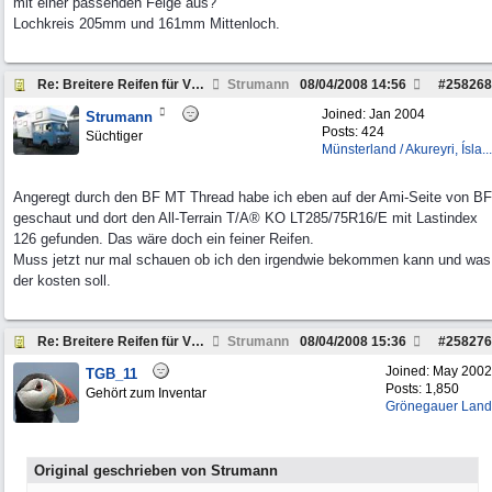
mit einer passenden Felge aus?
Lochkreis 205mm und 161mm Mittenloch.
Re: Breitere Reifen für VW LT 45 4x4
Strumann
08/04/2008
14:56
#
258268
Joined:
Jan 2004
Strumann
Posts: 424
Süchtiger
Münsterland / Akureyri, Ísla...
Angeregt durch den BF MT Thread habe ich eben auf der Ami-Seite von BF
geschaut und dort den All-Terrain T/A® KO LT285/75R16/E mit Lastindex
126 gefunden. Das wäre doch ein feiner Reifen.
Muss jetzt nur mal schauen ob ich den irgendwie bekommen kann und was
der kosten soll.
Re: Breitere Reifen für VW LT 45 4x4
Strumann
08/04/2008
15:36
#
258276
Joined:
May 2002
TGB_11
Posts: 1,850
Gehört zum Inventar
Grönegauer Land
Original geschrieben von Strumann