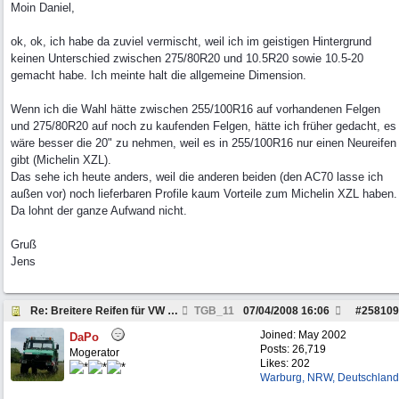
Moin Daniel,
ok, ok, ich habe da zuviel vermischt, weil ich im geistigen Hintergrund
keinen Unterschied zwischen 275/80R20 und 10.5R20 sowie 10.5-20
gemacht habe. Ich meinte halt die allgemeine Dimension.
Wenn ich die Wahl hätte zwischen 255/100R16 auf vorhandenen Felgen
und 275/80R20 auf noch zu kaufenden Felgen, hätte ich früher gedacht, es
wäre besser die 20" zu nehmen, weil es in 255/100R16 nur einen Neureifen
gibt (Michelin XZL).
Das sehe ich heute anders, weil die anderen beiden (den AC70 lasse ich
außen vor) noch lieferbaren Profile kaum Vorteile zum Michelin XZL haben.
Da lohnt der ganze Aufwand nicht.
Gruß
Jens
Re: Breitere Reifen für VW LT 45 4x4
TGB_11
07/04/2008
16:06
#
258109
Joined:
May 2002
DaPo
Posts: 26,719
Mogerator
Likes: 202
Warburg, NRW, Deutschland