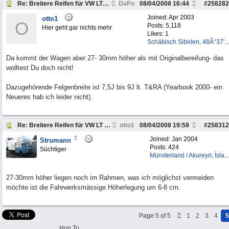
Re: Breitere Reifen für VW LT 45 4x4
DaPo
08/04/2008
16:44
#
258282
Joined:
Apr 2003
otto1
O
Posts: 5,118
Hier geht gar nichts mehr
Likes: 1
Schäbisch Sibirien, 48Â°37'...
Da kommt der Wagen aber 27- 30mm höher als mit Originalbereifung- das
wolltest Du doch nicht!
Dazugehörende Felgenbreite ist 7,5J bis 9J lt. T&RA (Yearbook 2000- ein
Neueres hab ich leider nicht).
Re: Breitere Reifen für VW LT 45 4x4
otto1
08/04/2008
19:59
#
258312
Joined:
Jan 2004
Strumann
Posts: 424
Süchtiger
Münsterland / Akureyri, Ísla...
27-30mm höher liegen noch im Rahmen, was ich möglichst vermeiden
möchte ist die Fahrwerksmässige Höherlegung um 6-8 cm.
Page 5 of 5
1
2
3
4
5
Hop To