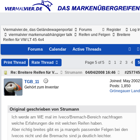
Viermalvier.de, das Geländewagenportal
Forums
Register
Log I
viermalvier markenunabhängiger talk
Reifen und Felgen
Breitere
Reifen für VW LT 45 4x4
Forums
Calendar
Active Threads
Print Thread
Rate Thread
Page 5 of 5
1
2
3
4
5
Re: Breitere Reifen für VW LT 45 4x4
Strumann
04/04/2008
16:46
#
257745
Joined:
May 2002
TGB_11
Posts: 1,850
Gehört zum Inventar
Grönegauer Land
Original geschrieben von Strumann
Ich werde am WE mal im Iveco/Bremach-Bereich nachfragen
welche Erfahrungen die mit welchen Reifen haben.
Aber richtig breites gibt es ja mangels passender Felgen bei den
Ivecos nicht und die Bremachs sind ja deutlich leichter.