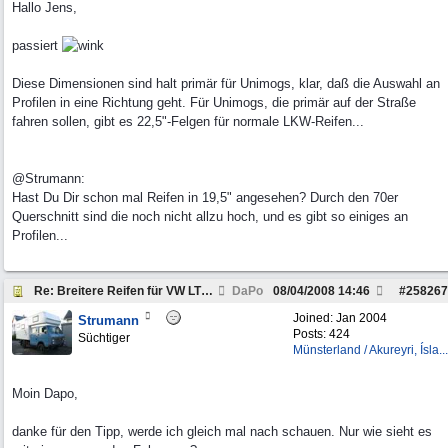
Hallo Jens,
passiert
Diese Dimensionen sind halt primär für Unimogs, klar, daß die Auswahl an
Profilen in eine Richtung geht. Für Unimogs, die primär auf der Straße
fahren sollen, gibt es 22,5"-Felgen für normale LKW-Reifen...
@Strumann:
Hast Du Dir schon mal Reifen in 19,5" angesehen? Durch den 70er
Querschnitt sind die noch nicht allzu hoch, und es gibt so einiges an
Profilen...
Re: Breitere Reifen für VW LT 45 4x4
DaPo
08/04/2008
14:46
#
258267
Joined:
Jan 2004
Strumann
Posts: 424
Süchtiger
Münsterland / Akureyri, Ísla...
Moin Dapo,
danke für den Tipp, werde ich gleich mal nach schauen. Nur wie sieht es