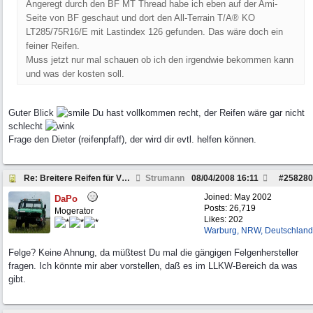
Angeregt durch den BF MT Thread habe ich eben auf der Ami-
Seite von BF geschaut und dort den All-Terrain T/A® KO
LT285/75R16/E mit Lastindex 126 gefunden. Das wäre doch ein
feiner Reifen.
Muss jetzt nur mal schauen ob ich den irgendwie bekommen kann
und was der kosten soll.
Guter Blick
Du hast vollkommen recht, der Reifen wäre gar nicht
schlecht
Frage den Dieter (reifenpfaff), der wird dir evtl. helfen können.
Re: Breitere Reifen für VW LT 45 4x4
Strumann
08/04/2008
16:11
#
258280
Joined:
May 2002
DaPo
Posts: 26,719
Mogerator
Likes: 202
Warburg, NRW, Deutschland
Felge? Keine Ahnung, da müßtest Du mal die gängigen Felgenhersteller
fragen. Ich könnte mir aber vorstellen, daß es im LLKW-Bereich da was
gibt.