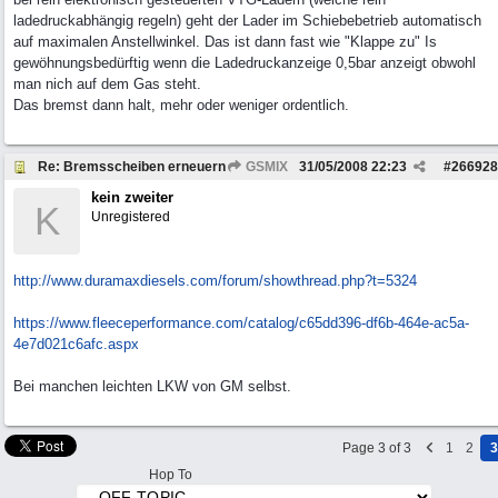
ladedruckabhängig regeln) geht der Lader im Schiebebetrieb automatisch
auf maximalen Anstellwinkel. Das ist dann fast wie "Klappe zu" Is
gewöhnungsbedürftig wenn die Ladedruckanzeige 0,5bar anzeigt obwohl
man nich auf dem Gas steht.
Das bremst dann halt, mehr oder weniger ordentlich.
Re: Bremsscheiben erneuern
GSMIX
31/05/2008
22:23
#
266928
kein zweiter
K
Unregistered
http:/
/
www.duramaxdiesels.com/
forum/
showthread.php?t=5324
https:/
/
www.fleeceperformance.com/
catalog/
c65dd396-df6b-464e-ac5a-
4e7d021c6afc.aspx
Bei manchen leichten LKW von GM selbst.
Page 3 of 3
1
2
3
Hop To