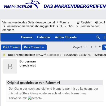
Viermalvier.de, das Geländewagenportal
Forums
Register
Log I
viermalvier markenunabhängiger talk
OFF-TOPIC
Bremsscheiben
erneuern
Forums
Calendar
Active Threads
Print Thread
Rate Thread
Page 3 of 3
1
2
3
Re: Bremsscheiben erneuern
Rainer4x4
31/05/2008
13:49
#
266889
Burgerman
B
Unregistered
Original geschrieben von Rainer4x4
Der Gang der noch ausreichend bremste war mir zu langsam, der
nächst größere Gang wurde zu schnell - also bremst man
zeitweise mit