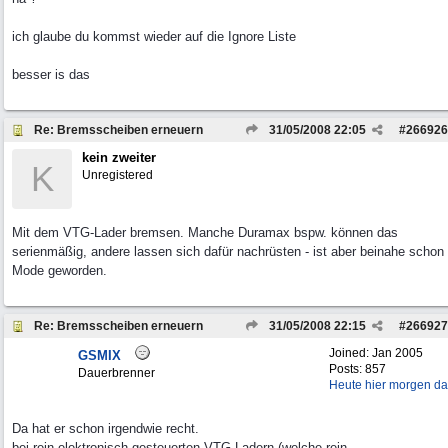
ich glaube du kommst wieder auf die Ignore Liste
besser is das
Re: Bremsscheiben erneuern
31/05/2008
22:05
#
266926
kein zweiter
K
Unregistered
Mit dem VTG-Lader bremsen. Manche Duramax bspw. können das
serienmäßig, andere lassen sich dafür nachrüsten - ist aber beinahe schon
Mode geworden.
Re: Bremsscheiben erneuern
31/05/2008
22:15
#
266927
Joined:
Jan 2005
GSMIX
Posts: 857
Dauerbrenner
Heute hier morgen da
Da hat er schon irgendwie recht.
bei rein elektronisch gesteuerten VTG-Ladern (welche rein