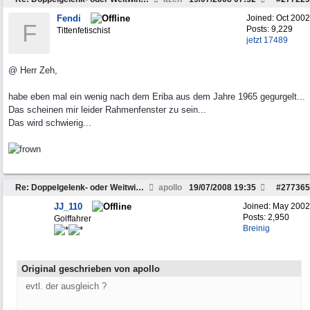
Fendi
Joined:
Oct 2002
F
Posts: 9,229
Tittenfetischist
jetzt 17489
@ Herr Zeh,
habe eben mal ein wenig nach dem Eriba aus dem Jahre 1965 gegurgelt...
Das scheinen mir leider Rahmenfenster zu sein...
Das wird schwierig...
Re: Doppelgelenk- oder Weitwinkelwelle???
apollo
19/07/2008
19:35
#
277365
JJ_110
Joined:
May 2002
Posts: 2,950
Golffahrer
Breinig
Original geschrieben von apollo
evtl. der ausgleich ?