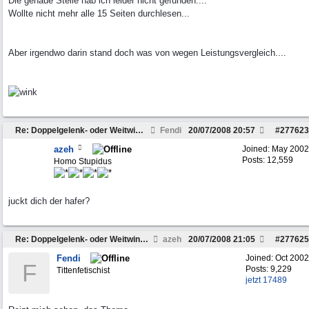
Die genaue Stelle hab ich leider nicht gefunden....
Wollte nicht mehr alle 15 Seiten durchlesen...
Aber irgendwo darin stand doch was von wegen Leistungsvergleich....
Re: Doppelgelenk- oder Weitwinkelwelle???
Fendi
20/07/2008
20:57
#
277623
azeh
Joined:
May 2002
Posts: 12,559
Homo Stupidus
juckt dich der hafer?
Re: Doppelgelenk- oder Weitwinkelwelle???
azeh
20/07/2008
21:05
#
277625
Fendi
Joined:
Oct 2002
F
Posts: 9,229
Tittenfetischist
jetzt 17489