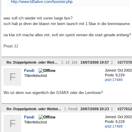
http://www.td5alive.com/booster.php
was soll ich wieder mit soner luege box?
isch hab je drinn der blaest mir beim launch mit 1.5bar in die brennraeume.
na klar ich mache alles mit, evtl ein sprint rennen die start gerade entlang?
Prost JJ
Re: Doppelgelenk- oder Weitwinkelwelle???
JJ_110
19/07/2008
19:57
#
277370
Fendi
Joined:
Oct 2002
F
Posts: 9,229
Tittenfetischist
jetzt 17489
Wo ist denn nun eigentlich der GSMIX oder der Lemitone?
Re: Doppelgelenk- oder Weitwinkelwelle???
Fendi
20/07/2008
20:23
#
277612
Fendi
Joined:
Oct 2002
F
Posts: 9,229
Tittenfetischist
jetzt 17489