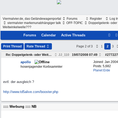
Viermalvier.de, das Geländewagenportal
Forums
Register
Log I
viermalvier markenunabhängiger talk
OFF-TOPIC
Doppelgelenk- oder
Weitwinkelwelle???
Forums
Calendar
Active Threads
Print Thread
Rate Thread
Page 2 of 3
1
2
3
Re: Doppelgelenk- oder Weitwinkelwelle???
JJ_110
19/07/2008
07:49
#
277227
apollo
Joined:
Jan 2004
Posts: 5,682
hosenjagender Korbsammler
Planet Erde
evtl. der ausgleich ?
http://www.td5alive.com/booster.php
::::: Werbung ::::: NB