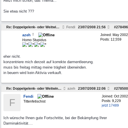
Reizt mich schon, das Thema...
Sie etwa nicht ???
Re: Doppelgelenk- oder Weitwinkelwelle???
Fendi
23/07/2008
21:56
#
278496
azeh
Joined:
May 2002
Posts: 12,559
Homo Stupidus
eher nicht.
konzentriere mich derzeit auf korrekte darmentleerung.
muss bis freitag mittag meine trägheit überwinden.
in beuern wird kein Aktivia verkauft.
Re: Doppelgelenk- oder Weitwinkelwelle???
azeh
23/07/2008
22:06
#
278500
Fendi
Joined:
Oct 2002
F
Posts: 9,229
Tittenfetischist
jetzt 17489
Ich wünsche Ihnen gute Fortschritte, bei der Bekämpfung Ihrer
Darminaktivität....