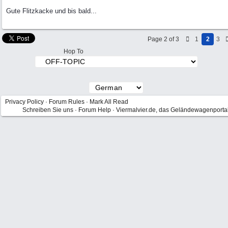
Gute Flitzkacke und bis bald...
Page 2 of 3
1
2
3
Hop To
Privacy Policy
·
Forum Rules
·
Mark All Read
Schreiben Sie uns
·
Forum Help
·
Viermalvier.de, das Geländewagenporta