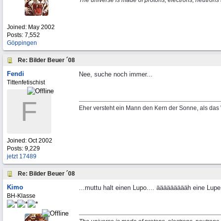
The universe is made of protons, electrons, neutron
Joined:
May 2002
Posts: 7,552
Göppingen
Re: Bilder Beuer ´08
Fendi
Nee, suche noch immer...
Tittenfetischist
F
Eher versteht ein Mann den Kern der Sonne, als das
Joined:
Oct 2002
Posts: 9,229
jetzt 17489
Re: Bilder Beuer ´08
Kimo
...muttu halt einen Lupo.... äääääääääh eine Lup
BH-Klasse