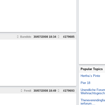
Bandido
30/07/2008
18:34
#
279685
Popular Topics
Hertha`s Pinte
Pier 18
Unendliche Forum
Fendi
30/07/2008
18:49
#
279693
Weihnachtsgesch
Theneverendingfai
ierforum....