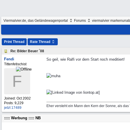
Viermalvier.de, das Geländewagenportal
Forums
viermalvier markenunab
Print Thread
Rate Thread
Re: Bilder Beuer ´08
Fendi
So geil, wie Ralfi vor dem Start noch meditiert!
Tittenfetischist
F
Joined:
Oct 2002
Posts: 9,229
Eher versteht ein Mann den Kern der Sonne, als das
jetzt 17489
::::: Werbung ::::: NB