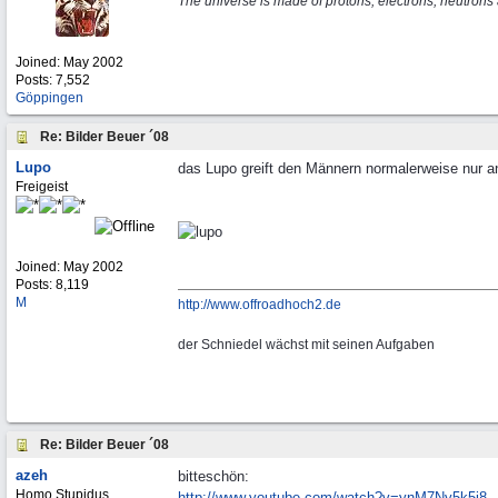
The universe is made of protons, electrons, neutron
Joined:
May 2002
Posts: 7,552
Göppingen
Re: Bilder Beuer ´08
Lupo
das Lupo greift den Männern normalerweise nur a
Freigeist
Joined:
May 2002
Posts: 8,119
M
http://www.offroadhoch2.de
der Schniedel wächst mit seinen Aufgaben
Re: Bilder Beuer ´08
azeh
bitteschön:
Homo Stupidus
http:/
/
www.youtube.com/
watch?v=ynM7Ny5k5i8