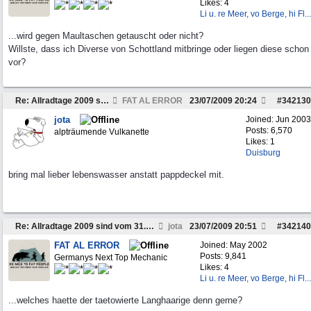
Likes: 4
Li u. re Meer, vo Berge, hi Fl...
...wird gegen Maultaschen getauscht oder nicht?
Willste, dass ich Diverse von Schottland mitbringe oder liegen diese schon
vor?
Re: Allradtage 2009 sind vom 31.07 bis 02.08!
FAT AL ERROR
23/07/2009
20:24
#
342130
jota
Joined:
Jun 2003
Posts: 6,570
alpträumende Vulkanette
Likes: 1
Duisburg
bring mal lieber lebenswasser anstatt pappdeckel mit.
Re: Allradtage 2009 sind vom 31.07 bis 02.08!
jota
23/07/2009
20:51
#
342140
FAT AL ERROR
Joined:
May 2002
Posts: 9,841
Germanys Next Top Mechanic
Likes: 4
Li u. re Meer, vo Berge, hi Fl...
...welches haette der taetowierte Langhaarige denn gerne?