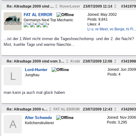
Re: Allradtage 2009 sind vom 31.07 bis 02.08!
RoverLover
23/07/2009
11:14
#
341979
FAT AL ERROR
Joined:
May 2002
Posts: 9,841
Germanys Next Top Mechanic
Likes: 4
Li u. re Meer, vo Berge, hi Fl...
...ist der 1.Wert nicht immer die Tageshoechsttemp. und der 2. die Nacht?
Mist, kuehle Tage und warme Naechte...
Re: Allradtage 2009 sind vom 31.07 bis 02.08!
Krobi
23/07/2009
12:06
#
341998
Lord-Hunter
Joined:
Jun 2009
L
Posts: 4
Jungfrau
man kann ja auch mal glück haben
Re: Allradtage 2009 sind vom 31.07 bis 02.08!
FAT AL ERROR
23/07/2009
12:43
#
342003
Alter Schwede
Joined:
Nov 2006
A
Posts: 3,295
Kellchenstrullerer