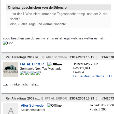
Original geschrieben von delSilencio
...ist der 1.Wert nicht immer die Tageshoechsttemp. und der 2. die
Nacht?
Mist, kuehle Tage und warme Naechte...
sooo besoffen wie du sein wirst, is es eh egal welches wetter es hat......
Re: Allradtage 2009 sind vom 31.07 bis 02.08!
Alter Schwede
23/07/2009
15:15
#
342070
FAT AL ERROR
Joined:
May 2002
Posts: 9,841
Germanys Next Top Mechanic
Likes: 4
Li u. re Meer, vo Berge, hi Fl...
...ich trinke nicht mehr...
Re: Allradtage 2009 sind vom 31.07 bis 02.08!
FAT AL ERROR
23/07/2009
15:23
#
342073
Alter Schwede
Joined:
Nov 2006
A
Posts: 3,295
Kellchenstrullerer