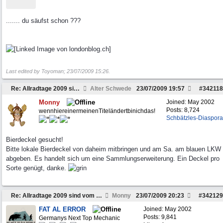
....... du säufst schon ???
Last edited by Toyoman;
23/07/2009
15:26
.
Re: Allradtage 2009 sind vom 31.07 bis 02.08!
Alter Schwede
23/07/2009
19:57
#
342118
Monny
Joined:
May 2002
Posts: 8,724
wennhiereinermeinenTiteländertbinichdas!
Schbätzles-Diaspora
Bierdeckel gesucht!
Bitte lokale Bierdeckel von daheim mitbringen und am Sa. am blauen LKW
abgeben. Es handelt sich um eine Sammlungserweiterung. Ein Deckel pro
Sorte genügt, danke.
Re: Allradtage 2009 sind vom 31.07 bis 02.08!
Monny
23/07/2009
20:23
#
342129
FAT AL ERROR
Joined:
May 2002
Posts: 9,841
Germanys Next Top Mechanic