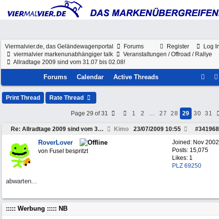
Viermalvier.de, das Geländewagenportal
Forums
Register
Log I
viermalvier markenunabhängiger talk
Veranstaltungen / Offroad / Rallye
Allradtage 2009 sind vom 31.07 bis 02.08!
Forums
Calendar
Active Threads
Print Thread
Rate Thread
Page 29 of 31
1
2
…
27
28
29
30
31
Re: Allradtage 2009 sind vom 31.07 bis 02.08!
Kimo
23/07/2009
10:55
#
341968
RoverLover
Joined:
Nov 2002
Posts: 15,075
von Fusel bespritzt
Likes: 1
PLZ 69250
abwarten...
::::: Werbung ::::: NB