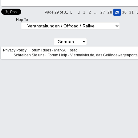
Page 29 of 31
1
2
…
27
28
29
30
31
Hop To
Privacy Policy
·
Forum Rules
·
Mark All Read
Schreiben Sie uns
·
Forum Help
·
Viermalvier.de, das Geländewagenporta