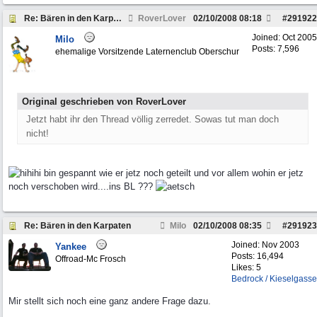
Re: Bären in den Karpaten
RoverLover
02/10/2008
08:18
#
291922
Joined:
Oct 2005
Milo
Posts: 7,596
ehemalige Vorsitzende Laternenclub Oberschur
Original geschrieben von RoverLover
Jetzt habt ihr den Thread völlig zerredet. Sowas tut man doch
nicht!
bin gespannt wie er jetz noch geteilt und vor allem wohin er jetz
noch verschoben wird....ins BL ???
Re: Bären in den Karpaten
Milo
02/10/2008
08:35
#
291923
Joined:
Nov 2003
Yankee
Posts: 16,494
Offroad-Mc Frosch
Likes: 5
Bedrock / Kieselgasse
Mir stellt sich noch eine ganz andere Frage dazu.