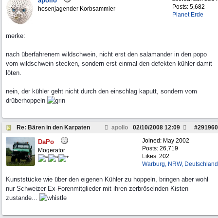
apollo
Posts: 5,682
hosenjagender Korbsammler
Planet Erde
merke:
nach überfahrenem wildschwein, nicht erst den salamander in den popo
vom wildschwein stecken, sondern erst einmal den defekten kühler damit
löten.
nein, der kühler geht nicht durch den einschlag kaputt, sondern vom
drüberhoppeln
Re: Bären in den Karpaten
apollo
02/10/2008
12:09
#
291960
Joined:
May 2002
DaPo
Posts: 26,719
Mogerator
Likes: 202
Warburg, NRW, Deutschland
Kunststücke wie über den eigenen Kühler zu hoppeln, bringen aber wohl
nur Schweizer Ex-Forenmitglieder mit ihren zerbröselnden Kisten
zustande...