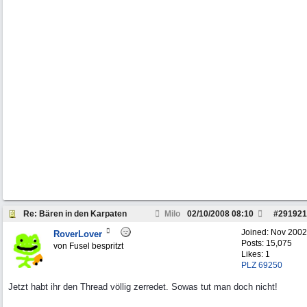
Re: Bären in den Karpaten
Milo
02/10/2008
08:10
#
291921
Joined:
Nov 2002
RoverLover
Posts: 15,075
von Fusel bespritzt
Likes: 1
PLZ 69250
Jetzt habt ihr den Thread völlig zerredet. Sowas tut man doch nicht!