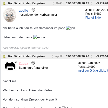
Re: Bären in den Karpaten
DaPo
02/10/2008
16:17
#
291990
Joined:
Jan 2004
apollo
Posts: 5,682
hosenjagender Korbsammler
Planet Erde
der hatte auch nen feuersalamander im popo
daher auch der name
Last edited by apollo;
02/10/2008
16:17
.
Re: Bären in den Karpaten
apollo
02/10/2008
20:20
#
292044
Joined:
Jan 2006
Zappa
Posts: 10,992
Spanngurt-Paranoiker
Insel der Glückseligkeit
Sacht ma!
War hier nicht von Bären die Rede?
Von dem schönen Dreieck der Frauen?