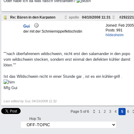
Oder habe ich da was falsch verstanden?
Re: Bären in den Karpaten
apollo
04/10/2008
11:31
#
292221
Joined:
Feb 2005
Gui
Posts: 991
der mit der Schmiernippelfetischistin
hildesheim
""nach überfahrenem wildschwein, nicht erst den salamander in den popo
vom wildschwein stecken, sondern erst einmal den defekten kühler damit
löten.""
Ist das Wildschwein nicht in einer Stunde gar , ist es ein kühler-grill .
Mfg Gui
Last edited by Gui;
04/10/2008
11:32
.
Page 5 of 6
1
2
3
4
5
6
Hop To