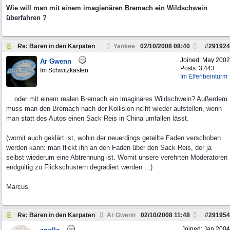
Wie will man mit einem imagienären Bremach ein Wildschwein
überfahren ?
Re: Bären in den Karpaten
Yankee
02/10/2008
08:40
#
291924
Joined:
May 2002
Ar Gwenn
Posts: 3,443
Im Schwitzkasten
Im Elfenbeinturm
... oder mit einem realen Bremach ein imaginäres Wildschwein? Außerdem
muss man den Bremach nach der Kollision nciht wieder aufstellen, wenn
man statt des Autos einen Sack Reis in China umfallen lässt.
(womit auch geklärt ist, wohin der neuerdings geteilte Faden verschoben
werden kann: man flickt ihn an den Faden über den Sack Reis, der ja
selbst wiederum eine Abtrennung ist. Womit unsere verehrten Moderatoren
endgültig zu Flickschustern degradiert werden ...)
Marcus
Re: Bären in den Karpaten
Ar Gwenn
02/10/2008
11:48
#
291954
Joined:
Jan 2004