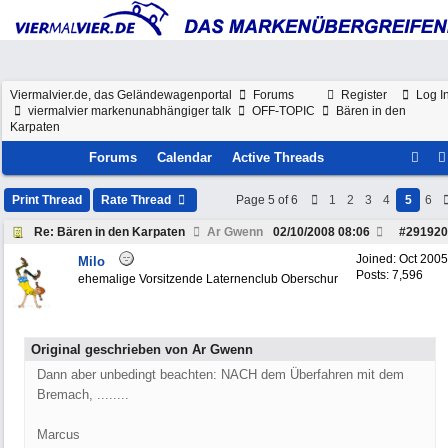
Viermalvier.de, das Geländewagenportal
Forums
Register
Log I
viermalvier markenunabhängiger talk
OFF-TOPIC
Bären in den
Karpaten
Forums
Calendar
Active Threads
Print Thread
Rate Thread
Page 5 of 6
1
2
3
4
5
6
Re: Bären in den Karpaten
Ar Gwenn
02/10/2008
08:06
#
291920
Joined:
Oct 2005
Milo
Posts: 7,596
ehemalige Vorsitzende Laternenclub Oberschur
Original geschrieben von Ar Gwenn
Dann aber unbedingt beachten: NACH dem Überfahren mit dem
Bremach, ........
Marcus