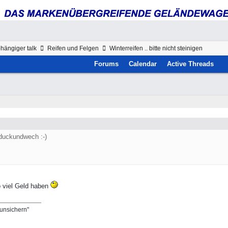
hängiger talk
Reifen und Felgen
Winterreifen .. bitte nicht steinigen
Forums
Calendar
Active Threads
 duckundwech :-)
so viel Geld haben
runsichern"