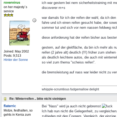
rovervirus
ich war gestern bei nem sicherheitstraining mit m
on her majesty´s
discoverer m+s
service
war damals für ich der reifen der wahl, da ich den
fahre und ich einen reifen gesucht habe, der sowo
sommer tut und sich vor nem nassen feldweg nic
diese anforderung hat der reifen bisher aus bestens
gestern, auf der gleitfläche, da bin ich mehr als 
Joined:
May 2002
reifen (2 jahre alt) deutlich (!!!) früher zum steh
Posts: 9,513
als deutlich leichtere autos, die auch mit winterr
Hinter der Sonne
so viel zum thema "scheiss reifen".
die bremsleistung auf nass war leider nicht zu ver
whipple-scrumtious fudgemallow delight
Re: Winterreifen .. bitte nicht steinigen
flaterric
Bei "Nass" wird ja auch nicht gebremst
Motze, festhalten, so
Ich hab nun nicht die Gelegenheit, zu vergleich
gehts in Kenia zum
zufrieden mit den Coopers. Vergleich, der einzige