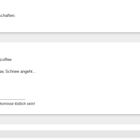
schaften.
 was Schnee angeht...
ornisse tödlich sein!