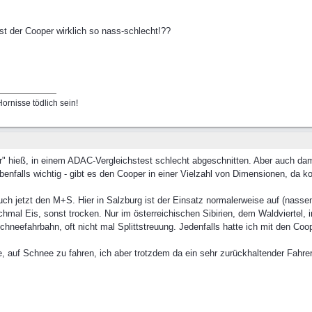
st der Cooper wirklich so nass-schlecht!??
ornisse tödlich sein!
" hieß, in einem ADAC-Vergleichstest schlecht abgeschnitten. Aber auch dama
ebenfalls wichtig - gibt es den Cooper in einer Vielzahl von Dimensionen, da 
uch jetzt den M+S. Hier in Salzburg ist der Einsatz normalerweise auf (nass
al Eis, sonst trocken. Nur im österreichischen Sibirien, dem Waldviertel, 
hneefahrbahn, oft nicht mal Splittstreuung. Jedenfalls hatte ich mit den Co
 auf Schnee zu fahren, ich aber trotzdem da ein sehr zurückhaltender Fahrer 