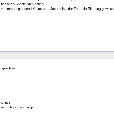
n besseren Spezialisten geben.
in mehreren zigtausend Kilometern Mopped in jeder Form die Richtung gewies
g geschneit.
nennt )
o richtig schön pampig )