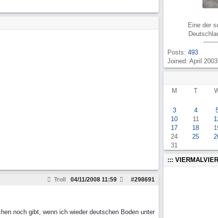
Eine der 
Deutschla
Posts:
493
Joined: April 2003
M
T
3
4
10
11
1
17
18
1
24
25
2
31
::: VIERMALVIER
Troll
04/11/2008
11:59
#
298691
ftchen noch gibt, wenn ich wieder deutschen Boden unter