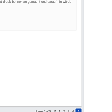
d hat druck bei nokian gemacht und darauf hin würde
Page 5 of 5
1
2
3
4
5