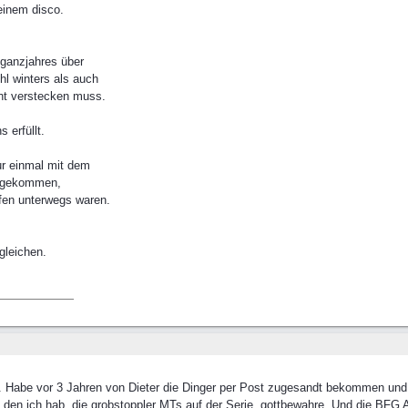
einem disco.
 ganzjahres über
hl winters als auch
ht verstecken muss.
 erfüllt.
nur einmal mit dem
en gekommen,
eifen unterwegs waren.
gleichen.
en. Habe vor 3 Jahren von Dieter die Dinger per Post zugesandt bekommen un
, den ich hab, die grobstoppler MTs auf der Serie, gottbewahre. Und die BFG A