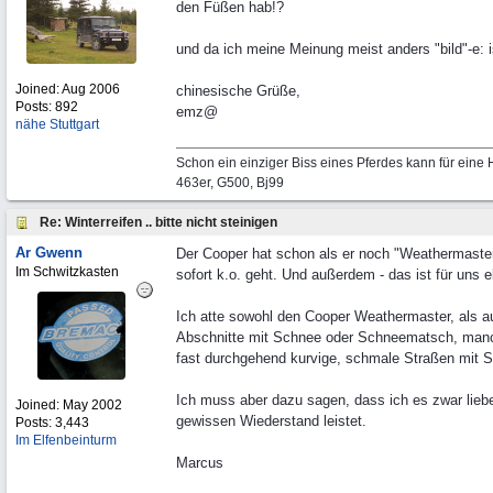
den Füßen hab!?
und da ich meine Meinung meist anders "bild"-e: i
Joined:
Aug 2006
chinesische Grüße,
Posts: 892
emz@
nähe Stuttgart
Schon ein einziger Biss eines Pferdes kann für eine H
463er, G500, Bj99
Re: Winterreifen .. bitte nicht steinigen
Ar Gwenn
Der Cooper hat schon als er noch "Weathermaster
Im Schwitzkasten
sofort k.o. geht. Und außerdem - das ist für uns 
Ich atte sowohl den Cooper Weathermaster, als a
Abschnitte mit Schnee oder Schneematsch, manchm
fast durchgehend kurvige, schmale Straßen mit Sc
Ich muss aber dazu sagen, dass ich es zwar liebe,
Joined:
May 2002
gewissen Wiederstand leistet.
Posts: 3,443
Im Elfenbeinturm
Marcus