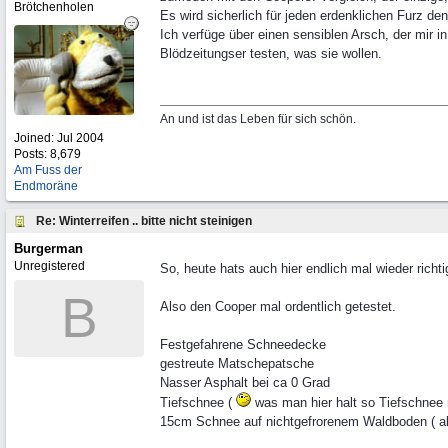
Brötchenholen
Es wird sicherlich für jeden erdenklichen Furz de
Ich verfüge über einen sensiblen Arsch, der mir 
Blödzeitungser testen, was sie wollen.
An und ist das Leben für sich schön.
Joined:
Jul 2004
Posts: 8,679
Am Fuss der
Endmoräne
Re: Winterreifen .. bitte nicht steinigen
Burgerman
Unregistered
So, heute hats auch hier endlich mal wieder richti
B
Also den Cooper mal ordentlich getestet.
Festgefahrene Schneedecke
gestreute Matschepatsche
Nasser Asphalt bei ca 0 Grad
Tiefschnee (
was man hier halt so Tiefschnee 
15cm Schnee auf nichtgefrorenem Waldboden ( als