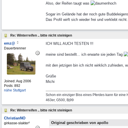
Also, der Reifen taugt was
Sogar im Gelände hat der noch gute Buddeleigen
Das Profil wirft sich wieder frei und verklebt nicht.
Re: Winterreifen .. bitte nicht steinigen
emz@
ICH WILL AUCH TESTEN !!!
Dauerbrenner
meine sind bestellt... ich erwarte sie jeden Tag
mit den jetzigen bin ich nicht wirklich zufrieden,
Grüße
Joined:
Aug 2006
Michi
Posts: 892
nähe Stuttgart
Schon ein einziger Biss eines Pferdes kann für eine H
463er, G500, Bj99
Re: Winterreifen .. bitte nicht steinigen
ChristianNO
Original geschrieben von apollo
girkasse-slakter²