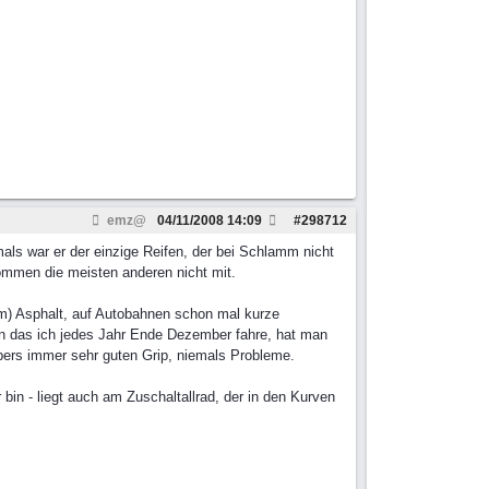
emz@
04/11/2008
14:09
#
298712
ls war er der einzige Reifen, der bei Schlamm nicht
kommen die meisten anderen nicht mit.
em) Asphalt, auf Autobahnen schon mal kurze
in das ich jedes Jahr Ende Dezember fahre, hat man
opers immer sehr guten Grip, niemals Probleme.
bin - liegt auch am Zuschaltallrad, der in den Kurven