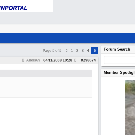
Forum Search
Page 5 of 5
1
2
3
4
5
Andis69
04/11/2008
10:28
#
298674
Member Spotlig