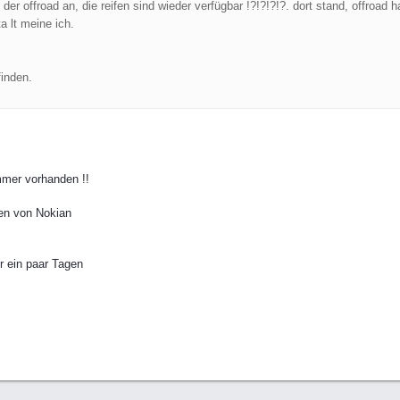
 der offroad an, die reifen sind wieder verfügbar !?!?!?!?. dort stand, offroa
a lt meine ich.
finden.
mmer vorhanden !!
en von Nokian
r ein paar Tagen