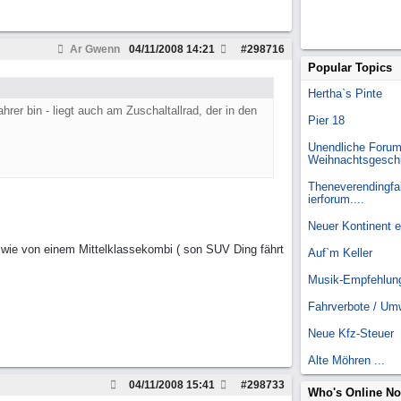
Ar Gwenn
04/11/2008
14:21
#
298716
Popular Topics
Hertha`s Pinte
rer bin - liegt auch am Zuschaltallrad, der in den
Pier 18
Unendliche Forum
Weihnachtsgesch
Theneverendingfai
ierforum....
Neuer Kontinent 
wie von einem Mittelklassekombi ( son SUV Ding fährt
Auf`m Keller
Musik-Empfehlun
Fahrverbote / Um
Neue Kfz-Steuer
Alte Möhren ...
04/11/2008
15:41
#
298733
Who's Online N