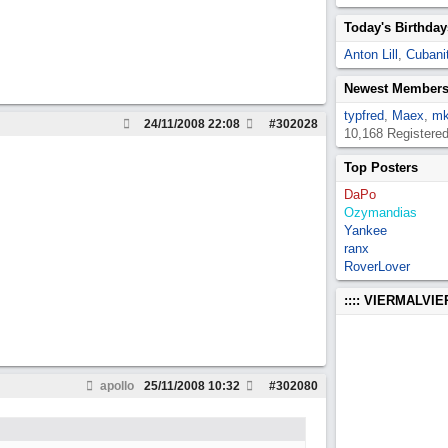
Today's Birthday
Anton Lill
,
Cubanit
Newest Member
typfred
,
Maex
,
mk
24/11/2008
22:08
#
302028
10,168 Registere
Top Posters
DaPo
Ozymandias
Yankee
ranx
RoverLover
:::: VIERMALVI
apollo
25/11/2008
10:32
#
302080