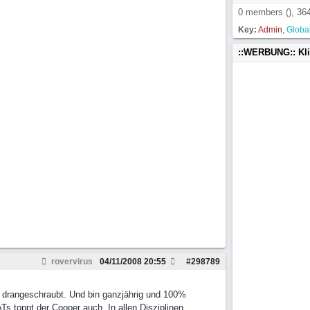
0 members (), 364
Key:
Admin
,
Globa
::WERBUNG:: Kl
rovervirus
04/11/2008
20:55
#
298789
d drangeschraubt. Und bin ganzjährig und 100%
Ts toppt der Cooper auch. In allen Disziplinen.