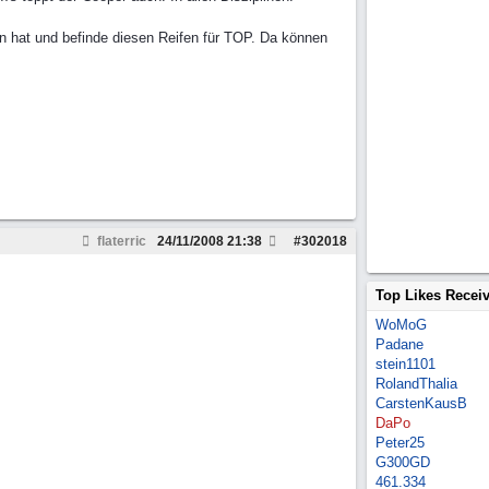
en hat und befinde diesen Reifen für TOP. Da können
flaterric
24/11/2008
21:38
#
302018
Top Likes Recei
WoMoG
Padane
stein1101
RolandThalia
CarstenKausB
DaPo
Peter25
G300GD
461.334