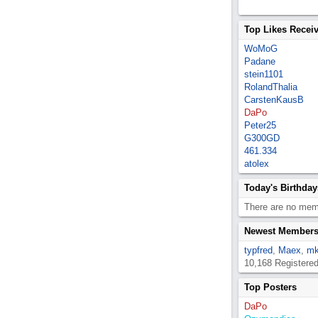
Top Likes Recei
WoMoG
Padane
stein1101
RolandThalia
CarstenKausB
DaPo
Peter25
G300GD
461.334
atolex
Today's Birthday
There are no memb
Newest Member
typfred
,
Maex
,
mk
10,168 Registere
Top Posters
DaPo