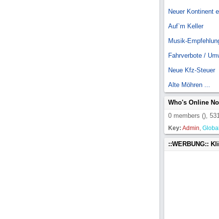
Neuer Kontinent 
Auf`m Keller
Musik-Empfehlun
Fahrverbote / Um
Neue Kfz-Steuer
Alte Möhren ...
Who's Online N
0 members (), 531
Key:
Admin
,
Globa
::WERBUNG:: Kl