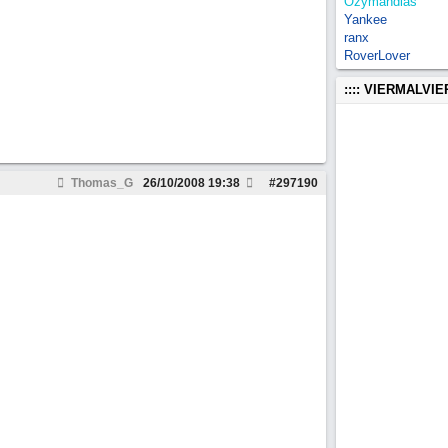
Ozymandias
Yankee
ranx
RoverLover
:::: VIERMALVI
Thomas_G
26/10/2008
19:38
#
297190