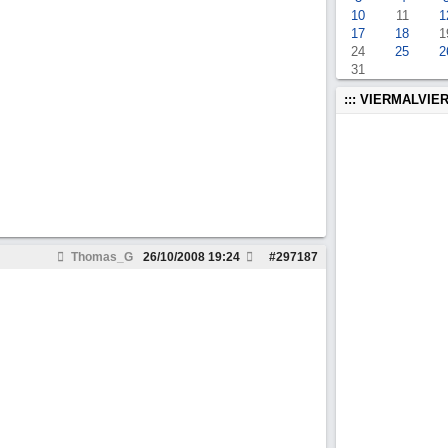
10
11
1
17
18
1
24
25
2
31
::: VIERMALVIER
Thomas_G
26/10/2008
19:24
#
297187