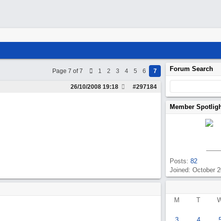
Forum Search
Page 7 of 7
1
2
3
4
5
6
7
26/10/2008
19:18
#
297184
Member Spotlig
Posts:
82
Joined: October 
M
T
3
4