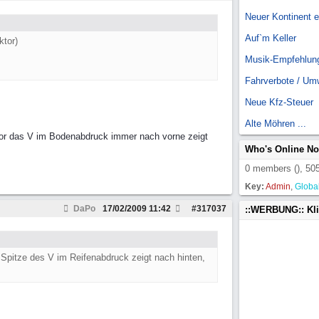
Neuer Kontinent 
Auf`m Keller
ktor)
Musik-Empfehlun
Fahrverbote / Um
Neue Kfz-Steuer
Alte Möhren ...
aktor das V im Bodenabdruck immer nach vorne zeigt
Who's Online N
0 members (), 505
Key:
Admin
,
Globa
DaPo
17/02/2009
11:42
#
317037
::WERBUNG:: Kl
e Spitze des V im Reifenabdruck zeigt nach hinten,