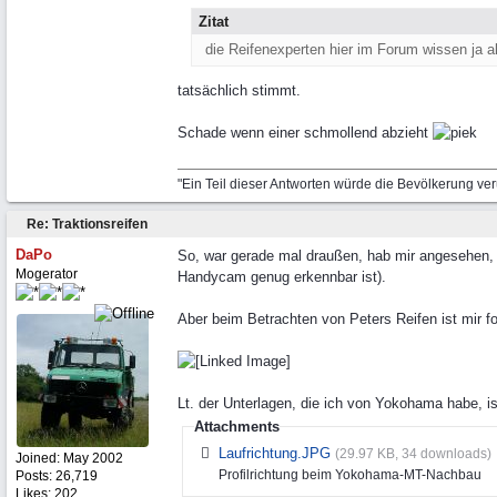
Zitat
die Reifenexperten hier im Forum wissen ja a
tatsächlich stimmt.
Schade wenn einer schmollend abzieht
"Ein Teil dieser Antworten würde die Bevölkerung ve
Re: Traktionsreifen
DaPo
So, war gerade mal draußen, hab mir angesehen, w
Mogerator
Handycam genug erkennbar ist).
Aber beim Betrachten von Peters Reifen ist mir fo
Lt. der Unterlagen, die ich von Yokohama habe, i
Attachments
Laufrichtung.JPG
(29.97 KB, 34 downloads)
Joined:
May 2002
Profilrichtung beim Yokohama-MT-Nachbau
Posts: 26,719
Likes: 202