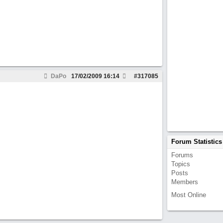
DaPo
17/02/2009
16:14
#
317085
Forum Statistics
Forums
Topics
Posts
Members
Most Online