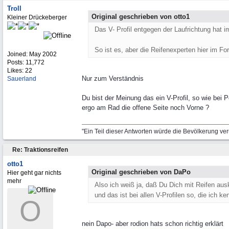
Troll
Original geschrieben von otto1
Kleiner Drückeberger
Das V- Profil entgegen der Laufrichtung hat i
So ist es, aber die Reifenexperten hier im Fo
Joined:
May 2002
Posts: 11,772
Likes: 22
Nur zum Verständnis
Sauerland
Du bist der Meinung das ein V-Profil, so wie bei 
ergo am Rad die offene Seite noch Vorne ?
"Ein Teil dieser Antworten würde die Bevölkerung ve
Re: Traktionsreifen
otto1
Original geschrieben von DaPo
Hier geht gar nichts
mehr
Also ich weiß ja, daß Du Dich mit Reifen ausk
und das ist bei allen V-Profilen so, die ich ke
O
nein Dapo- aber rodion hats schon richtig erklärt