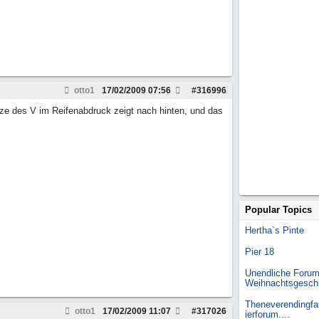
otto1
17/02/2009
07:56
#
316996
itze des V im Reifenabdruck zeigt nach hinten, und das
Popular Topics
Hertha`s Pinte
Pier 18
Unendliche Forum
Weihnachtsgesch
Theneverendingfai
otto1
17/02/2009
11:07
#
317026
ierforum....