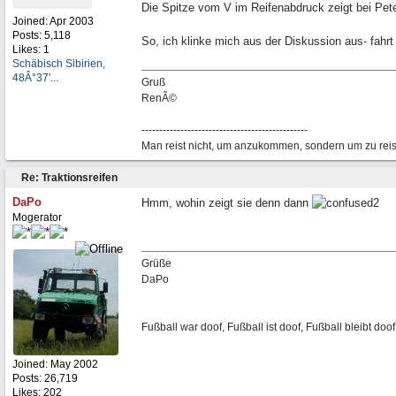
Die Spitze vom V im Reifenabdruck zeigt bei Pete
Joined:
Apr 2003
Posts: 5,118
So, ich klinke mich aus der Diskussion aus- fahrt 
Likes: 1
Schäbisch Sibirien,
48Â°37'...
Gruß
RenÃ©
-----------------------------------------------
Man reist nicht, um anzukommen, sondern um zu rei
Re: Traktionsreifen
DaPo
Hmm, wohin zeigt sie denn dann
Mogerator
Grüße
DaPo
Fußball war doof, Fußball ist doof, Fußball bleibt doof
Joined:
May 2002
Posts: 26,719
Likes: 202