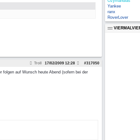
Ozymandias
Yankee
ranx
RoverLover
:::: VIERMALVI
Troll
17/02/2009
12:28
#
317050
er folgen auf Wunsch heute Abend (sofern bei der