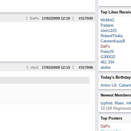
Top Likes Recei
DaPo
17/02/2009
12:10
#
317045
WoMoG
Padane
stein1101
RolandThalia
CarstenKausB
DaPo
Peter25
G300GD
461.334
atolex
otto1
17/02/2009
12:15
#
317046
Today's Birthday
Anton Lill
,
Cubanit
Newest Member
typfred
,
Maex
,
mk
10,168 Registere
Top Posters
DaPo