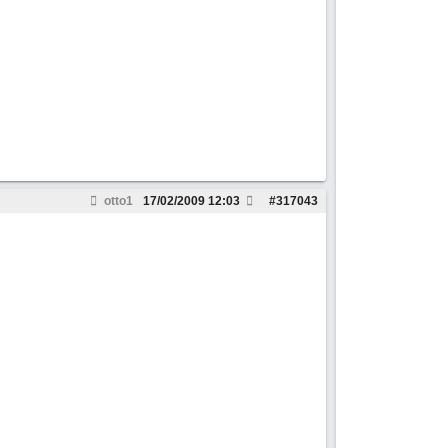
otto1
17/02/2009
12:03
#
317043