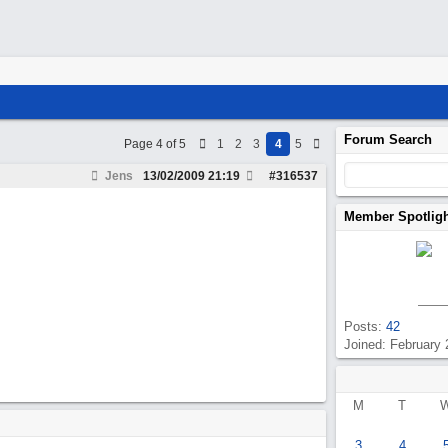
Forum Search
Page 4 of 5
1
2
3
4
5
Jens
13/02/2009
21:19
#
316537
Member Spotlig
Posts:
42
Joined: February
M
T
3
4