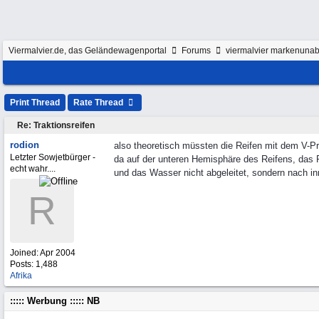
Viermalvier.de, das Geländewagenportal
Forums
viermalvier markenunab
Print Thread
Rate Thread
Re: Traktionsreifen
rodion
also theoretisch müssten die Reifen mit dem V-Pr
Letzter Sowjetbürger -
da auf der unteren Hemisphäre des Reifens, das Pr
echt wahr....
und das Wasser nicht abgeleitet, sondern nach in
R
Joined:
Apr 2004
Posts: 1,488
Afrika
::::: Werbung ::::: NB