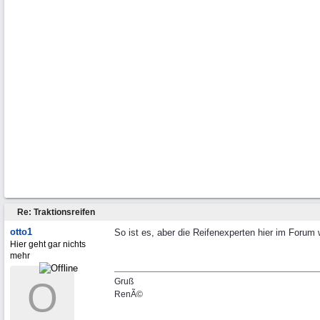
Re: Traktionsreifen
otto1
So ist es, aber die Reifenexperten hier im Forum 
Hier geht gar nichts
mehr
O
Gruß
RenÃ©