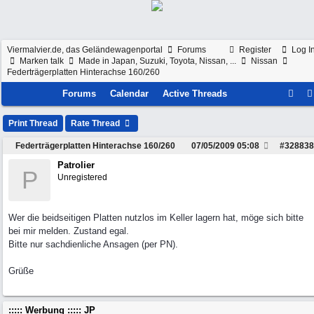
Viermalvier.de, das Geländewagenportal
Forums
Register
Log I
Marken talk
Made in Japan, Suzuki, Toyota, Nissan, ...
Nissan
Federträgerplatten Hinterachse 160/260
Forums
Calendar
Active Threads
Print Thread
Rate Thread
Federträgerplatten Hinterachse 160/260
07/05/2009
05:08
#
328838
Patrolier
P
Unregistered
Wer die beidseitigen Platten nutzlos im Keller lagern hat, möge sich bitte
bei mir melden. Zustand egal.
Bitte nur sachdienliche Ansagen (per PN).
Grüße
::::: Werbung ::::: JP