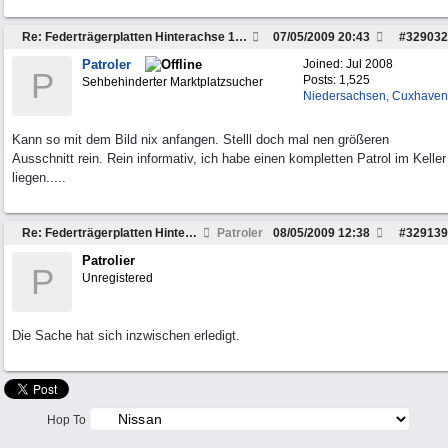
Re: Federträgerplatten Hinterachse 160/260
07/05/2009
20:43
#
329032
Patroler
Joined:
Jul 2008
P
Posts: 1,525
Sehbehinderter Marktplatzsucher
Niedersachsen, Cuxhaven
Kann so mit dem Bild nix anfangen. Stelll doch mal nen größeren
Ausschnitt rein. Rein informativ, ich habe einen kompletten Patrol im Keller
liegen.....
Re: Federträgerplatten Hinterachse 160/260
Patroler
08/05/2009
12:38
#
329139
Patrolier
P
Unregistered
Die Sache hat sich inzwischen erledigt.
Hop To