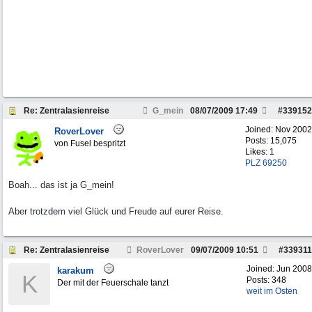
Re: Zentralasienreise
G_mein
08/07/2009
17:49
#
339152
Joined:
Nov 2002
RoverLover
Posts: 15,075
von Fusel bespritzt
Likes: 1
PLZ 69250
Boah... das ist ja G_mein!
Aber trotzdem viel Glück und Freude auf eurer Reise.
Re: Zentralasienreise
RoverLover
09/07/2009
10:51
#
339311
Joined:
Jun 2008
karakum
K
Posts: 348
Der mit der Feuerschale tanzt
weit im Osten