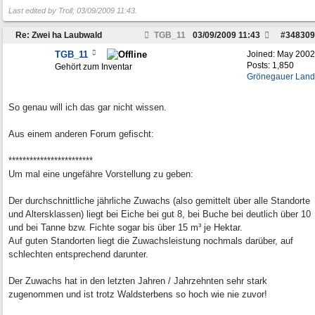
Last edited by Troll;
03/09/2009
11:43
.
Re: Zwei ha Laubwald
TGB_11
03/09/2009
11:43
#
348309
TGB_11
Joined:
May 2002
Posts: 1,850
Gehört zum Inventar
Grönegauer Land
So genau will ich das gar nicht wissen.
Aus einem anderen Forum gefischt:
************************
Um mal eine ungefähre Vorstellung zu geben:
Der durchschnittliche jährliche Zuwachs (also gemittelt über alle Standorte
und Altersklassen) liegt bei Eiche bei gut 8, bei Buche bei deutlich über 10
und bei Tanne bzw. Fichte sogar bis über 15 m³ je Hektar.
Auf guten Standorten liegt die Zuwachsleistung nochmals darüber, auf
schlechten entsprechend darunter.
Der Zuwachs hat in den letzten Jahren / Jahrzehnten sehr stark
zugenommen und ist trotz Waldsterbens so hoch wie nie zuvor!