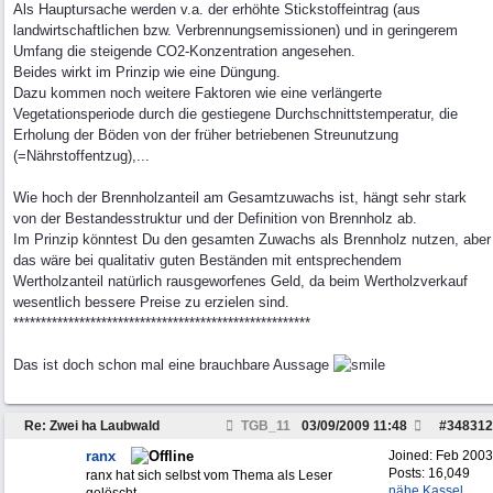
Als Hauptursache werden v.a. der erhöhte Stickstoffeintrag (aus
landwirtschaftlichen bzw. Verbrennungsemissionen) und in geringerem
Umfang die steigende CO2-Konzentration angesehen.
Beides wirkt im Prinzip wie eine Düngung.
Dazu kommen noch weitere Faktoren wie eine verlängerte
Vegetationsperiode durch die gestiegene Durchschnittstemperatur, die
Erholung der Böden von der früher betriebenen Streunutzung
(=Nährstoffentzug),...
Wie hoch der Brennholzanteil am Gesamtzuwachs ist, hängt sehr stark
von der Bestandesstruktur und der Definition von Brennholz ab.
Im Prinzip könntest Du den gesamten Zuwachs als Brennholz nutzen, aber
das wäre bei qualitativ guten Beständen mit entsprechendem
Wertholzanteil natürlich rausgeworfenes Geld, da beim Wertholzverkauf
wesentlich bessere Preise zu erzielen sind.
******************************************************
Das ist doch schon mal eine brauchbare Aussage
Re: Zwei ha Laubwald
TGB_11
03/09/2009
11:48
#
348312
ranx
Joined:
Feb 2003
Posts: 16,049
ranx hat sich selbst vom Thema als Leser
nähe Kassel