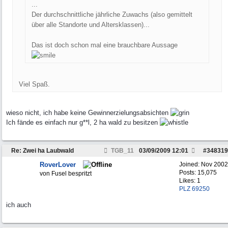
...
Der durchschnittliche jährliche Zuwachs (also gemittelt
über alle Standorte und Altersklassen)...
Das ist doch schon mal eine brauchbare Aussage
Viel Spaß.
wieso nicht, ich habe keine Gewinnerzielungsabsichten
Ich fände es einfach nur g**l, 2 ha wald zu besitzen
Re: Zwei ha Laubwald
TGB_11
03/09/2009
12:01
#
348319
RoverLover
Joined:
Nov 2002
Posts: 15,075
von Fusel bespritzt
Likes: 1
PLZ 69250
ich auch