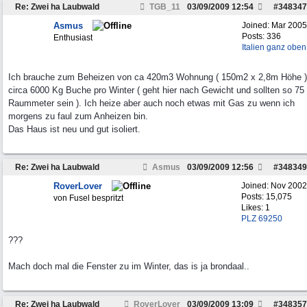
Re: Zwei ha Laubwald
TGB_11
03/09/2009
12:54
#
348347
Asmus
Joined:
Mar 2005
Posts: 336
Enthusiast
Italien ganz oben
Ich brauche zum Beheizen von ca 420m3 Wohnung ( 150m2 x 2,8m Höhe )
circa 6000 Kg Buche pro Winter ( geht hier nach Gewicht und sollten so 75
Raummeter sein ). Ich heize aber auch noch etwas mit Gas zu wenn ich
morgens zu faul zum Anheizen bin.
Das Haus ist neu und gut isoliert.
Re: Zwei ha Laubwald
Asmus
03/09/2009
12:56
#
348349
RoverLover
Joined:
Nov 2002
Posts: 15,075
von Fusel bespritzt
Likes: 1
PLZ 69250
???
Mach doch mal die Fenster zu im Winter, das is ja brondaal..
Re: Zwei ha Laubwald
RoverLover
03/09/2009
13:09
#
348357