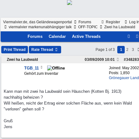
Viermalvier.de, das Geländewagenportal
Forums
Register
Log I
viermalvier markenunabhängiger talk
OFF-TOPIC
Zwei ha Laubwald
Forums
Calendar
Active Threads
Print Thread
Rate Thread
Page 1 of 3
1
2
3
Zwei ha Laubwald
03/09/2009
10:01
#
348283
TGB_11
Joined:
May 2002
Posts: 1,850
Gehört zum Inventar
Grönegauer Land
Kann man mit zwei ha Laubwald sein Häuschen (Kotten Bj. 1913)
nachhaltig beheizen ?
Will heißen, reicht der Ertrag einer solchen Fläche aus, wenn kein Wald
"verloren" gehen soll ?
Gruß
Jens