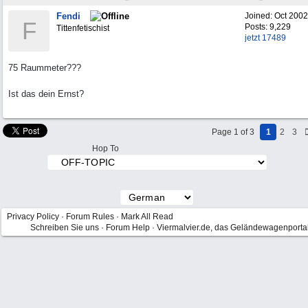
Fendi
Joined:
Oct 2002
F
Posts: 9,229
Tittenfetischist
jetzt 17489
75 Raummeter???
Ist das dein Ernst?
Page 1 of 3
1
2
3
Hop To
Privacy Policy
·
Forum Rules
·
Mark All Read
Schreiben Sie uns
·
Forum Help
·
Viermalvier.de, das Geländewagenporta