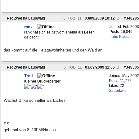
Re: Zwei ha Laubwald
TGB_11
03/09/2009
10:12
#
348285
ranx
Joined:
Feb 2003
Posts: 16,049
ranx hat sich selbst vom Thema als Leser
nähe Kassel
gelöscht.
das kommt auf die Heizgewohnheiten und den Wald an.
Re: Zwei ha Laubwald
TGB_11
03/09/2009
11:36
#
348305
Troll
Joined:
May 2002
Posts: 11,772
Kleiner Drückeberger
Likes: 22
Sauerland
Wächst Birke schneller als Eiche?
PS
geh mal von 8- 10FM/Ha aus.