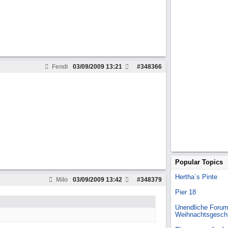
Fendi
03/09/2009
13:21
#
348366
Popular Topics
Hertha`s Pinte
Milo
03/09/2009
13:42
#
348379
Pier 18
Unendliche Forum
Weihnachtsgesch