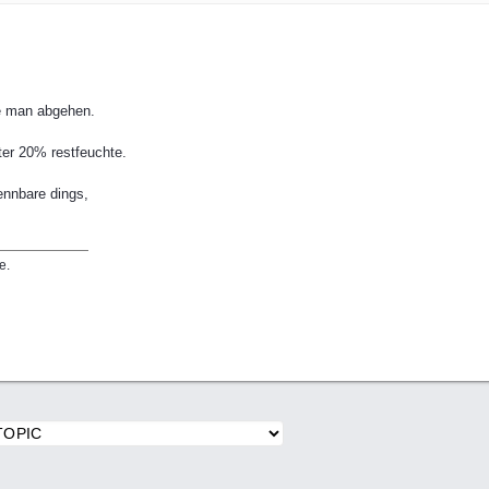
e man abgehen.
nter 20% restfeuchte.
ennbare dings,
e.