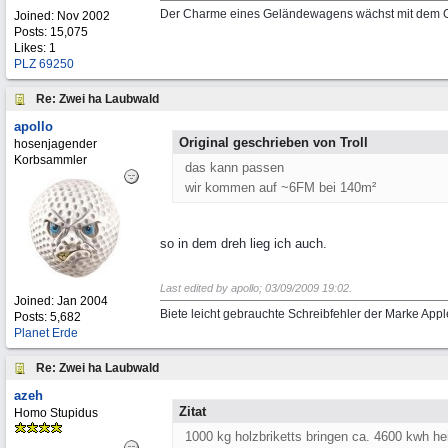
Der Charme eines Geländewagens wächst mit dem G
Joined:
Nov 2002
Posts: 15,075
Likes: 1
PLZ 69250
Re: Zwei ha Laubwald
apollo
Original geschrieben von Troll
hosenjagender
Korbsammler
das kann passen
wir kommen auf ~6FM bei 140m²
so in dem dreh lieg ich auch.
Last edited by apollo;
03/09/2009
19:02
.
Joined:
Jan 2004
Biete leicht gebrauchte Schreibfehler der Marke App
Posts: 5,682
Planet Erde
Re: Zwei ha Laubwald
azeh
Zitat
Homo Stupidus
1000 kg holzbriketts bringen ca. 4600 kwh he