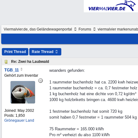
Viermalvier.de, das Geländewagenportal
Forums
viermalvier markenunab
Print Thread
Rate Thread
Re: Zwei ha Laubwald
TGB_11
woanders gefunden:
Gehört zum Inventar
1 raummeter buchenholz hat ca. 2200 kwh heizwe
1 raummeter buchenholz = ca. 0,7 festmeter holz
1 kg buchenholz hat eine dichte von 0,72 kg/dm³
1000 kg holzbriketts bringen ca. 4600 kwh heizlei
Joined:
May 2002
1 festmeter buchenholz hat somit 720 kg
Posts: 1,850
somit haben 0,7 festmeter = 1 raummeter 504 kg
Grönegauer Land
75 Raummeter = 165.000 kWh
Pro m² verheizt du also 1100 kWh