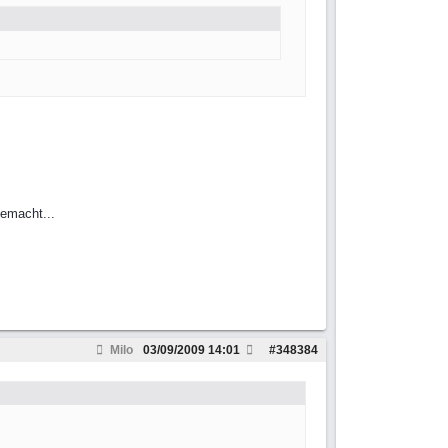
gemacht...
Milo
03/09/2009
14:01
#
348384