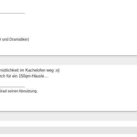
r und Dramatiker)
emütlichkeit im Kachelofen weg :o)
rch für ein 150qm-Häusle...
rad seiner Abnutzung.