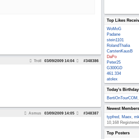
Top Likes Recei
WoMoG
Padane
stein1101
RolandThalia
CarstenKausB
DaPo
Troll
03/09/2009
14:04
#
348386
Peter25
G300GD
461.334
atolex
Today's Birthday
BertiOnTourCOM
Newest Member
Asmus
03/09/2009
14:05
#
348387
typfred
,
Maex
,
mk
10,168 Registere
Top Posters