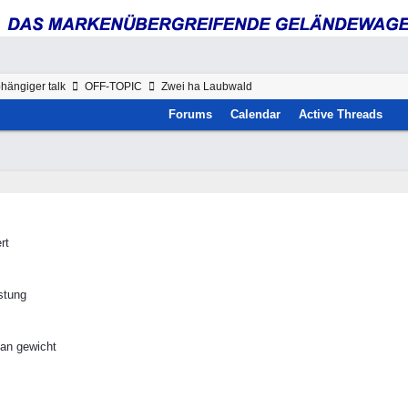
hängiger talk
OFF-TOPIC
Zwei ha Laubwald
Forums
Calendar
Active Threads
rt
stung
 an gewicht