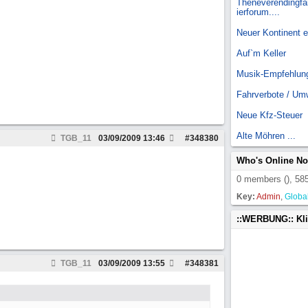
Theneverendingfai
ierforum....
Neuer Kontinent 
Auf`m Keller
Musik-Empfehlun
Fahrverbote / Um
Neue Kfz-Steuer
Alte Möhren ...
TGB_11
03/09/2009
13:46
#
348380
Who's Online N
0 members (), 585
Key:
Admin
,
Globa
::WERBUNG:: Kl
TGB_11
03/09/2009
13:55
#
348381