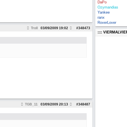
DaPo
Ozymandias
Yankee
ranx
RoverLover
Troll
03/09/2009
19:02
#
348473
:::: VIERMALVI
TGB_11
03/09/2009
20:13
#
348487