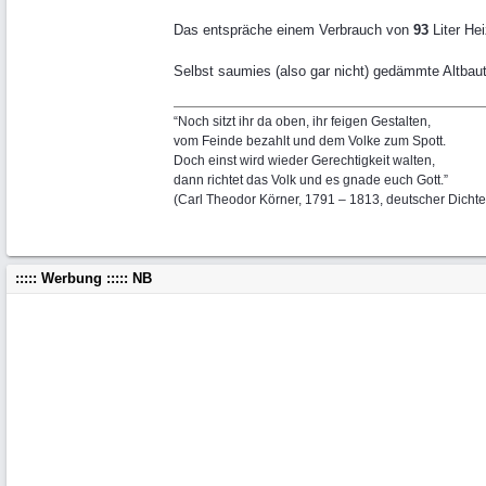
Das entspräche einem Verbrauch von
93
Liter Hei
Selbst saumies (also gar nicht) gedämmte Altbau
“Noch sitzt ihr da oben, ihr feigen Gestalten,
vom Feinde bezahlt und dem Volke zum Spott.
Doch einst wird wieder Gerechtigkeit walten,
dann richtet das Volk und es gnade euch Gott.”
(Carl Theodor Körner, 1791 – 1813, deutscher Dichte
::::: Werbung ::::: NB