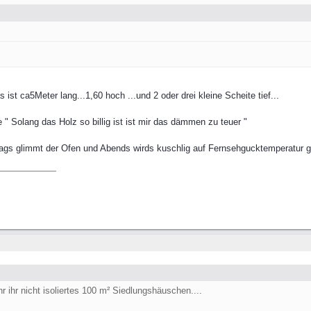
 ist ca5Meter lang...1,60 hoch ...und 2 oder drei kleine Scheite tief...
" Solang das Holz so billig ist ist mir das dämmen zu teuer "
 tags glimmt der Ofen und Abends wirds kuschlig auf Fernsehgucktemperatur 
 ihr nicht isoliertes 100 m² Siedlungshäuschen....