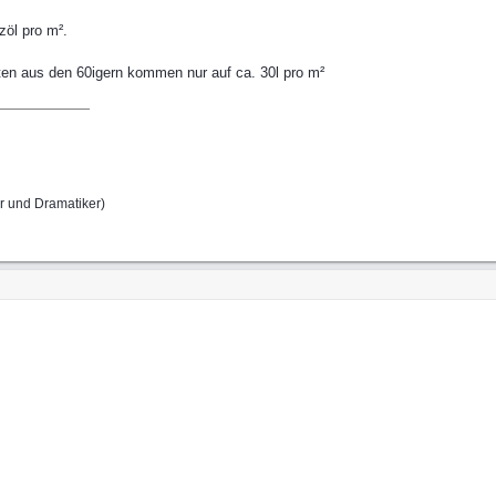
zöl pro m².
ten aus den 60igern kommen nur auf ca. 30l pro m²
r und Dramatiker)