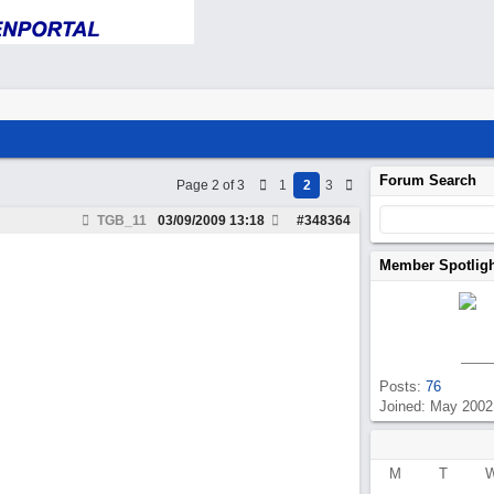
Forum Search
Page 2 of 3
1
2
3
TGB_11
03/09/2009
13:18
#
348364
Member Spotlig
Posts:
76
Joined: May 2002
M
T