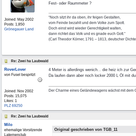
Fest- oder Raummeter ?
“Noch sitzt ihr da oben, ihr feigen Gestalten,
Joined:
May 2002
vom Feinde bezahlt und dem Volke zum Spott.
Posts: 1,850
Doch einst wird wieder Gerechtigkeit walten,
Grönegauer Land
dann richtet das Volk und es gnade euch Gott.”
(Carl Theodor Körner, 1791 – 1813, deutscher Dichte
Re: Zwei ha Laubwald
RoverLover
4 Meter is allerdings wenich... die heiz ich zur G
von Fusel bespritzt
Da laufen dann aber noch locker 2000 L Öl mit du
Der Charme eines Geländewagens wächst mit dem G
Joined:
Nov 2002
Posts: 15,075
Likes: 1
PLZ 69250
Re: Zwei ha Laubwald
Milo
Original geschrieben von TGB_11
ehemalige Vorsitzende
Laternenclub