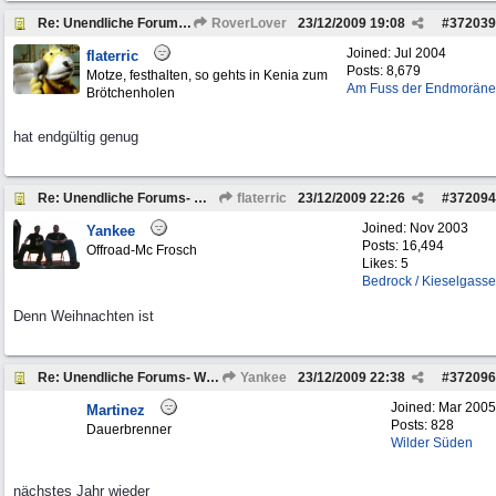
Re: Unendliche Forums- Weihnachtsgeschichte
RoverLover
23/12/2009
19:08
#
372039
Joined:
Jul 2004
flaterric
Posts: 8,679
Motze, festhalten, so gehts in Kenia zum
Am Fuss der Endmoräne
Brötchenholen
hat endgültig genug
Re: Unendliche Forums- Weihnachtsgeschichte
flaterric
23/12/2009
22:26
#
372094
Joined:
Nov 2003
Yankee
Posts: 16,494
Offroad-Mc Frosch
Likes: 5
Bedrock / Kieselgasse
Denn Weihnachten ist
Re: Unendliche Forums- Weihnachtsgeschichte
Yankee
23/12/2009
22:38
#
372096
Joined:
Mar 2005
Martinez
Posts: 828
Dauerbrenner
Wilder Süden
nächstes Jahr wieder