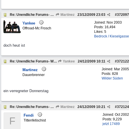
Re: Unendliche Forums- Weihnachtsgeschichte
Martinez
23/12/2009
23:03
#
372097
Joined:
Nov 2003
Yankee
Posts: 16,494
Offroad-Mc Frosch
Likes: 5
Bedrock / Kieselgasse
doch heut ist
Re: Unendliche Forums- Weihnachtsgeschichte
Yankee
24/12/2009
10:11
#
372122
Joined:
Mar 2005
Martinez
Posts: 828
Dauerbrenner
Wilder Süden
ein verregneter Donnerstag
Re: Unendliche Forums- Weihnachtsgeschichte
Martinez
24/12/2009
10:21
#
372124
Joined:
Oct 2002
Fendi
F
Posts: 9,229
Tittenfetischist
jetzt 17489