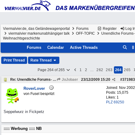
Viermalvier.de, das Geländewagenportal
Forums
Register
Log I
viermalvier markenunabhängiger talk
OFF-TOPIC
Unendliche Forums-
Weihnachtsgeschichte
Forums
Calendar
Active Threads
Print Thread
Rate Thread
Page 264 of 265
1
2
…
262
263
264
265
Re: Unendliche Forums- Weihnachtsgeschichte
JoJobaer
23/12/2009
15:20
#
371983
Joined:
Nov 2002
RoverLover
Posts: 15,075
von Fusel bespritzt
Likes: 1
PLZ 69250
Seppelwurz in Fickpetz
::::: Werbung ::::: NB