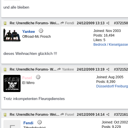
und alle bleiben
Re: Unendliche Forums- Weihnachtsgeschichte
Fendi
24/12/2009
13:13
#
372150
Joined:
Nov 2003
Yankee
Posts: 16,494
Offroad-Mc Frosch
Likes: 5
Bedrock / Kieselgasse
dieses Weihnachten glücklich !!!
Re: Unendliche Forums- Weihnachtsgeschichte
Yankee
24/12/2009
13:19
#
372152
Joined:
Aug 2005
Fusel
Posts: 8,390
El Wirro
Düsseldorf/ Freiburg
Trotz inkompetenten Fleuropdienstes
Re: Unendliche Forums- Weihnachtsgeschichte
Fusel
24/12/2009
14:14
#
372161
Joined:
Oct 2002
Fendi
Posts: 9,229