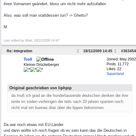
ihren Vornamen geändert, bloss um nicht mehr aufzufallen.
Also, was soll man stattdessen tun? -> Ghetto?
M.
Last edited by Maik;
18/11/2009
14:47
.
Re: integration
18/11/2009
14:45
#
363454
Troll
Joined:
May 2002
Posts: 11,772
Kleiner Drückeberger
Likes: 22
Sauerland
Original geschrieben von liphpip
da muß ich grad an die hundertausende deutschen denken die ihre
rente im süden verbringen die teils nach 20 jahren spanien noch
nicht mal ein buenas dias über die lippen bekommen.
Da war noch etwas mit EU-Länder
und dann wollte ich noch fragen ob es sein kann das die Deutschen in