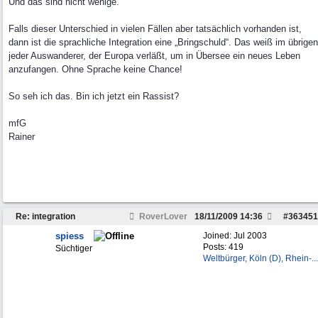
Und das sind nicht wenige.
Falls dieser Unterschied in vielen Fällen aber tatsächlich vorhanden ist,
dann ist die sprachliche Integration eine „Bringschuld“. Das weiß im übrigen
jeder Auswanderer, der Europa verläßt, um in Übersee ein neues Leben
anzufangen. Ohne Sprache keine Chance!
So seh ich das. Bin ich jetzt ein Rassist?
mfG
Rainer
Re: integration
RoverLover
18/11/2009
14:36
#
363451
spiess
Joined:
Jul 2003
Posts: 419
Süchtiger
Weltbürger, Köln (D), Rhein-...