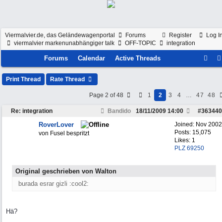
Viermalvier.de, das Geländewagenportal
Forums
Register
Log I
viermalvier markenunabhängiger talk
OFF-TOPIC
integration
Forums
Calendar
Active Threads
Print Thread
Rate Thread
Page 2 of 48
1
2
3
4
…
47
48
Re: integration
Bandido
18/11/2009
14:00
#
363440
RoverLover
Joined:
Nov 2002
Posts: 15,075
von Fusel bespritzt
Likes: 1
PLZ 69250
Original geschrieben von Walton
burada esrar gizli :cool2:
Hä?