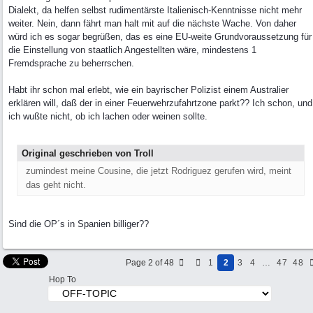
Dialekt, da helfen selbst rudimentärste Italienisch-Kenntnisse nicht mehr
weiter. Nein, dann fährt man halt mit auf die nächste Wache. Von daher
würd ich es sogar begrüßen, das es eine EU-weite Grundvoraussetzung für
die Einstellung von staatlich Angestellten wäre, mindestens 1
Fremdsprache zu beherrschen.
Habt ihr schon mal erlebt, wie ein bayrischer Polizist einem Australier
erklären will, daß der in einer Feuerwehrzufahrtzone parkt?? Ich schon, und
ich wußte nicht, ob ich lachen oder weinen sollte.
Original geschrieben von Troll
zumindest meine Cousine, die jetzt Rodriguez gerufen wird, meint
das geht nicht.
Sind die OP´s in Spanien billiger??
Page 2 of 48
1
2
3
4
…
47
48
Hop To