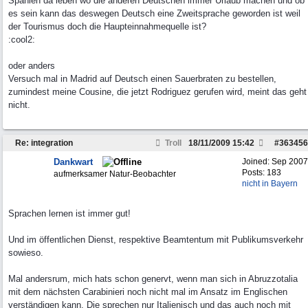
Spanien da leben wo die anderen Deutschen immer Urlaub machen und ob
es sein kann das deswegen Deutsch eine Zweitsprache geworden ist weil
der Tourismus doch die Haupteinnahmequelle ist?
:cool2:
oder anders
Versuch mal in Madrid auf Deutsch einen Sauerbraten zu bestellen,
zumindest meine Cousine, die jetzt Rodriguez gerufen wird, meint das geht
nicht.
Re: integration
Troll
18/11/2009
15:42
#
363456
Dankwart
Joined:
Sep 2007
Posts: 183
aufmerksamer Natur-Beobachter
nicht in Bayern
Sprachen lernen ist immer gut!
Und im öffentlichen Dienst, respektive Beamtentum mit Publikumsverkehr
sowieso.
Mal andersrum, mich hats schon genervt, wenn man sich in Abruzzotalia
mit dem nächsten Carabinieri noch nicht mal im Ansatz im Englischen
verständigen kann. Die sprechen nur Italienisch und das auch noch mit