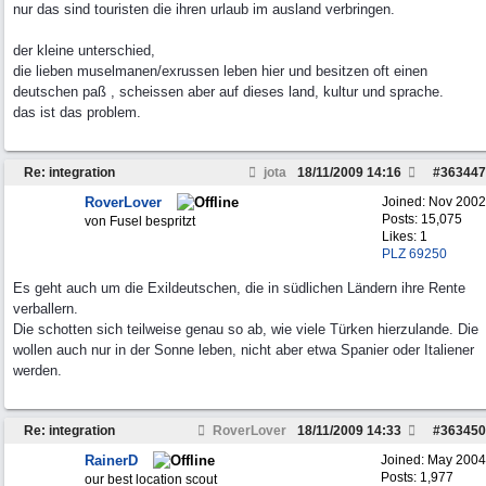
nur das sind touristen die ihren urlaub im ausland verbringen.
der kleine unterschied,
die lieben muselmanen/exrussen leben hier und besitzen oft einen
deutschen paß , scheissen aber auf dieses land, kultur und sprache.
das ist das problem.
Re: integration
jota
18/11/2009
14:16
#
363447
RoverLover
Joined:
Nov 2002
Posts: 15,075
von Fusel bespritzt
Likes: 1
PLZ 69250
Es geht auch um die Exildeutschen, die in südlichen Ländern ihre Rente
verballern.
Die schotten sich teilweise genau so ab, wie viele Türken hierzulande. Die
wollen auch nur in der Sonne leben, nicht aber etwa Spanier oder Italiener
werden.
Re: integration
RoverLover
18/11/2009
14:33
#
363450
RainerD
Joined:
May 2004
Posts: 1,977
our best location scout