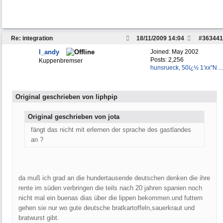
Re: integration
18/11/2009
14:04
#
363441
l_andy
Joined:
May 2002
Posts: 2,256
Kuppenbremser
hunsrueck, 50ï¿½ 1'xx"N ...
Original geschrieben von liphpip
Original geschrieben von jota
fängt das nicht mit erlernen der sprache des gastlandes
an ?
da muß ich grad an die hundertausende deutschen denken die ihre
rente im süden verbringen die teils nach 20 jahren spanien noch
nicht mal ein buenas dias über die lippen bekommen.und futtern
gehen sie nur wo gute deutsche bratkartoffeln,sauerkraut und
bratwurst gibt.