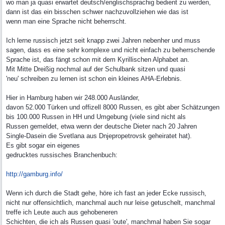
wo man ja quasi erwartet deutsch/englischsprachig bedient zu werden,
dann ist das ein bisschen schwer nachzuvollziehen wie das ist
wenn man eine Sprache nicht beherrscht.
Ich lerne russisch jetzt seit knapp zwei Jahren nebenher und muss
sagen, dass es eine sehr komplexe und nicht einfach zu beherrschende
Sprache ist, das fängt schon mit dem Kyrillischen Alphabet an.
Mit Mitte Dreißig nochmal auf der Schulbank sitzen und quasi
'neu' schreiben zu lernen ist schon ein kleines AHA-Erlebnis.
Hier in Hamburg haben wir 248.000 Ausländer,
davon 52.000 Türken und offizell 8000 Russen, es gibt aber Schätzungen
bis 100.000 Russen in HH und Umgebung (viele sind nicht als
Russen gemeldet, etwa wenn der deutsche Dieter nach 20 Jahren
Single-Dasein die Svetlana aus Dnjepropetrovsk geheiratet hat).
Es gibt sogar ein eigenes
gedrucktes russisches Branchenbuch:
http://gamburg.info/
Wenn ich durch die Stadt gehe, höre ich fast an jeder Ecke russisch,
nicht nur offensichtlich, manchmal auch nur leise getuschelt, manchmal
treffe ich Leute auch aus gehobeneren
Schichten, die ich als Russen quasi 'oute', manchmal haben Sie sogar