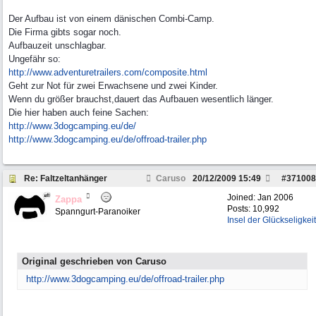
Der Aufbau ist von einem dänischen Combi-Camp.
Die Firma gibts sogar noch.
Aufbauzeit unschlagbar.
Ungefähr so:
http:/
/
www.adventuretrailers.com/
composite.html
Geht zur Not für zwei Erwachsene und zwei Kinder.
Wenn du größer brauchst,dauert das Aufbauen wesentlich länger.
Die hier haben auch feine Sachen:
http://www.3dogcamping.eu/de/
http:/
/
www.3dogcamping.eu/
de/
offroad-trailer.php
Re: Faltzeltanhänger
Caruso
20/12/2009
15:49
#
371008
Joined:
Jan 2006
Zappa
Posts: 10,992
Spanngurt-Paranoiker
Insel der Glückseligkeit
Original geschrieben von Caruso
http:/
/
www.3dogcamping.eu/
de/
offroad-trailer.php