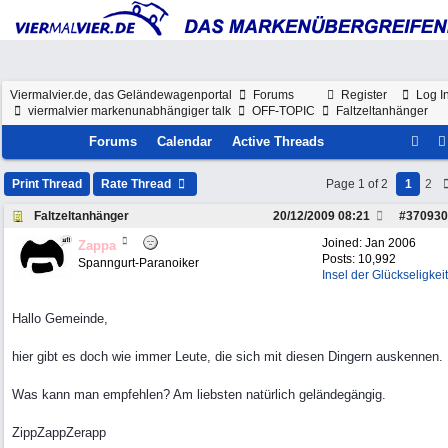
Viermalvier.de, das Geländewagenportal
Forums
Register
Log I
viermalvier markenunabhängiger talk
OFF-TOPIC
Faltzeltanhänger
Forums
Calendar
Active Threads
Print Thread
Rate Thread
Page 1 of 2
1
2
Faltzeltanhänger
20/12/2009
08:21
#
370930
Joined:
Jan 2006
Zappa
Posts: 10,992
Spanngurt-Paranoiker
Insel der Glückseligkeit
Hallo Gemeinde,
hier gibt es doch wie immer Leute, die sich mit diesen Dingern auskennen.
Was kann man empfehlen? Am liebsten natürlich geländegängig.
ZippZappZerapp