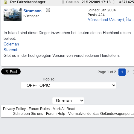
Re: Faltzeltanhänger
Caruso
21/12/2009
17:13
#
371425
Joined:
Jan 2004
Strumann
Posts: 424
Süchtiger
Münsterland / Akureyri, Ísla...
In Island sind diese Dinger inzwischen bei Leuten die ins Hochland reisen
beliebt:
Coleman
Starcraft
Gibt es in der hochgelegten Version von verschiedenen Herstellern.
Page 1 of 2
1
2
Hop To
Privacy Policy
·
Forum Rules
·
Mark All Read
Schreiben Sie uns
·
Forum Help
·
Viermalvier.de, das Geländewagenporta