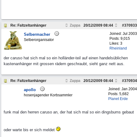
Re: Faltzeltanhänger
Zappa
20/12/2009
08:44
#
370933
Joined:
Jul 2003
Selbermacher
Posts: 9,015
Selberorganisator
Likes: 3
Rheinland
der caruso hat sich mal so ein holländer-teil auf einen handelsüblichen
kastenanhänger mit grossen rädern geschraubt, sieht ganz nett aus.
Re: Faltzeltanhänger
Zappa
20/12/2009
08:44
#
370934
Joined:
Jan 2004
apollo
Posts: 5,682
hosenjagender Korbsammler
Planet Erde
funk mal den herren caruso an, der hat sich mal so ein dingsbums gebaut
oder warte bis er sich meldet