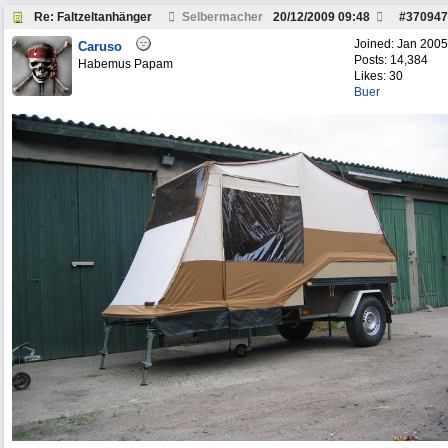
Re: Faltzeltanhänger
Selbermacher
20/12/2009
09:48
#
370947
Joined:
Jan 2005
Caruso
Posts: 14,384
Habemus Papam
Likes: 30
Buer