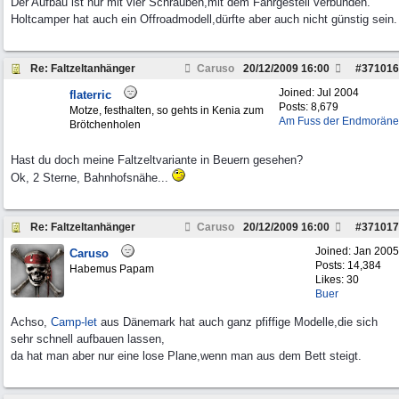
Der Aufbau ist nur mit vier Schrauben,mit dem Fahrgestell verbunden.
Holtcamper hat auch ein Offroadmodell,dürfte aber auch nicht günstig sein.
Re: Faltzeltanhänger
Caruso
20/12/2009
16:00
#
371016
Joined:
Jul 2004
flaterric
Posts: 8,679
Motze, festhalten, so gehts in Kenia zum
Am Fuss der Endmoräne
Brötchenholen
Hast du doch meine Faltzeltvariante in Beuern gesehen?
Ok, 2 Sterne, Bahnhofsnähe...
Re: Faltzeltanhänger
Caruso
20/12/2009
16:00
#
371017
Joined:
Jan 2005
Caruso
Posts: 14,384
Habemus Papam
Likes: 30
Buer
Achso,
Camp-let
aus Dänemark hat auch ganz pfiffige Modelle,die sich
sehr schnell aufbauen lassen,
da hat man aber nur eine lose Plane,wenn man aus dem Bett steigt.