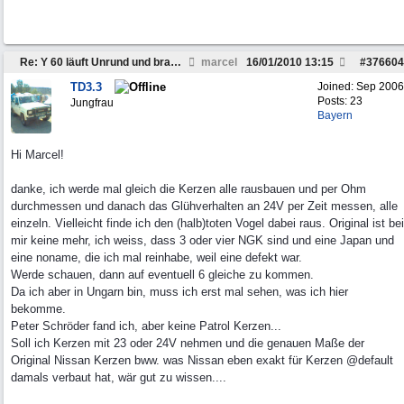
Re: Y 60 läuft Unrund und braucht viel Sprit
marcel
16/01/2010
13:15
#
376604
TD3.3
Joined:
Sep 2006
Posts: 23
Jungfrau
Bayern
Hi Marcel!
danke, ich werde mal gleich die Kerzen alle rausbauen und per Ohm
durchmessen und danach das Glühverhalten an 24V per Zeit messen, alle
einzeln. Vielleicht finde ich den (halb)toten Vogel dabei raus. Original ist bei
mir keine mehr, ich weiss, dass 3 oder vier NGK sind und eine Japan und
eine noname, die ich mal reinhabe, weil eine defekt war.
Werde schauen, dann auf eventuell 6 gleiche zu kommen.
Da ich aber in Ungarn bin, muss ich erst mal sehen, was ich hier
bekomme.
Peter Schröder fand ich, aber keine Patrol Kerzen...
Soll ich Kerzen mit 23 oder 24V nehmen und die genauen Maße der
Original Nissan Kerzen bww. was Nissan eben exakt für Kerzen @default
damals verbaut hat, wär gut zu wissen....