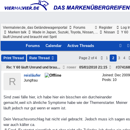
Viermalvier.de, das Geländewagenportal
Forums
Register
Log I
Marken talk
Made in Japan, Suzuki, Toyota, Nissan, ...
Nissan
Y 60
läuft Unrund und braucht viel Sprit
Forums
Calendar
Active Threads
Print Thread
Rate Thread
Page 2 of 4
1
2
3
4
Re: Y 60 läuft Unrund und braucht viel Sprit
rower
05/01/2010
21:15
#
374168
reisläufer
Joined:
Dec 2009
R
Posts: 10
Jungfrau
Sind zwei fälle hier, ich habe hier ein bisschen ein durcheinander
gemacht,weil ich ähnliche Symptome habe wie der Themenstarter. Meiner
läuft jedoch nur gut wenn er warm ist.
Dein Versuchsvorschlag hat nicht viel gebracht. Jedoch muss ich sagen es
war auch kälter ca.