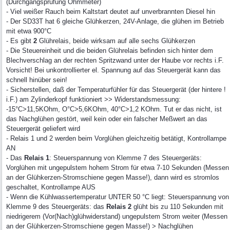
(Durchgangsprüfung Ohmmeter)
- Viel weißer Rauch beim Kaltstart deutet auf unverbrannten Diesel hin
- Der SD33T hat 6 gleiche Glühkerzen, 24V-Anlage, die glühen im Betrieb
mit etwa 900°C
- Es gibt
2
Glührelais, beide wirksam auf alle sechs Glühkerzen
- Die Steuereinheit und die beiden Glührelais befinden sich hinter dem
Blechverschlag an der rechten Spritzwand unter der Haube vor rechts i.F.
Vorsicht! Bei unkontrollierter el. Spannung auf das Steuergerät kann das
schnell hinüber sein!
- Sicherstellen, daß der Temperaturfühler für das Steuergerät (der hintere !
i.F.) am Zylinderkopf funktioniert >> Widerstandsmessung:
-15°C>11,5KOhm, O°C>5,6KOhm, 40°C>1,2 KOhm. Tut er das nicht, ist
das Nachglühen gestört, weil kein oder ein falscher Meßwert an das
Steuergerät geliefert wird
- Relais 1 und 2 werden beim Vorglühen gleichzeitig betätigt, Kontrollampe
AN
- Das
Relais 1
: Steuerspannung von Klemme 7 des Steuergeräts:
Vorglühen mit ungepulstem hohem Strom für etwa 7-10 Sekunden (Messen
an der Glühkerzen-Stromschiene gegen Masse!), dann wird es stromlos
geschaltet, Kontrollampe AUS
- Wenn die Kühlwassertemperatur UNTER 50 °C liegt: Steuerspannung von
Klemme 9 des Steuergeräts: das
Relais 2
glüht bis zu 110 Sekunden mit
niedrigerem (Vor(Nach)glühwiderstand) ungepulstem Strom weiter (Messen
an der Glühkerzen-Stromschiene gegen Masse!) > Nachglühen