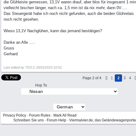
die Glühleiste gemessen, 13,1V waren drauf, aber blos für insgesamt 1 min
vielleicht bischen länger, nach ca. 1,5 min ist da nix mehr, dann 0V.....
Das Steuergerät habe ich noch nicht gefunden, auch die beiden Glührelais
noch nicht gesehen.
Wieso 13,1V Nachglühen, kann das jemand bestätigen?
Danke an Alle .....
Gruss
Gerhard
Last edited by TD3.3;
20/01/2010
10:51
.
Page 2 of 4
1
2
3
4
Hop To
Privacy Policy
·
Forum Rules
·
Mark All Read
Schreiben Sie uns
·
Forum Help
·
Viermalvier.de, das Geländewagenporta