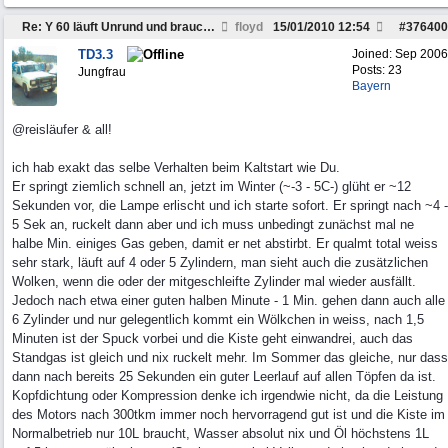
Re: Y 60 läuft Unrund und braucht viel Sprit
floyd
15/01/2010
12:54
#
376400
TD3.3
Joined:
Sep 2006
Posts: 23
Jungfrau
Bayern
@reisläufer & all!
ich hab exakt das selbe Verhalten beim Kaltstart wie Du.
Er springt ziemlich schnell an, jetzt im Winter (~-3 - 5C-) glüht er ~12
Sekunden vor, die Lampe erlischt und ich starte sofort. Er springt nach ~4 -
5 Sek an, ruckelt dann aber und ich muss unbedingt zunächst mal ne
halbe Min. einiges Gas geben, damit er net abstirbt. Er qualmt total weiss
sehr stark, läuft auf 4 oder 5 Zylindern, man sieht auch die zusätzlichen
Wolken, wenn die oder der mitgeschleifte Zylinder mal wieder ausfällt.
Jedoch nach etwa einer guten halben Minute - 1 Min. gehen dann auch alle
6 Zylinder und nur gelegentlich kommt ein Wölkchen in weiss, nach 1,5
Minuten ist der Spuck vorbei und die Kiste geht einwandrei, auch das
Standgas ist gleich und nix ruckelt mehr. Im Sommer das gleiche, nur dass
dann nach bereits 25 Sekunden ein guter Leerlauf auf allen Töpfen da ist.
Kopfdichtung oder Kompression denke ich irgendwie nicht, da die Leistung
des Motors nach 300tkm immer noch hervorragend gut ist und die Kiste im
Normalbetrieb nur 10L braucht, Wasser absolut nix und Öl höchstens 1L