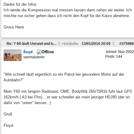
Danke für die Infos.
Ich werde die Kompression mal messen lassen dann sehen wir weiter. Ich
möchte nur sicher gehen dass ich nicht den Kopf für die Katze abnehme.
Gruss Hans
Re: Y 60 läuft Unrund und braucht viel Sprit
reisläufer
13/01/2010
20:05
#
375986
floyd
Joined:
Nov 2002
Posts: 144
viermalvierer
"Wie schnell läuft eigentlich so ein Patrol bei gesundem Motor auf der
Autobahn?"
Mein Y60 mit langem Radstand, OME, Bodylift& 265/75R16 fuhr laut GPS
162km/h ( A3 bei Ffm)... er war schneller als mein jetziger HDJ80 (der ist
dafür von "unten" besser...)
Gruß
Floyd