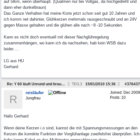
auf 5tkm, wenn überhaupt. (Qualmen nur bei Vollgas, da hochgedreht und
dann eher dunkelbraun)
Das Ganze Verhalten hat meine Kiste jetzt schon seit gut 10 Jahren und
ich komm net dahinter, Glühkerzen mehrmals rausgeschraubt und an 24V
gegen Masse gehalten und die glühen alle nach ~8 -10 Sekunden.
Kann es nicht doch eventuell mit dieser Nachglühregelung
zusammenhängen, wo kann ich da nachsehen, hab kein WSB dazu
leider.....
LG aus HU
Gerhard
Re: Y 60 läuft Unrund und braucht viel Sprit
TD3.3
15/01/2010
15:36
#
376437
reisläufer
Joined:
Dec 2009
R
Posts: 10
Jungfrau
Hallo Gerhard
Wenn deine Kerzen i.o sind, kannst die mit Spannungsmessungen an den
Kerzen die korrekte Funktion der Vorglühanlage zweifelsfrei überprüfen. Ich
habe lange Kabel an das Multimeter angeschlossen dazu