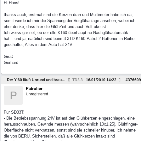
Hi Hans!
thanks auch, erstmal sind die Kerzen dran und Multimeter habe ich da,
somit werde ich mir die Spannung der Vorglühanlage ansehen, wobei ich
eher denke, dass hier die GlühZeit und auch Volt oke ist.
Ich weiss gar net, ob der olle K160 überhaupt ne Nachglühautomatik
hat....und ja, natürlich sind beim 3.3TD K160 Patrol 2 Batterien in Reihe
geschaltet, Alles in dem Auto hat 24V!
Gruß
Gerhard
Re: Y 60 läuft Unrund und braucht viel Sprit
TD3.3
16/01/2010
14:22
#
376609
Patrolier
P
Unregistered
Für SD33T:
- Die Betriebsspannung 24V ist auf den Glühkerzen eingeschlagen, eine
herausschrauben, Gewinde messen (wahrscheinlich 10x1,25). Glühfinger-
Oberfläche nicht verkratzen, sonst sind sie schneller hinüber. Ich nehme
die von BERU. Sicherstellen, daß alle Glühkerzen intakt sind