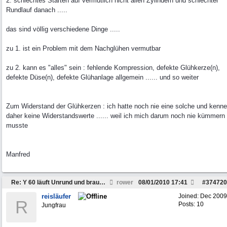
2. schlechtes Starten auf vermutlich nicht allen Zylindern und schlechter
Rundlauf danach .....
das sind völlig verschiedene Dinge .....
zu 1. ist ein Problem mit dem Nachglühen vermutbar
zu 2. kann es "alles" sein : fehlende Kompression, defekte Glühkerze(n),
defekte Düse(n), defekte Glühanlage allgemein ...... und so weiter
Zum Widerstand der Glühkerzen : ich hatte noch nie eine solche und kenne
daher keine Widerstandswerte ...... weil ich mich darum noch nie kümmern
musste
Manfred
Re: Y 60 läuft Unrund und braucht viel Sprit
rower
08/01/2010
17:41
#
374720
reisläufer
Joined:
Dec 2009
R
Posts: 10
Jungfrau