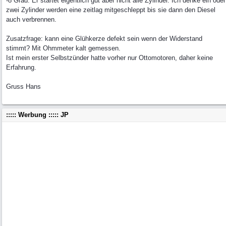
-8 Grad. Er startet eigentlich gut aber nicht alle Zylinder. Ich denke ein oder
zwei Zylinder werden eine zeitlag mitgeschleppt bis sie dann den Diesel
auch verbrennen.
Zusatzfrage: kann eine Glühkerze defekt sein wenn der Widerstand
stimmt? Mit Ohmmeter kalt gemessen.
Ist mein erster Selbstzünder hatte vorher nur Ottomotoren, daher keine
Erfahrung.
Gruss Hans
::::: Werbung ::::: JP