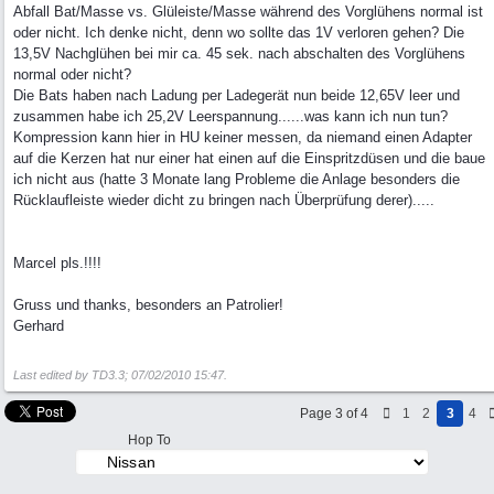
Abfall Bat/Masse vs. Glüleiste/Masse während des Vorglühens normal ist
oder nicht. Ich denke nicht, denn wo sollte das 1V verloren gehen? Die
13,5V Nachglühen bei mir ca. 45 sek. nach abschalten des Vorglühens
normal oder nicht?
Die Bats haben nach Ladung per Ladegerät nun beide 12,65V leer und
zusammen habe ich 25,2V Leerspannung......was kann ich nun tun?
Kompression kann hier in HU keiner messen, da niemand einen Adapter
auf die Kerzen hat nur einer hat einen auf die Einspritzdüsen und die baue
ich nicht aus (hatte 3 Monate lang Probleme die Anlage besonders die
Rücklaufleiste wieder dicht zu bringen nach Überprüfung derer).....
Marcel pls.!!!!
Gruss und thanks, besonders an Patrolier!
Gerhard
Last edited by TD3.3;
07/02/2010
15:47
.
Page 3 of 4
1
2
3
4
Hop To