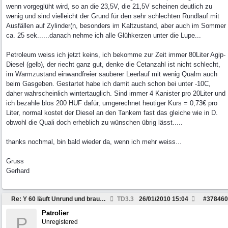
wenn vorgeglüht wird, so an die 23,5V, die 21,5V scheinen deutlich zu
wenig und sind vielleicht der Grund für den sehr schlechten Rundlauf mit
Ausfällen auf Zylinder(n, besonders im Kaltzustand, aber auch im Sommer
ca. 25 sek......danach nehme ich alle Glühkerzen unter die Lupe...
Petroleum weiss ich jetzt keins, ich bekomme zur Zeit immer 80Liter Agip-
Diesel (gelb), der riecht ganz gut, denke die Cetanzahl ist nicht schlecht,
im Warmzustand einwandfreier sauberer Leerlauf mit wenig Qualm auch
beim Gasgeben. Gestartet habe ich damit auch schon bei unter -10C,
daher wahrscheinlich wintertauglich. Sind immer 4 Kanister pro 20Liter und
ich bezahle blos 200 HUF dafür, umgerechnet heutiger Kurs = 0,73€ pro
Liter, normal kostet der Diesel an den Tankem fast das gleiche wie in D.
obwohl die Quali doch erheblich zu wünschen übrig lässt.....
thanks nochmal, bin bald wieder da, wenn ich mehr weiss...
Gruss
Gerhard
Re: Y 60 läuft Unrund und braucht viel Sprit
TD3.3
26/01/2010
15:04
#
378460
Patrolier
P
Unregistered