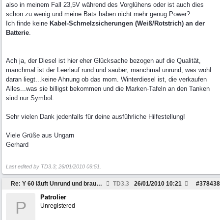
also in meinem Fall 23,5V während des Vorglühens oder ist auch dies
schon zu wenig und meine Bats haben nicht mehr genug Power?
Ich finde keine
Kabel-Schmelzsicherungen (Weiß/Rotstrich) an der
Batterie
.
Ach ja, der Diesel ist hier eher Glücksache bezogen auf die Qualität,
manchmal ist der Leerlauf rund und sauber, manchmal unrund, was wohl
daran liegt...keine Ahnung ob das mom. Winterdiesel ist, die verkaufen
Alles...was sie billigst bekommen und die Marken-Tafeln an den Tanken
sind nur Symbol.
Sehr vielen Dank jedenfalls für deine ausführliche Hilfestellung!
Viele Grüße aus Ungarn
Gerhard
Last edited by TD3.3;
26/01/2010
09:51
.
Re: Y 60 läuft Unrund und braucht viel Sprit
TD3.3
26/01/2010
10:21
#
378438
Patrolier
P
Unregistered