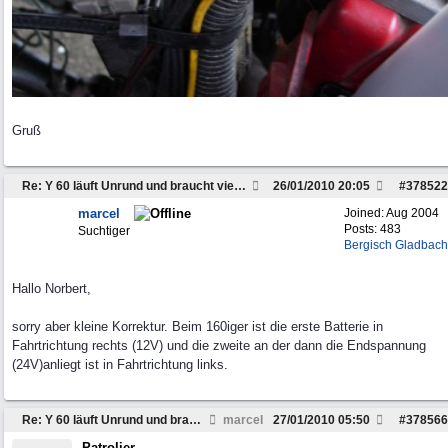
Gruß
Re: Y 60 läuft Unrund und braucht viel Sprit
26/01/2010
20:05
#
378522
marcel
Joined:
Aug 2004
Posts: 483
Suchtiger
Bergisch Gladbach
Hallo Norbert,
sorry aber kleine Korrektur. Beim 160iger ist die erste Batterie in
Fahrtrichtung rechts (12V) und die zweite an der dann die Endspannung
(24V)anliegt ist in Fahrtrichtung links.
Re: Y 60 läuft Unrund und braucht viel Sprit
marcel
27/01/2010
05:50
#
378566
Patrolier