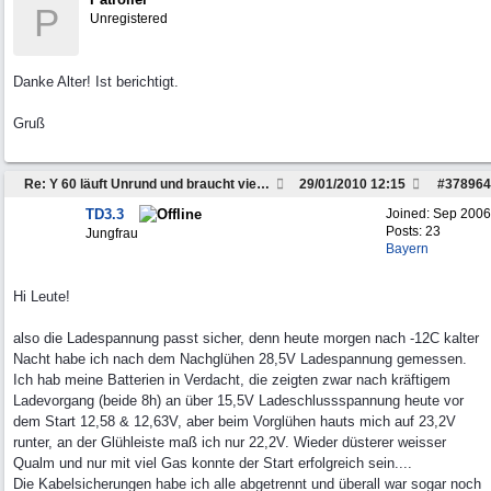
P
Unregistered
Danke Alter! Ist berichtigt.
Gruß
Re: Y 60 läuft Unrund und braucht viel Sprit
29/01/2010
12:15
#
378964
TD3.3
Joined:
Sep 2006
Posts: 23
Jungfrau
Bayern
Hi Leute!
also die Ladespannung passt sicher, denn heute morgen nach -12C kalter
Nacht habe ich nach dem Nachglühen 28,5V Ladespannung gemessen.
Ich hab meine Batterien in Verdacht, die zeigten zwar nach kräftigem
Ladevorgang (beide 8h) an über 15,5V Ladeschlussspannung heute vor
dem Start 12,58 & 12,63V, aber beim Vorglühen hauts mich auf 23,2V
runter, an der Glühleiste maß ich nur 22,2V. Wieder düsterer weisser
Qualm und nur mit viel Gas konnte der Start erfolgreich sein....
Die Kabelsicherungen habe ich alle abgetrennt und überall war sogar noch