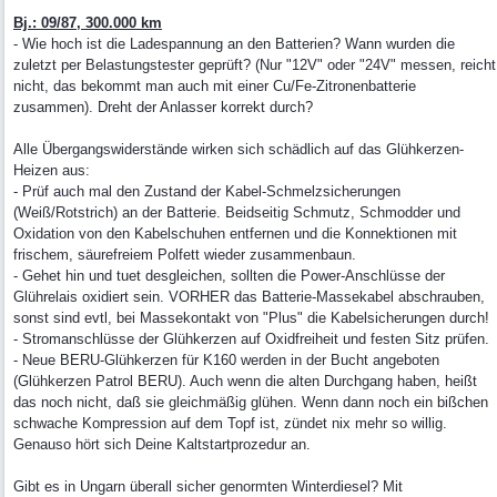
Bj.: 09/87, 300.000 km
- Wie hoch ist die Ladespannung an den Batterien? Wann wurden die
zuletzt per Belastungstester geprüft? (Nur "12V" oder "24V" messen, reicht
nicht, das bekommt man auch mit einer Cu/Fe-Zitronenbatterie
zusammen). Dreht der Anlasser korrekt durch?
Alle Übergangswiderstände wirken sich schädlich auf das Glühkerzen-
Heizen aus:
- Prüf auch mal den Zustand der Kabel-Schmelzsicherungen
(Weiß/Rotstrich) an der Batterie. Beidseitig Schmutz, Schmodder und
Oxidation von den Kabelschuhen entfernen und die Konnektionen mit
frischem, säurefreiem Polfett wieder zusammenbaun.
- Gehet hin und tuet desgleichen, sollten die Power-Anschlüsse der
Glührelais oxidiert sein. VORHER das Batterie-Massekabel abschrauben,
sonst sind evtl, bei Massekontakt von "Plus" die Kabelsicherungen durch!
- Stromanschlüsse der Glühkerzen auf Oxidfreiheit und festen Sitz prüfen.
- Neue BERU-Glühkerzen für K160 werden in der Bucht angeboten
(Glühkerzen Patrol BERU). Auch wenn die alten Durchgang haben, heißt
das noch nicht, daß sie gleichmäßig glühen. Wenn dann noch ein bißchen
schwache Kompression auf dem Topf ist, zündet nix mehr so willig.
Genauso hört sich Deine Kaltstartprozedur an.
Gibt es in Ungarn überall sicher genormten Winterdiesel? Mit