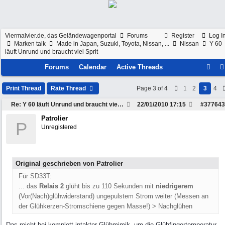
Viermalvier.de, das Geländewagenportal
Forums
Register
Log I
Marken talk
Made in Japan, Suzuki, Toyota, Nissan, ...
Nissan
Y 60
läuft Unrund und braucht viel Sprit
Forums
Calendar
Active Threads
Print Thread
Rate Thread
Page 3 of 4
1
2
3
4
Re: Y 60 läuft Unrund und braucht viel Sprit
22/01/2010
17:15
#
377643
Patrolier
P
Unregistered
Original geschrieben von Patrolier
Für SD33T:
... das
Relais 2
glüht bis zu 110 Sekunden mit
niedrigerem
(Vor(Nach)glühwiderstand) ungepulstem Strom weiter (Messen an
der Glühkerzen-Stromschiene gegen Masse!) > Nachglühen
Das reicht bei komplett intakter Glühmimik, um die Glühfingertemperatur