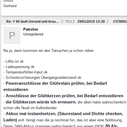
Gruss
Gerhard
Re: Y 60 läuft Unrund und braucht viel Sprit
TD3.3
29/01/2010
13:38
#
378981
Patrolier
P
Unregistered
Na ja, dann kommen wir den Tatsachen ja schon näher.
- LiMa ist ok
- Ladespannung ok
- Temperaturfühler-Input ok
- Schmelzsicherungen Übergangswiderstand ok
Poweranschlüsse der Glührelais prüfen, bei Bedarf
-
entoxidieren
Anschlüsse der Glühkerzen prüfen, bei Bedarf entoxidieren
-
die Glühkerzen würde ich erneuern
,
-
die alten hatte wahrscheinlich
schon olle Noah im Außenborder
Akkus mal instandsetzen, (Säurestand und Dichte checken,
-
Laden)
evtl. bringt man die ja nochmal hin, das ist aber eine Notlösung,
80 Ah-
Deine 74Ah-Akkus stammen wahrscheinlich aus einem PKW.