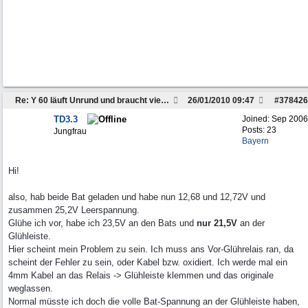
Re: Y 60 läuft Unrund und braucht viel Sprit
26/01/2010
09:47
#
378426
TD3.3
Joined:
Sep 2006
Posts: 23
Jungfrau
Bayern
Hi!
also, hab beide Bat geladen und habe nun 12,68 und 12,72V und
zusammen 25,2V Leerspannung.
Glühe ich vor, habe ich 23,5V an den Bats und
nur 21,5V
an der
Glühleiste.
Hier scheint mein Problem zu sein. Ich muss ans Vor-Glührelais ran, da
scheint der Fehler zu sein, oder Kabel bzw. oxidiert. Ich werde mal ein
4mm Kabel an das Relais -> Glühleiste klemmen und das originale
weglassen.
Normal müsste ich doch die volle Bat-Spannung an der Glühleiste haben,