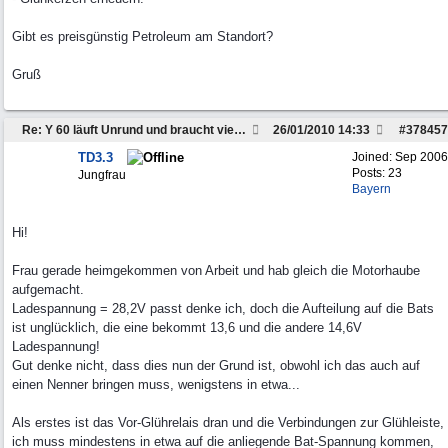
Gibt es preisgünstig Petroleum am Standort?
Gruß
Re: Y 60 läuft Unrund und braucht viel Sprit
26/01/2010
14:33
#
378457
TD3.3
Joined:
Sep 2006
Posts: 23
Jungfrau
Bayern
Hi!
Frau gerade heimgekommen von Arbeit und hab gleich die Motorhaube
aufgemacht.
Ladespannung = 28,2V passt denke ich, doch die Aufteilung auf die Bats
ist unglücklich, die eine bekommt 13,6 und die andere 14,6V
Ladespannung!
Gut denke nicht, dass dies nun der Grund ist, obwohl ich das auch auf
einen Nenner bringen muss, wenigstens in etwa...
Als erstes ist das Vor-Glührelais dran und die Verbindungen zur Glühleiste,
ich muss mindestens in etwa auf die anliegende Bat-Spannung kommen,