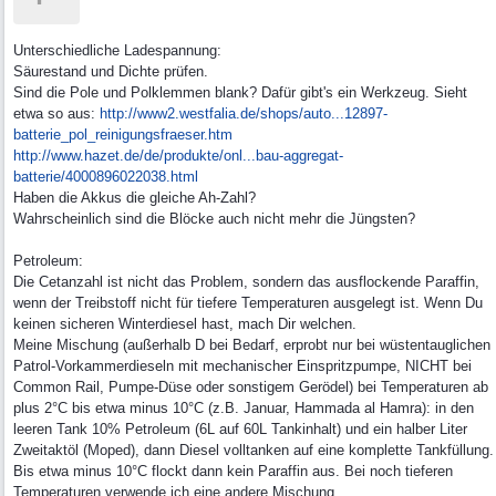
Unterschiedliche Ladespannung:
Säurestand und Dichte prüfen.
Sind die Pole und Polklemmen blank? Dafür gibt's ein Werkzeug. Sieht
etwa so aus:
http://www2.westfalia.de/shops/auto...
12897-
batterie_pol_reinigungsfraeser.htm
http://www.hazet.de/de/produkte/onl...
bau-aggregat-
batterie/4000896022038.html
Haben die Akkus die gleiche Ah-Zahl?
Wahrscheinlich sind die Blöcke auch nicht mehr die Jüngsten?
Petroleum:
Die Cetanzahl ist nicht das Problem, sondern das ausflockende Paraffin,
wenn der Treibstoff nicht für tiefere Temperaturen ausgelegt ist. Wenn Du
keinen sicheren Winterdiesel hast, mach Dir welchen.
Meine Mischung (außerhalb D bei Bedarf, erprobt nur bei wüstentauglichen
Patrol-Vorkammerdieseln mit mechanischer Einspritzpumpe, NICHT bei
Common Rail, Pumpe-Düse oder sonstigem Gerödel) bei Temperaturen ab
plus 2°C bis etwa minus 10°C (z.B. Januar, Hammada al Hamra): in den
leeren Tank 10% Petroleum (6L auf 60L Tankinhalt) und ein halber Liter
Zweitaktöl (Moped), dann Diesel volltanken auf eine komplette Tankfüllung.
Bis etwa minus 10°C flockt dann kein Paraffin aus. Bei noch tieferen
Temperaturen verwende ich eine andere Mischung.