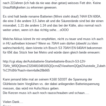
nach 22Jahren (ich hab da nie was dran getan) weisses Fett drin. Keine
Unauffälligkeiten zu erkennen gewesen.
Es sind halt beide noname Batterien (Winni steht drauf) 74AH EN 600A,
die eine 3 die andere 3,5 Jahre alt und die Säurestände sind bei der einen
miserabel, 1.21 die andere 1.24 und das bei der Kälte, also normal noch
weiter unten, wenn ich das richtig sehe....oOOO
Welche Akkus könnt ihr mir empfehlen, nicht zu teuer und muss ich auch
in HU auftreiben können? Wenn es 70AH sein dürfen (obwohl zu klein
wahrscheinlich), dann könnte ich Bosch S3 70AH EN 640AH bekommen
für 65€ das Stück hier bei Metro und würde dann gleich beide erneuern:
http://cgi.ebay.de/Autobatterie-Starterbatterie-Bosch-S3-12V-
70Ah_W0QQitemZ320481048165QQcmdZViewItemQQptZAutoteile_Zubeh
%C3%B6r?hash=item4a9e28b665
Kann jemand bitte mal an seinem K160 SD33T die Spannung der
Glühleiste beim Vorglühen vs. der dabei anliegenden Batteriespannung
messen, das würd mir Aufschluss geben.
Die Kerzen muss ich auch noch rausschrauben und schaun.....
Vielen Dank....