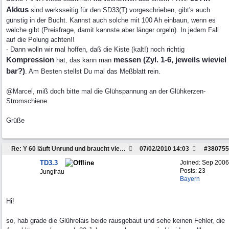
Akkus
sind werksseitig für den SD33(T) vorgeschrieben, gibt's auch
günstig in der Bucht. Kannst auch solche mit 100 Ah einbaun, wenn es
welche gibt (Preisfrage, damit kannste aber länger orgeln). In jedem Fall
auf die Polung achten!!
- Dann wolln wir mal hoffen, daß die Kiste (kalt!) noch richtig
Kompression
messen (Zyl. 1-6, jeweils wieviel
hat, das kann man
bar?)
. Am Besten stellst Du mal das Meßblatt rein.
@Marcel, miß doch bitte mal die Glühspannung an der Glühkerzen-
Stromschiene.
Grüße
Re: Y 60 läuft Unrund und braucht viel Sprit
07/02/2010
14:03
#
380755
TD3.3
Joined:
Sep 2006
Posts: 23
Jungfrau
Bayern
Hi!
so, hab grade die Glührelais beide rausgebaut und sehe keinen Fehler, die