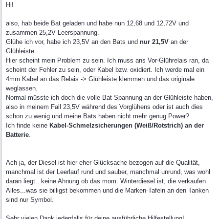
Hi!
also, hab beide Bat geladen und habe nun 12,68 und 12,72V und
zusammen 25,2V Leerspannung.
Glühe ich vor, habe ich 23,5V an den Bats und
nur 21,5V
an der
Glühleiste.
Hier scheint mein Problem zu sein. Ich muss ans Vor-Glührelais ran, da
scheint der Fehler zu sein, oder Kabel bzw. oxidiert. Ich werde mal ein
4mm Kabel an das Relais -> Glühleiste klemmen und das originale
weglassen.
Normal müsste ich doch die volle Bat-Spannung an der Glühleiste haben,
also in meinem Fall 23,5V während des Vorglühens oder ist auch dies
schon zu wenig und meine Bats haben nicht mehr genug Power?
Ich finde keine
Kabel-Schmelzsicherungen (Weiß/Rotstrich) an der
Batterie
.
Ach ja, der Diesel ist hier eher Glücksache bezogen auf die Qualität,
manchmal ist der Leerlauf rund und sauber, manchmal unrund, was wohl
daran liegt...keine Ahnung ob das mom. Winterdiesel ist, die verkaufen
Alles...was sie billigst bekommen und die Marken-Tafeln an den Tanken
sind nur Symbol.
Sehr vielen Dank jedenfalls für deine ausführliche Hilfestellung!