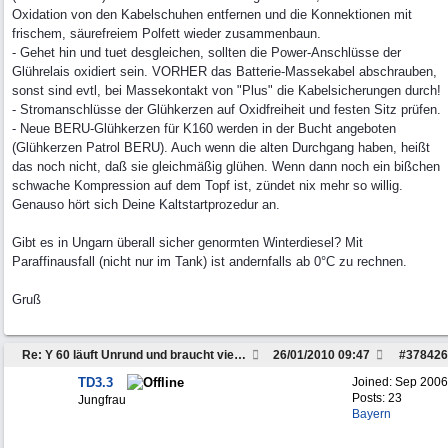
Oxidation von den Kabelschuhen entfernen und die Konnektionen mit
frischem, säurefreiem Polfett wieder zusammenbaun.
- Gehet hin und tuet desgleichen, sollten die Power-Anschlüsse der
Glührelais oxidiert sein. VORHER das Batterie-Massekabel abschrauben,
sonst sind evtl, bei Massekontakt von "Plus" die Kabelsicherungen durch!
- Stromanschlüsse der Glühkerzen auf Oxidfreiheit und festen Sitz prüfen.
- Neue BERU-Glühkerzen für K160 werden in der Bucht angeboten
(Glühkerzen Patrol BERU). Auch wenn die alten Durchgang haben, heißt
das noch nicht, daß sie gleichmäßig glühen. Wenn dann noch ein bißchen
schwache Kompression auf dem Topf ist, zündet nix mehr so willig.
Genauso hört sich Deine Kaltstartprozedur an.
Gibt es in Ungarn überall sicher genormten Winterdiesel? Mit
Paraffinausfall (nicht nur im Tank) ist andernfalls ab 0°C zu rechnen.
Gruß
Re: Y 60 läuft Unrund und braucht viel Sprit
26/01/2010
09:47
#
378426
TD3.3
Joined:
Sep 2006
Posts: 23
Jungfrau
Bayern