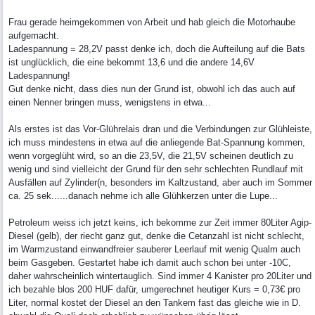
Frau gerade heimgekommen von Arbeit und hab gleich die Motorhaube
aufgemacht.
Ladespannung = 28,2V passt denke ich, doch die Aufteilung auf die Bats
ist unglücklich, die eine bekommt 13,6 und die andere 14,6V
Ladespannung!
Gut denke nicht, dass dies nun der Grund ist, obwohl ich das auch auf
einen Nenner bringen muss, wenigstens in etwa...
Als erstes ist das Vor-Glührelais dran und die Verbindungen zur Glühleiste,
ich muss mindestens in etwa auf die anliegende Bat-Spannung kommen,
wenn vorgeglüht wird, so an die 23,5V, die 21,5V scheinen deutlich zu
wenig und sind vielleicht der Grund für den sehr schlechten Rundlauf mit
Ausfällen auf Zylinder(n, besonders im Kaltzustand, aber auch im Sommer
ca. 25 sek......danach nehme ich alle Glühkerzen unter die Lupe...
Petroleum weiss ich jetzt keins, ich bekomme zur Zeit immer 80Liter Agip-
Diesel (gelb), der riecht ganz gut, denke die Cetanzahl ist nicht schlecht,
im Warmzustand einwandfreier sauberer Leerlauf mit wenig Qualm auch
beim Gasgeben. Gestartet habe ich damit auch schon bei unter -10C,
daher wahrscheinlich wintertauglich. Sind immer 4 Kanister pro 20Liter und
ich bezahle blos 200 HUF dafür, umgerechnet heutiger Kurs = 0,73€ pro
Liter, normal kostet der Diesel an den Tankem fast das gleiche wie in D.