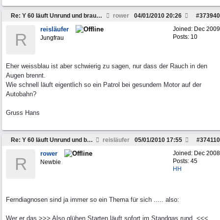
Re: Y 60 läuft Unrund und braucht viel Sprit
rower
04/01/2010
20:26
#
373940
reisläufer
Joined:
Dec 2009
R
Posts: 10
Jungfrau
Eher weissblau ist aber schwierig zu sagen, nur dass der Rauch in den
Augen brennt.
Wie schnell läuft eigentlich so ein Patrol bei gesundem Motor auf der
Autobahn?
Gruss Hans
Re: Y 60 läuft Unrund und braucht viel Sprit
reisläufer
05/01/2010
17:55
#
374110
rower
Joined:
Dec 2008
R
Posts: 45
Newbie
HH
Ferndiagnosen sind ja immer so ein Thema für sich ..... also:
Wer er das >>> Also glühen Starten läuft sofort im Standgas rund. <<<