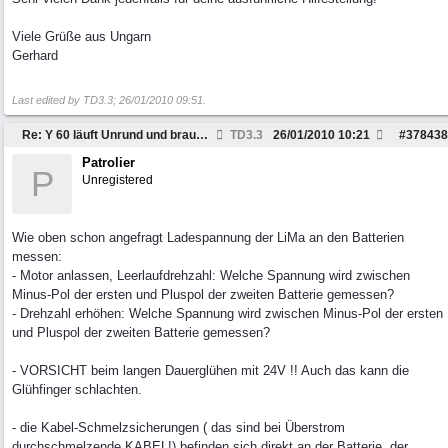
Viele Grüße aus Ungarn
Gerhard
Last edited by TD3.3;
26/01/2010
09:51
.
Re: Y 60 läuft Unrund und braucht viel Sprit
TD3.3
26/01/2010
10:21
#
378438
Patrolier
P
Unregistered
Wie oben schon angefragt Ladespannung der LiMa an den Batterien
messen:
- Motor anlassen, Leerlaufdrehzahl: Welche Spannung wird zwischen
Minus-Pol der ersten und Pluspol der zweiten Batterie gemessen?
- Drehzahl erhöhen: Welche Spannung wird zwischen Minus-Pol der ersten
und Pluspol der zweiten Batterie gemessen?
- VORSICHT beim langen Dauerglühen mit 24V !! Auch das kann die
Glühfinger schlachten.
- die Kabel-Schmelzsicherungen ( das sind bei Überstrom
durchschmelzende KABEL!) befinden sich direkt an der Batterie, der