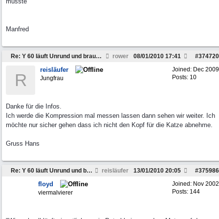
musste
Manfred
Re: Y 60 läuft Unrund und braucht viel Sprit
rower
08/01/2010
17:41
#
374720
reisläufer
Joined:
Dec 2009
R
Posts: 10
Jungfrau
Danke für die Infos.
Ich werde die Kompression mal messen lassen dann sehen wir weiter. Ich
möchte nur sicher gehen dass ich nicht den Kopf für die Katze abnehme.
Gruss Hans
Re: Y 60 läuft Unrund und braucht viel Sprit
reisläufer
13/01/2010
20:05
#
375986
floyd
Joined:
Nov 2002
Posts: 144
viermalvierer