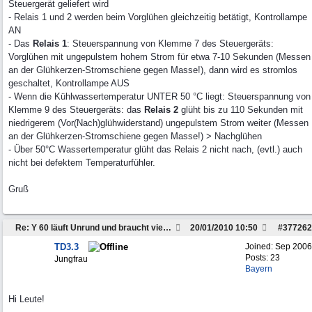
Steuergerät geliefert wird
- Relais 1 und 2 werden beim Vorglühen gleichzeitig betätigt, Kontrollampe
AN
- Das
Relais 1
: Steuerspannung von Klemme 7 des Steuergeräts:
Vorglühen mit ungepulstem hohem Strom für etwa 7-10 Sekunden (Messen
an der Glühkerzen-Stromschiene gegen Masse!), dann wird es stromlos
geschaltet, Kontrollampe AUS
- Wenn die Kühlwassertemperatur UNTER 50 °C liegt: Steuerspannung von
Klemme 9 des Steuergeräts: das
Relais 2
glüht bis zu 110 Sekunden mit
niedrigerem (Vor(Nach)glühwiderstand) ungepulstem Strom weiter (Messen
an der Glühkerzen-Stromschiene gegen Masse!) > Nachglühen
- Über 50°C Wassertemperatur glüht das Relais 2 nicht nach, (evtl.) auch
nicht bei defektem Temperaturfühler.
Gruß
Re: Y 60 läuft Unrund und braucht viel Sprit
20/01/2010
10:50
#
377262
TD3.3
Joined:
Sep 2006
Posts: 23
Jungfrau
Bayern
Hi Leute!