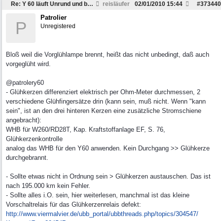
Re: Y 60 läuft Unrund und braucht viel Sprit
reisläufer
02/01/2010
15:44
#
373440
Patrolier
P
Unregistered
Bloß weil die Vorglühlampe brennt, heißt das nicht unbedingt, daß auch
vorgeglüht wird.
@patrolery60
- Glühkerzen differenziert elektrisch per Ohm-Meter durchmessen, 2
verschiedene Glühfingersätze drin (kann sein, muß nicht. Wenn "kann
sein", ist an den drei hinteren Kerzen eine zusätzliche Stromschiene
angebracht):
WHB für W260/RD28T, Kap. Kraftstoffanlage EF, S. 76,
Glühkerzenkontrolle
analog das WHB für den Y60 anwenden. Kein Durchgang >> Glühkerze
durchgebrannt.
- Sollte etwas nicht in Ordnung sein > Glühkerzen austauschen. Das ist
nach 195.000 km kein Fehler.
- Sollte alles i.O. sein, hier weiterlesen, manchmal ist das kleine
Vorschaltrelais für das Glühkerzenrelais defekt:
http:/
/
www.viermalvier.de/
ubb_portal/
ubbthreads.php/
topics/
304547/