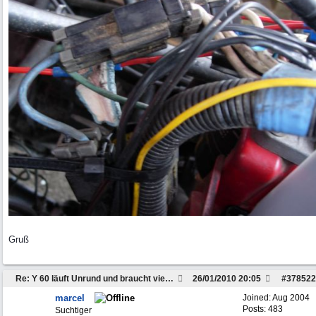
Gruß
Re: Y 60 läuft Unrund und braucht viel Sprit
26/01/2010
20:05
#
378522
marcel
Joined:
Aug 2004
Posts: 483
Suchtiger