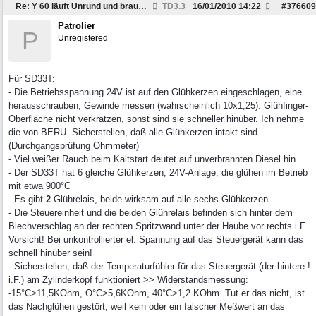
Re: Y 60 läuft Unrund und braucht viel Sprit
TD3.3
16/01/2010
14:22
#
376609
Patrolier
P
Unregistered
Für SD33T:
- Die Betriebsspannung 24V ist auf den Glühkerzen eingeschlagen, eine
herausschrauben, Gewinde messen (wahrscheinlich 10x1,25). Glühfinger-
Oberfläche nicht verkratzen, sonst sind sie schneller hinüber. Ich nehme
die von BERU. Sicherstellen, daß alle Glühkerzen intakt sind
(Durchgangsprüfung Ohmmeter)
- Viel weißer Rauch beim Kaltstart deutet auf unverbrannten Diesel hin
- Der SD33T hat 6 gleiche Glühkerzen, 24V-Anlage, die glühen im Betrieb
mit etwa 900°C
- Es gibt
2
Glührelais, beide wirksam auf alle sechs Glühkerzen
- Die Steuereinheit und die beiden Glührelais befinden sich hinter dem
Blechverschlag an der rechten Spritzwand unter der Haube vor rechts i.F.
Vorsicht! Bei unkontrollierter el. Spannung auf das Steuergerät kann das
schnell hinüber sein!
- Sicherstellen, daß der Temperaturfühler für das Steuergerät (der hintere !
i.F.) am Zylinderkopf funktioniert >> Widerstandsmessung:
-15°C>11,5KOhm, O°C>5,6KOhm, 40°C>1,2 KOhm. Tut er das nicht, ist
das Nachglühen gestört, weil kein oder ein falscher Meßwert an das