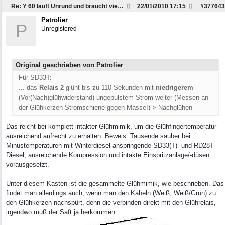
Re: Y 60 läuft Unrund und braucht viel Sprit
22/01/2010
17:15
#
377643
Patrolier
P
Unregistered
Original geschrieben von Patrolier
Für SD33T:
... das
Relais 2
glüht bis zu 110 Sekunden mit
niedrigerem
(Vor(Nach)glühwiderstand) ungepulstem Strom weiter (Messen an
der Glühkerzen-Stromschiene gegen Masse!) > Nachglühen
Das reicht bei komplett intakter Glühmimik, um die Glühfingertemperatur
ausreichend aufrecht zu erhalten. Beweis: Tausende sauber bei
Minustemperaturen mit Winterdiesel anspringende SD33(T)- und RD28T-
Diesel, ausreichende Kompression und intakte Einspritzanlage/-düsen
vorausgesetzt.
Unter diesem Kasten ist die gesammelte Glühmimik, wie beschrieben. Das
findet man allerdings auch, wenn man den Kabeln (Weiß, Weiß/Grün) zu
den Glühkerzen nachspürt, denn die verbinden direkt mit den Glührelais,
irgendwo muß der Saft ja herkommen.