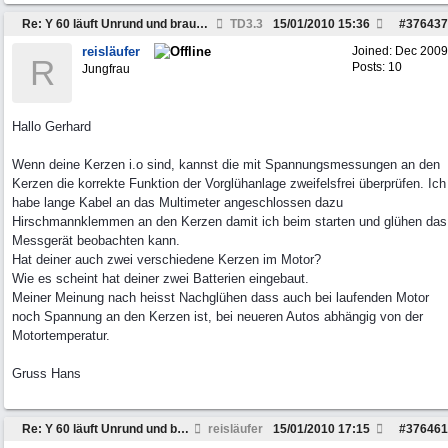
Re: Y 60 läuft Unrund und braucht viel Sprit
TD3.3
15/01/2010
15:36
#
376437
reisläufer
Joined:
Dec 2009
R
Posts: 10
Jungfrau
Hallo Gerhard
Wenn deine Kerzen i.o sind, kannst die mit Spannungsmessungen an den
Kerzen die korrekte Funktion der Vorglühanlage zweifelsfrei überprüfen. Ich
habe lange Kabel an das Multimeter angeschlossen dazu
Hirschmannklemmen an den Kerzen damit ich beim starten und glühen das
Messgerät beobachten kann.
Hat deiner auch zwei verschiedene Kerzen im Motor?
Wie es scheint hat deiner zwei Batterien eingebaut.
Meiner Meinung nach heisst Nachglühen dass auch bei laufenden Motor
noch Spannung an den Kerzen ist, bei neueren Autos abhängig von der
Motortemperatur.
Gruss Hans
Re: Y 60 läuft Unrund und braucht viel Sprit
reisläufer
15/01/2010
17:15
#
376461