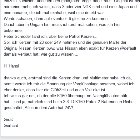
einzeln. Vielleicht finde ich den (halb)toten Vogel dabei raus. Original ist bei
mir keine mehr, ich weiss, dass 3 oder vier NGK sind und eine Japan und
eine noname, die ich mal reinhabe, weil eine defekt war.
Werde schauen, dann auf eventuell 6 gleiche zu kommen.
Da ich aber in Ungarn bin, muss ich erst mal sehen, was ich hier
bekomme.
Peter Schröder fand ich, aber keine Patrol Kerzen...
Soll ich Kerzen mit 23 oder 24V nehmen und die genauen Maße der
Original Nissan Kerzen bww. was Nissan eben exakt für Kerzen @default
damals verbaut hat, wär gut zu wissen....
Hi Hans!
thanks auch, erstmal sind die Kerzen dran und Multimeter habe ich da,
somit werde ich mir die Spannung der Vorglühanlage ansehen, wobei ich
eher denke, dass hier die GlühZeit und auch Volt oke ist.
Ich weiss gar net, ob der olle K160 überhaupt ne Nachglühautomatik
hat....und ja, natürlich sind beim 3.3TD K160 Patrol 2 Batterien in Reihe
geschaltet, Alles in dem Auto hat 24V!
Gruß
Gerhard