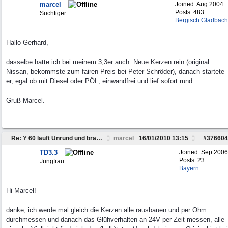
marcel
Joined:
Aug 2004
Posts: 483
Suchtiger
Bergisch Gladbach
Hallo Gerhard,
dasselbe hatte ich bei meinem 3,3er auch. Neue Kerzen rein (original
Nissan, bekommste zum fairen Preis bei Peter Schröder), danach startete
er, egal ob mit Diesel oder PÖL, einwandfrei und lief sofort rund.
Gruß Marcel.
Re: Y 60 läuft Unrund und braucht viel Sprit
marcel
16/01/2010
13:15
#
376604
TD3.3
Joined:
Sep 2006
Posts: 23
Jungfrau
Bayern
Hi Marcel!
danke, ich werde mal gleich die Kerzen alle rausbauen und per Ohm
durchmessen und danach das Glühverhalten an 24V per Zeit messen, alle