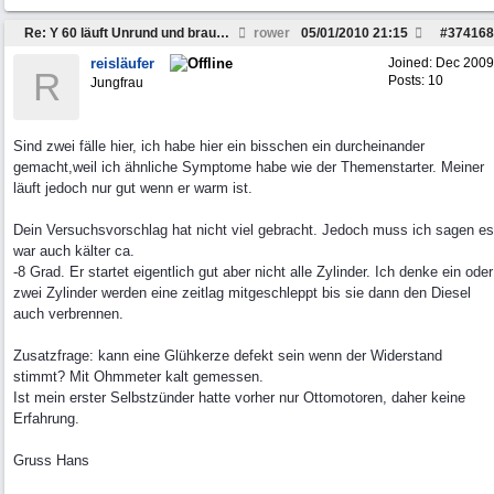
Re: Y 60 läuft Unrund und braucht viel Sprit
rower
05/01/2010
21:15
#
374168
reisläufer
Joined:
Dec 2009
R
Posts: 10
Jungfrau
Sind zwei fälle hier, ich habe hier ein bisschen ein durcheinander
gemacht,weil ich ähnliche Symptome habe wie der Themenstarter. Meiner
läuft jedoch nur gut wenn er warm ist.
Dein Versuchsvorschlag hat nicht viel gebracht. Jedoch muss ich sagen es
war auch kälter ca.
-8 Grad. Er startet eigentlich gut aber nicht alle Zylinder. Ich denke ein oder
zwei Zylinder werden eine zeitlag mitgeschleppt bis sie dann den Diesel
auch verbrennen.
Zusatzfrage: kann eine Glühkerze defekt sein wenn der Widerstand
stimmt? Mit Ohmmeter kalt gemessen.
Ist mein erster Selbstzünder hatte vorher nur Ottomotoren, daher keine
Erfahrung.
Gruss Hans