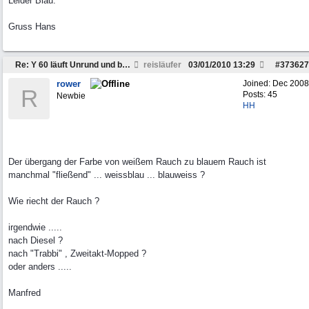
Leider Blau.
Gruss Hans
Re: Y 60 läuft Unrund und braucht viel Sprit
reisläufer
03/01/2010
13:29
#
373627
rower
Joined:
Dec 2008
R
Posts: 45
Newbie
HH
Der übergang der Farbe von weißem Rauch zu blauem Rauch ist
manchmal "fließend" ... weissblau ... blauweiss ?
Wie riecht der Rauch ?
irgendwie .....
nach Diesel ?
nach "Trabbi" , Zweitakt-Mopped ?
oder anders .....
Manfred