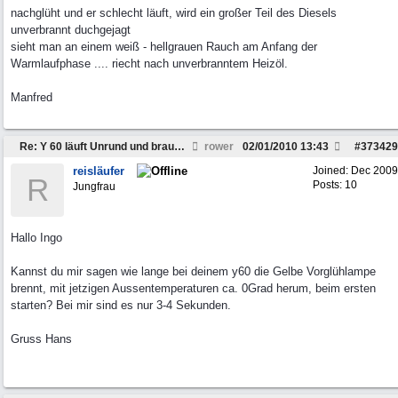
nachglüht und er schlecht läuft, wird ein großer Teil des Diesels
unverbrannt duchgejagt
sieht man an einem weiß - hellgrauen Rauch am Anfang der
Warmlaufphase .... riecht nach unverbranntem Heizöl.
Manfred
Re: Y 60 läuft Unrund und braucht viel Sprit
rower
02/01/2010
13:43
#
373429
reisläufer
Joined:
Dec 2009
R
Posts: 10
Jungfrau
Hallo Ingo
Kannst du mir sagen wie lange bei deinem y60 die Gelbe Vorglühlampe
brennt, mit jetzigen Aussentemperaturen ca. 0Grad herum, beim ersten
starten? Bei mir sind es nur 3-4 Sekunden.
Gruss Hans