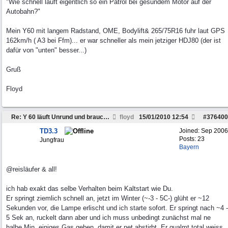
"Wie schnell läuft eigentlich so ein Patrol bei gesundem Motor auf der
Autobahn?"
Mein Y60 mit langem Radstand, OME, Bodylift& 265/75R16 fuhr laut GPS
162km/h ( A3 bei Ffm)... er war schneller als mein jetziger HDJ80 (der ist
dafür von "unten" besser...)
Gruß
Floyd
Re: Y 60 läuft Unrund und braucht viel Sprit
floyd
15/01/2010
12:54
#
376400
TD3.3
Joined:
Sep 2006
Posts: 23
Jungfrau
Bayern
@reisläufer & all!
ich hab exakt das selbe Verhalten beim Kaltstart wie Du.
Er springt ziemlich schnell an, jetzt im Winter (~-3 - 5C-) glüht er ~12
Sekunden vor, die Lampe erlischt und ich starte sofort. Er springt nach ~4 -
5 Sek an, ruckelt dann aber und ich muss unbedingt zunächst mal ne
halbe Min. einiges Gas geben, damit er net abstirbt. Er qualmt total weiss