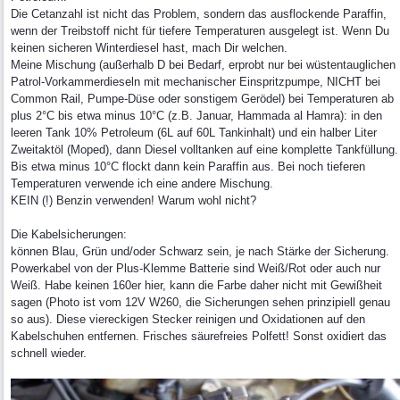
Die Cetanzahl ist nicht das Problem, sondern das ausflockende Paraffin,
wenn der Treibstoff nicht für tiefere Temperaturen ausgelegt ist. Wenn Du
keinen sicheren Winterdiesel hast, mach Dir welchen.
Meine Mischung (außerhalb D bei Bedarf, erprobt nur bei wüstentauglichen
Patrol-Vorkammerdieseln mit mechanischer Einspritzpumpe, NICHT bei
Common Rail, Pumpe-Düse oder sonstigem Gerödel) bei Temperaturen ab
plus 2°C bis etwa minus 10°C (z.B. Januar, Hammada al Hamra): in den
leeren Tank 10% Petroleum (6L auf 60L Tankinhalt) und ein halber Liter
Zweitaktöl (Moped), dann Diesel volltanken auf eine komplette Tankfüllung.
Bis etwa minus 10°C flockt dann kein Paraffin aus. Bei noch tieferen
Temperaturen verwende ich eine andere Mischung.
KEIN (!) Benzin verwenden! Warum wohl nicht?
Die Kabelsicherungen:
können Blau, Grün und/oder Schwarz sein, je nach Stärke der Sicherung.
Powerkabel von der Plus-Klemme Batterie sind Weiß/Rot oder auch nur
Weiß. Habe keinen 160er hier, kann die Farbe daher nicht mit Gewißheit
sagen (Photo ist vom 12V W260, die Sicherungen sehen prinzipiell genau
so aus). Diese viereckigen Stecker reinigen und Oxidationen auf den
Kabelschuhen entfernen. Frisches säurefreies Polfett! Sonst oxidiert das
schnell wieder.