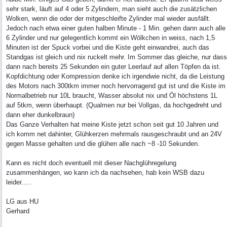
sehr stark, läuft auf 4 oder 5 Zylindern, man sieht auch die zusätzlichen
Wolken, wenn die oder der mitgeschleifte Zylinder mal wieder ausfällt.
Jedoch nach etwa einer guten halben Minute - 1 Min. gehen dann auch alle
6 Zylinder und nur gelegentlich kommt ein Wölkchen in weiss, nach 1,5
Minuten ist der Spuck vorbei und die Kiste geht einwandrei, auch das
Standgas ist gleich und nix ruckelt mehr. Im Sommer das gleiche, nur dass
dann nach bereits 25 Sekunden ein guter Leerlauf auf allen Töpfen da ist.
Kopfdichtung oder Kompression denke ich irgendwie nicht, da die Leistung
des Motors nach 300tkm immer noch hervorragend gut ist und die Kiste im
Normalbetrieb nur 10L braucht, Wasser absolut nix und Öl höchstens 1L
auf 5tkm, wenn überhaupt. (Qualmen nur bei Vollgas, da hochgedreht und
dann eher dunkelbraun)
Das Ganze Verhalten hat meine Kiste jetzt schon seit gut 10 Jahren und
ich komm net dahinter, Glühkerzen mehrmals rausgeschraubt und an 24V
gegen Masse gehalten und die glühen alle nach ~8 -10 Sekunden.
Kann es nicht doch eventuell mit dieser Nachglühregelung
zusammenhängen, wo kann ich da nachsehen, hab kein WSB dazu
leider.....
LG aus HU
Gerhard