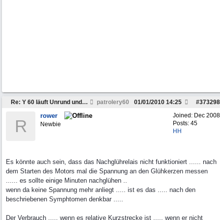
Re: Y 60 läuft Unrund und braucht viel Sprit
patrolery60
01/01/2010
14:25
#
373298
rower
Joined:
Dec 2008
R
Posts: 45
Newbie
HH
Es könnte auch sein, dass das Nachglührelais nicht funktioniert ...... nach
dem Starten des Motors mal die Spannung an den Glühkerzen messen
...... es sollte einige Minuten nachglühen ..
wenn da keine Spannung mehr anliegt ..... ist es das ..... nach den
beschriebenen Symphtomen denkbar .....
Der Verbrauch ..... wenn es relative Kurzstrecke ist ..... wenn er nicht