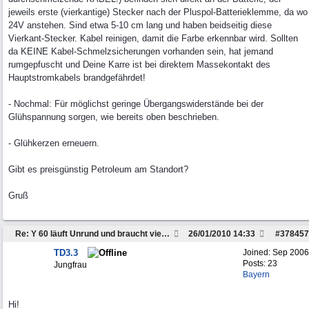
jeweils erste (vierkantige) Stecker nach der Pluspol-Batterieklemme, da wo
24V anstehen. Sind etwa 5-10 cm lang und haben beidseitig diese
Vierkant-Stecker. Kabel reinigen, damit die Farbe erkennbar wird. Sollten
da KEINE Kabel-Schmelzsicherungen vorhanden sein, hat jemand
rumgepfuscht und Deine Karre ist bei direktem Massekontakt des
Hauptstromkabels brandgefährdet!
- Nochmal: Für möglichst geringe Übergangswiderstände bei der
Glühspannung sorgen, wie bereits oben beschrieben.
- Glühkerzen erneuern.
Gibt es preisgünstig Petroleum am Standort?
Gruß
Re: Y 60 läuft Unrund und braucht viel Sprit
26/01/2010
14:33
#
378457
TD3.3
Joined:
Sep 2006
Posts: 23
Jungfrau
Bayern
Hi!