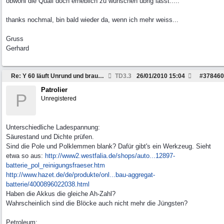
obwohl die Quali doch erheblich zu wünschen übrig lässt.....
thanks nochmal, bin bald wieder da, wenn ich mehr weiss...
Gruss
Gerhard
Re: Y 60 läuft Unrund und braucht viel Sprit
TD3.3
26/01/2010
15:04
#
378460
Patrolier
P
Unregistered
Unterschiedliche Ladespannung:
Säurestand und Dichte prüfen.
Sind die Pole und Polklemmen blank? Dafür gibt's ein Werkzeug. Sieht
etwa so aus:
http://www2.westfalia.de/shops/auto...
12897-
batterie_pol_reinigungsfraeser.htm
http://www.hazet.de/de/produkte/onl...
bau-aggregat-
batterie/4000896022038.html
Haben die Akkus die gleiche Ah-Zahl?
Wahrscheinlich sind die Blöcke auch nicht mehr die Jüngsten?
Petroleum: