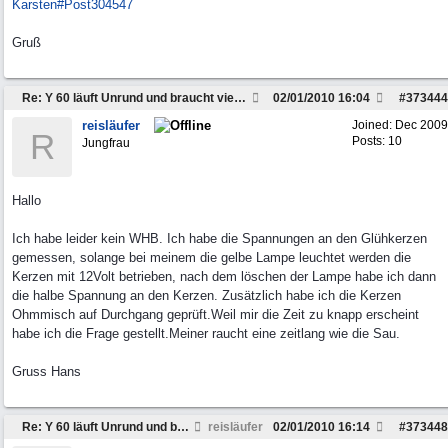
Karsten#Post304547
Gruß
Re: Y 60 läuft Unrund und braucht viel Sprit
02/01/2010
16:04
#
373444
reisläufer
Joined:
Dec 2009
R
Posts: 10
Jungfrau
Hallo
Ich habe leider kein WHB. Ich habe die Spannungen an den Glühkerzen
gemessen, solange bei meinem die gelbe Lampe leuchtet werden die
Kerzen mit 12Volt betrieben, nach dem löschen der Lampe habe ich dann
die halbe Spannung an den Kerzen. Zusätzlich habe ich die Kerzen
Ohmmisch auf Durchgang geprüft.Weil mir die Zeit zu knapp erscheint
habe ich die Frage gestellt.Meiner raucht eine zeitlang wie die Sau.
Gruss Hans
Re: Y 60 läuft Unrund und braucht viel Sprit
reisläufer
02/01/2010
16:14
#
373448