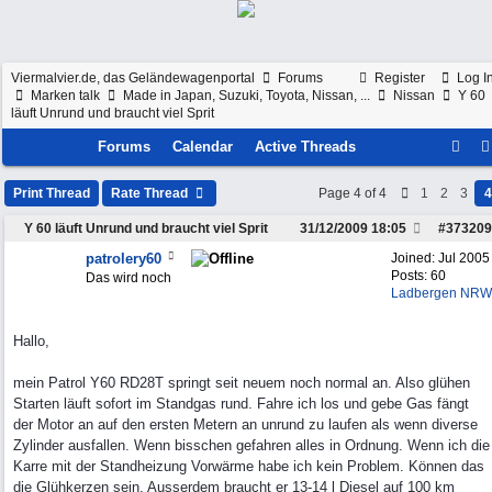
Viermalvier.de, das Geländewagenportal
Forums
Register
Log I
Marken talk
Made in Japan, Suzuki, Toyota, Nissan, ...
Nissan
Y 60
läuft Unrund und braucht viel Sprit
Forums
Calendar
Active Threads
Print Thread
Rate Thread
Page 4 of 4
1
2
3
4
Y 60 läuft Unrund und braucht viel Sprit
31/12/2009
18:05
#
373209
patrolery60
Joined:
Jul 2005
Posts: 60
Das wird noch
Ladbergen NRW
Hallo,
mein Patrol Y60 RD28T springt seit neuem noch normal an. Also glühen
Starten läuft sofort im Standgas rund. Fahre ich los und gebe Gas fängt
der Motor an auf den ersten Metern an unrund zu laufen als wenn diverse
Zylinder ausfallen. Wenn bisschen gefahren alles in Ordnung. Wenn ich die
Karre mit der Standheizung Vorwärme habe ich kein Problem. Können das
die Glühkerzen sein. Ausserdem braucht er 13-14 l Diesel auf 100 km