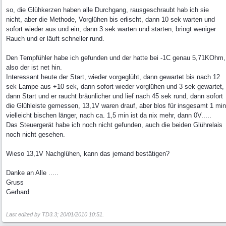
so, die Glühkerzen haben alle Durchgang, rausgeschraubt hab ich sie
nicht, aber die Methode, Vorglühen bis erlischt, dann 10 sek warten und
sofort wieder aus und ein, dann 3 sek warten und starten, bringt weniger
Rauch und er läuft schneller rund.
Den Tempfühler habe ich gefunden und der hatte bei -1C genau 5,71KOhm,
also der ist net hin.
Interessant heute der Start, wieder vorgeglüht, dann gewartet bis nach 12
sek Lampe aus +10 sek, dann sofort wieder vorglühen und 3 sek gewartet,
dann Start und er raucht bräunlicher und lief nach 45 sek rund, dann sofort
die Glühleiste gemessen, 13,1V waren drauf, aber blos für insgesamt 1 min
vielleicht bischen länger, nach ca. 1,5 min ist da nix mehr, dann 0V.....
Das Steuergerät habe ich noch nicht gefunden, auch die beiden Glührelais
noch nicht gesehen.
Wieso 13,1V Nachglühen, kann das jemand bestätigen?
Danke an Alle .....
Gruss
Gerhard
Last edited by TD3.3;
20/01/2010
10:51
.