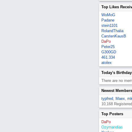
Top Likes Recei
WoMoG
Padane
stein1101
RolandThalia
CarstenKausB
DaPo
Peter25
G300GD
461.334
atolex
Today's Birthday
There are no memb
Newest Member
typfred
,
Maex
,
mk
10,168 Registere
Top Posters
DaPo
Ozymandias