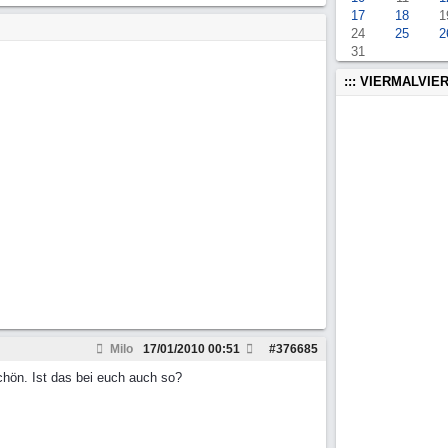
17
18
1
24
25
2
31
::: VIERMALVIER
Milo
17/01/2010
00:51
#
376685
chön. Ist das bei euch auch so?