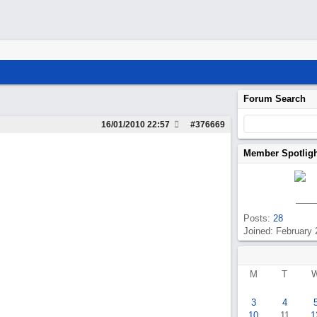
Forum Search
16/01/2010
22:57
#
376669
Member Spotlig
Posts:
28
Joined: February
M
T
3
4
10
11
1