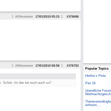
AENeumann
17/01/2010
05:15
#
376686
AENeumann
17/01/2010
08:58
#
376702
Popular Topics
Hertha`s Pinte
s. Schön. Ist das bei euch auch so?
Pier 18
Unendliche Forum
Weihnachtsgesch
Theneverendingfai
ierforum....