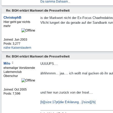
Da samma Dahaam...
Re: BGH erklärt Markwort die Pressefreiheit
ChristophB
is der Markwort nicht der Ex-Focus Chaefredakte
Hier geht gar nichts
Vllcht lungert der da gerade auf der Sandbank rum
mehr
Joined:
Jun 2003
Posts: 3,277
nähe Kaiserslautern
Re: BGH erklärt Markwort die Pressefreiheit
Milo
UUUUPS....
ehemalige Vorsitzende
Laternenclub
ähhhmmm... jaa.... ich wollt mal gucken ob ihr au
Oberschur
Joined:
Oct 2005
und hier nun zurück von der Insel....
Posts: 7,596
[b][size:17pt]die Erklärung...[/
size][/
b]