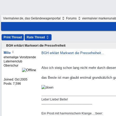
Viermalvier.de, das Geländewagenportal
Forums
viermalvier markenunab
Print Thread
Rate Thread
BGH erklärt Markwort die Pressefreiheit
Milo
BGH erklärt Markwort die Pressefreiheit...
ehemalige Vorsitzende
Laternenclub
Oberschur
Also ich steig schon lang nicht mehr durch diese
das Beste ist man glaubt erstmal grundsätzlich g
Joined:
Oct 2005
Posts: 7,596
Lebe! Liebe! Belle!
—----------------------------------------------
Ein Prost mit harmonischem Klange....:beer: