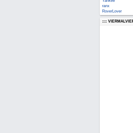
Yankee
ranx
RoverLover
:::: VIERMALVI