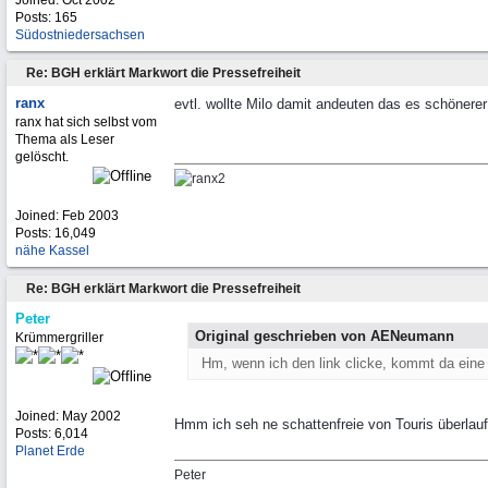
Joined:
Oct 2002
Posts: 165
Südostniedersachsen
Re: BGH erklärt Markwort die Pressefreiheit
ranx
evtl. wollte Milo damit andeuten das es schönerer
ranx hat sich selbst vom
Thema als Leser
gelöscht.
Joined:
Feb 2003
Posts: 16,049
nähe Kassel
Re: BGH erklärt Markwort die Pressefreiheit
Peter
Original geschrieben von AENeumann
Krümmergriller
Hm, wenn ich den link clicke, kommt da eine
Joined:
May 2002
Hmm ich seh ne schattenfreie von Touris überlau
Posts: 6,014
Planet Erde
Peter