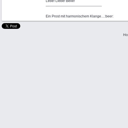
Lebe! Liebe! Belle!
—----------------------------------------------
Ein Prost mit harmonischem Klange....:beer:
Ho