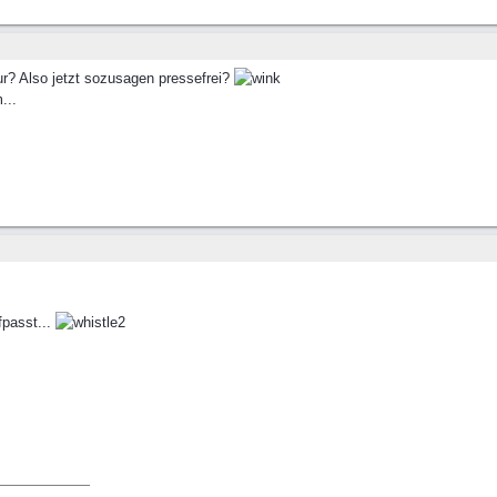
ur? Also jetzt sozusagen pressefrei?
...
fpasst...