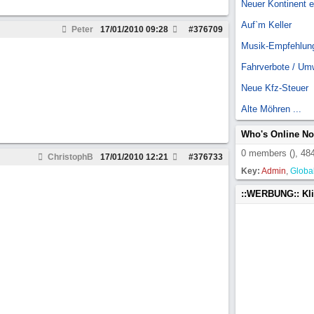
Neuer Kontinent 
Auf`m Keller
Peter
17/01/2010
09:28
#
376709
Musik-Empfehlun
Fahrverbote / Um
Neue Kfz-Steuer
Alte Möhren ...
Who's Online N
0 members (), 484
ChristophB
17/01/2010
12:21
#
376733
Key:
Admin
,
Globa
::WERBUNG:: Kl