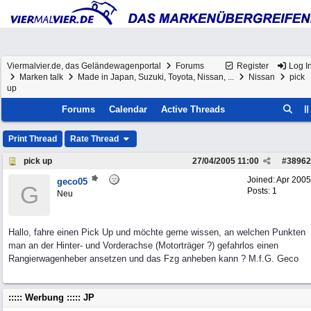
Viermalvier.de, das Geländewagenportal
Forums
Register
Log I
Marken talk
Made in Japan, Suzuki, Toyota, Nissan, ...
Nissan
pick
up
Forums
Calendar
Active Threads
Print Thread
Rate Thread
pick up
27/04/2005
11:00
#
38962
Joined:
Apr 2005
geco05
G
Posts: 1
Neu
Hallo, fahre einen Pick Up und möchte gerne wissen, an welchen Punkten
man an der Hinter- und Vorderachse (Motorträger ?) gefahrlos einen
Rangierwagenheber ansetzen und das Fzg anheben kann ? M.f.G. Geco
::::: Werbung ::::: JP