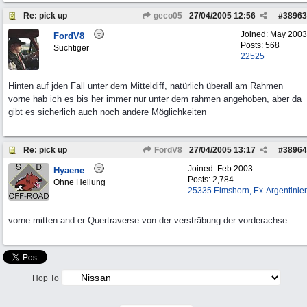
Re: pick up
geco05
27/04/2005
12:56
#
38963
Joined:
May 2003
FordV8
Posts: 568
Suchtiger
22525
Hinten auf jden Fall unter dem Mitteldiff, natürlich überall am Rahmen
vorne hab ich es bis her immer nur unter dem rahmen angehoben, aber da
gibt es sicherlich auch noch andere Möglichkeiten
Re: pick up
FordV8
27/04/2005
13:17
#
38964
Joined:
Feb 2003
Hyaene
Posts: 2,784
Ohne Heilung
25335 Elmshorn, Ex-Argentinier
vorne mitten and er Quertraverse von der versträbung der vorderachse.
Hop To