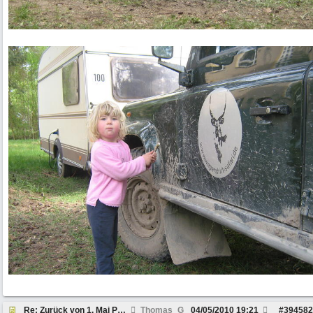
Re: Zurück von 1. Mai Peckfitz
Thomas_G
04/05/2010
19:21
#
394582