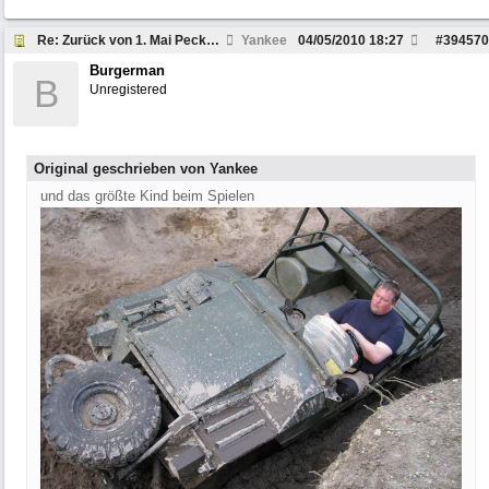
Re: Zurück von 1. Mai Peckfitz
Yankee
04/05/2010
18:27
#
394570
Burgerman
B
Unregistered
Original geschrieben von Yankee
und das größte Kind beim Spielen