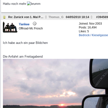
Hattu noch mehr
Re: Zurück von 1. Mai Peckfitz
Thomas_G
04/05/2010
18:14
#
394569
Joined:
Nov 2003
Yankee
Posts: 16,494
Offroad-Mc Frosch
Likes: 5
Bedrock / Kieselgasse
Ich habe auch ein paar Bildchen
Die Anfahrt am Freitagabend