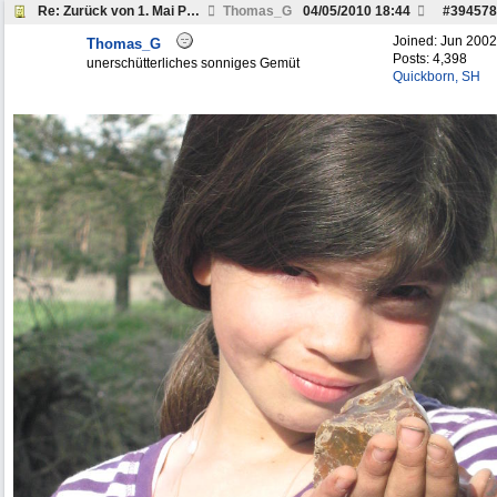
Re: Zurück von 1. Mai Peckfitz
Thomas_G
04/05/2010
18:44
#
394578
Joined:
Jun 2002
Thomas_G
Posts: 4,398
unerschütterliches sonniges Gemüt
Quickborn, SH