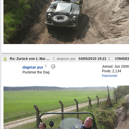
Re: Zurück von 1. Mai Peckfitz
dagmar pur
04/05/2010
19:21
#
394583
Joined:
Jun 2006
dagmar pur
Posts: 2,134
Puckmar the Dag
Hannover