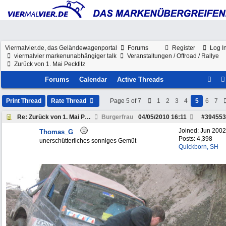
Viermalvier.de, das Geländewagenportal
Forums
Register
Log I
viermalvier markenunabhängiger talk
Veranstaltungen / Offroad / Rallye
Zurück von 1. Mai Peckfitz
Forums
Calendar
Active Threads
Print Thread
Rate Thread
Page 5 of 7
1
2
3
4
5
6
7
Re: Zurück von 1. Mai Peckfitz
Burgerfrau
04/05/2010
16:11
#
394553
Joined:
Jun 2002
Thomas_G
Posts: 4,398
unerschütterliches sonniges Gemüt
Quickborn, SH