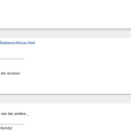
lluebersicht/
zoe.html
nn der dumme!
 wie der andere...
l Bundy]