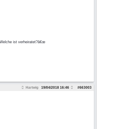
. Welche ist verheiratet?â€œ
Hartwig
19/04/2018
16:46
#
663003