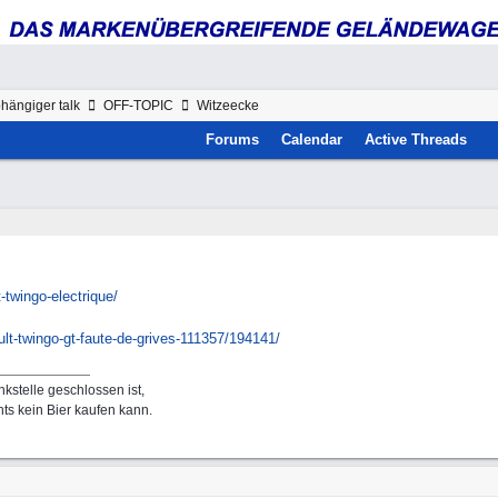
hängiger talk
OFF-TOPIC
Witzeecke
Forums
Calendar
Active Threads
t-twingo-electrique/
ult-twingo-gt-faute-de-grives-111357/
194141/
kstelle geschlossen ist,
ts kein Bier kaufen kann.