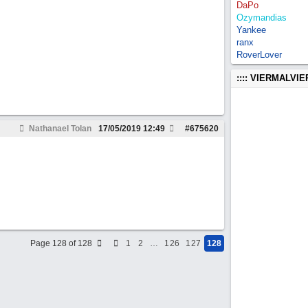
DaPo
Ozymandias
Yankee
ranx
RoverLover
:::: VIERMALVI
Nathanael Tolan
17/05/2019
12:49
#
675620
Page 128 of 128
1
2
…
126
127
128