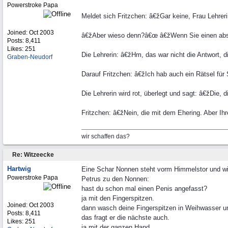
Powerstroke Papa
Meldet sich Fritzchen: â€žGar keine, Frau Lehrer
Joined:
Oct 2003
â€žAber wieso denn?â€œ â€žWenn Sie einen abschi
Posts: 8,411
Likes: 251
Die Lehrerin: â€žHm, das war nicht die Antwort, d
Graben-Neudorf
Darauf Fritzchen: â€žIch hab auch ein Rätsel für 
Die Lehrerin wird rot, überlegt und sagt: â€žDie, 
Fritzchen: â€žNein, die mit dem Ehering. Aber Ihr
wir schaffen das?
Re: Witzeecke
Hartwig
Eine Schar Nonnen steht vorm Himmelstor und will
Powerstroke Papa
Petrus zu den Nonnen:
hast du schon mal einen Penis angefasst?
ja mit den Fingerspitzen.
Joined:
Oct 2003
dann wasch deine Fingerspitzen in Weihwasser u
Posts: 8,411
das fragt er die nächste auch.
Likes: 251
ja mit der ganzen Hand.