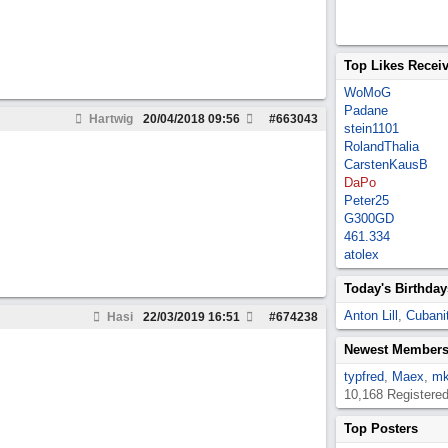
Top Likes Recei
WoMoG
Padane
Hartwig
20/04/2018
09:56
#
663043
stein1101
RolandThalia
CarstenKausB
DaPo
Peter25
G300GD
461.334
atolex
Today's Birthday
Anton Lill
,
Cubanit
Hasi
22/03/2019
16:51
#
674238
Newest Member
typfred
,
Maex
,
mk
10,168 Registere
Top Posters