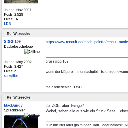
Joined:
Nov 2007
Posts: 2,528
Likes: 16
LDS
Re: Witzeecke
SIGGI109
https:/
/
www.renault.de/
modellpalette/
renault-mode
Dackelpsychologe
gruss siggi109
Joined:
May 2002
Posts: 3,427
Likes: 2
wenn der klügere immer nachgibt....ist er irgendwa
salzgitter
mein teiledealer....FWD
Re: Witzeecke
MacBundy
Jo, ZOE, aber Twingo?
Sprachkehler
Wobei, sehen alle aus wie ein Stück Seife... einer
"Gib mir Bier oder gib mir den Tod! ...oder beides!" [A