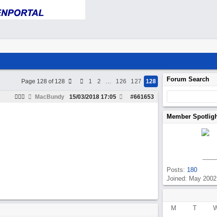
Forum Search
Page 128 of 128
1
2
…
126
127
128
MacBundy
15/03/2018
17:05
#
661653
Member Spotlig
Posts:
180
Joined: May 2002
M
T