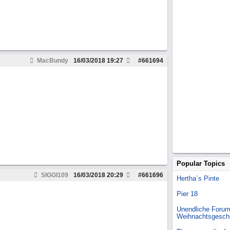
MacBundy
16/03/2018
19:27
#
661694
Popular Topics
SIGGI109
16/03/2018
20:29
#
661696
Hertha`s Pinte
Pier 18
Unendliche Forum
Weihnachtsgesch