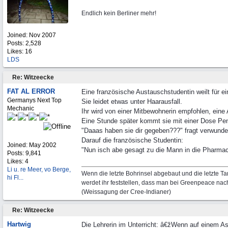
Endlich kein Berliner mehr!
Joined:
Nov 2007
Posts: 2,528
Likes: 16
LDS
Re: Witzeecke
FAT AL ERROR
Eine französische Austauschstudentin weilt für e
Germanys Next Top
Sie leidet etwas unter Haarausfall.
Mechanic
Ihr wird von einer Mitbewohnerin empfohlen, ein
Eine Stunde später kommt sie mit einer Dose Pen
"Daaas haben sie dir gegeben???" fragt verwunder
Darauf die französische Studentin:
Joined:
May 2002
"Nun isch abe gesagt zu die Mann in die Pharmac
Posts: 9,841
Likes: 4
Li u. re Meer, vo Berge,
Wenn die letzte Bohrinsel abgebaut und die letzte Tan
hi Fl...
werdet ihr feststellen, dass man bei Greenpeace nach
(Weissagung der Cree-Indianer)
Re: Witzeecke
Hartwig
Die Lehrerin im Unterricht: â€žWenn auf einem Ast