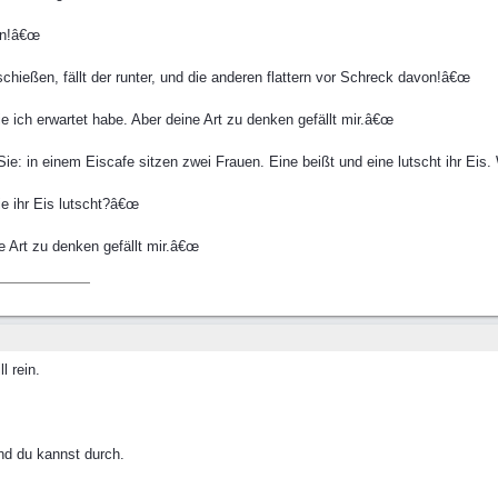
in!â€œ
eßen, fällt der runter, und die anderen flattern vor Schreck davon!â€œ
ie ich erwartet habe. Aber deine Art zu denken gefällt mir.â€œ
Sie: in einem Eiscafe sitzen zwei Frauen. Eine beißt und eine lutscht ihr Eis
die ihr Eis lutscht?â€œ
e Art zu denken gefällt mir.â€œ
 rein.
nd du kannst durch.