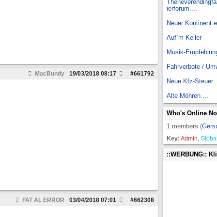
Theneverendingfai
ierforum....
Neuer Kontinent 
Auf`m Keller
Musik-Empfehlun
Fahrverbote / Um
MacBundy
19/03/2018
08:17
#
661792
Neue Kfz-Steuer
Alte Möhren ...
Who's Online N
1 members (
Gers
Key:
Admin
,
Globa
::WERBUNG:: Kl
FAT AL ERROR
03/04/2018
07:01
#
662308