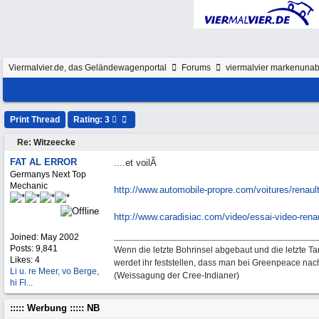
Viermalvier.de, das Geländewagenportal
Forums
viermalvier markenunab
Print Thread
Rating: 3
Re: Witzeecke
FAT AL ERROR
....et voilÃ
Germanys Next Top
Mechanic
http:/
/
www.automobile-propre.com/
voitures/
renaul
http:/
/
www.caradisiac.com/
video/
essai-video-rena
Joined:
May 2002
Posts: 9,841
Wenn die letzte Bohrinsel abgebaut und die letzte Tan
Likes: 4
werdet ihr feststellen, dass man bei Greenpeace nach
Li u. re Meer, vo Berge,
(Weissagung der Cree-Indianer)
hi Fl...
::::: Werbung ::::: NB