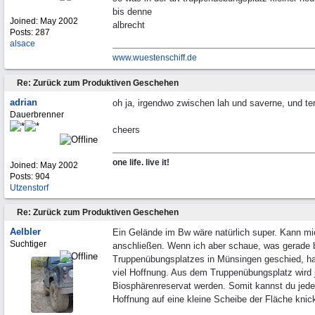
bis denne
Joined:
May 2002
albrecht
Posts: 287
alsace
www.wuestenschiff.de
Re: Zurück zum Produktiven Geschehen
adrian
oh ja, irgendwo zwischen lah und saverne, und terr
Dauerbrenner
cheers
one life. live it!
Joined:
May 2002
Posts: 904
Utzenstorf
Re: Zurück zum Produktiven Geschehen
Aelbler
Ein Gelände im Bw wäre natürlich super. Kann m
Suchtiger
anschließen. Wenn ich aber schaue, was gerade 
Truppenübungsplatzes in Münsingen geschied, ha
viel Hoffnung. Aus dem Truppenübungsplatz wird j
Biosphärenreservat werden. Somit kannst du jed
Hoffnung auf eine kleine Scheibe der Fläche knic