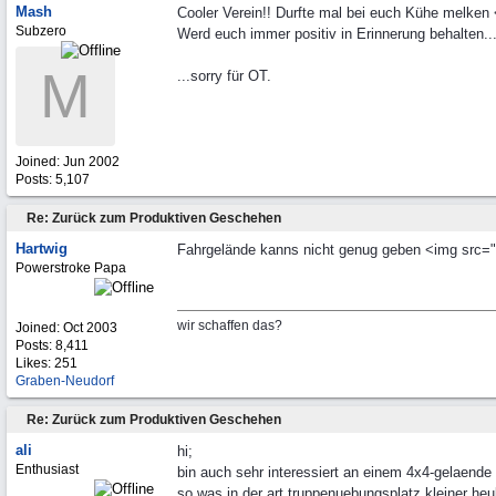
Mash
Cooler Verein!! Durfte mal bei euch Kühe melken 
Subzero
Werd euch immer positiv in Erinnerung behalten...
M
...sorry für OT.
Joined:
Jun 2002
Posts: 5,107
Re: Zurück zum Produktiven Geschehen
Hartwig
Fahrgelände kanns nicht genug geben <img src="h
Powerstroke Papa
wir schaffen das?
Joined:
Oct 2003
Posts: 8,411
Likes: 251
Graben-Neudorf
Re: Zurück zum Produktiven Geschehen
ali
hi;
Enthusiast
bin auch sehr interessiert an einem 4x4-gelaende
so was in der art truppenuebungsplatz kleiner heu