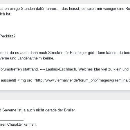
s eh einige Stunden dafür fahren.... das heisst; es spielt mir weniger eine 
ch ist.
Peckfitz?
men, da es auch dann noch Strecken für Einsteiger gibt. Dann kannst du beid
averne und Langenaltheim kenne.
umstreffen stattfand. ---- Laubus-Eschbach. Welches klar viel zu klein und vi
ussieht! <img src="http://www.viermalvier.de/forum_php/images/graemlins/boi
 Saverne ist ja auch nicht gerade der Brüller.
hren Charakter kennen.