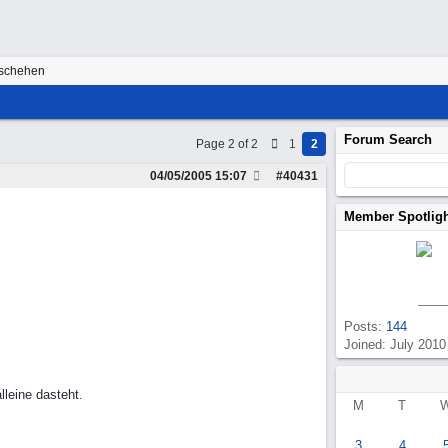
eschehen
Forum Search
Page 2 of 2
1
2
04/05/2005
15:07
#
40431
Member Spotlig
Posts:
144
Joined: July 2010
lleine dasteht.
M
T
3
4