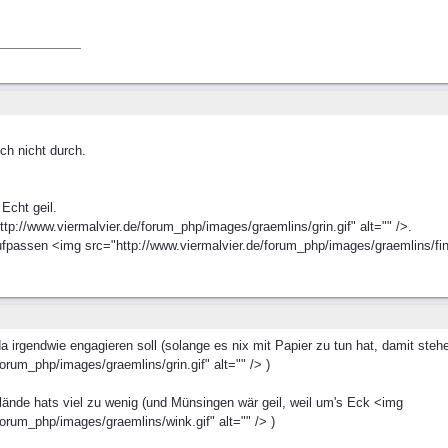
h nicht durch.
Echt geil.
://www.viermalvier.de/forum_php/images/graemlins/grin.gif" alt="" />.
fpassen <img src="http://www.viermalvier.de/forum_php/images/graemlins/finge
irgendwie engagieren soll (solange es nix mit Papier zu tun hat, damit steh
orum_php/images/graemlins/grin.gif" alt="" /> )
ände hats viel zu wenig (und Münsingen wär geil, weil um's Eck <img
forum_php/images/graemlins/wink.gif" alt="" /> )