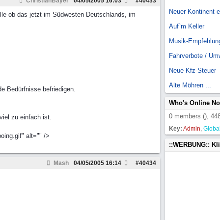
ChristianBayer
04/05/2005
16:03
#
40433
Neuer Kontinent 
Rolle ob das jetzt im Südwesten Deutschlands, im
Auf`m Keller
Musik-Empfehlun
Fahrverbote / Um
Neue Kfz-Steuer
Alte Möhren ...
e Bedürfnisse befriedigen.
Who's Online N
0 members (), 448
el zu einfach ist.
Key:
Admin
,
Globa
ng.gif" alt="" />
::WERBUNG:: Kl
Mash
04/05/2005
16:14
#
40434