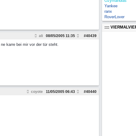
Ozymandias
Yankee
ranx
RoverLover
:::: VIERMALVI
ali
08/05/2005
11:35
#
40439
e karre bei mir vor der tür steht.
coyote
11/05/2005
06:43
#
40440