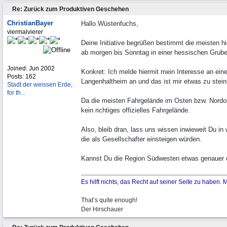
Re: Zurück zum Produktiven Geschehen
ChristianBayer
Hallo Wüstenfuchs,
viermalvierer
Deine Initiative begrüßen bestimmt die meisten hi
ab morgen bis Sonntag in einer hessischen Grube
Joined:
Jun 2002
Konkret: Ich melde hiermit mein Interesse an ei
Posts: 162
Langenhaltheim an und das ist mir etwas zu stein
Stadt der weissen Erde;
for th...
Da die meisten Fahrgelände im Osten bzw. Nordos
kein richtiges offizielles Fahrgelände.
Also, bleib dran, lass uns wissen inwieweit Du in
die als Gesellschafter einsteigen würden.
Kannst Du die Region Südwesten etwas genauer def
Es hilft nichts, das Recht auf seiner Seite zu haben.
That’s quite enough!
Der Hirschauer