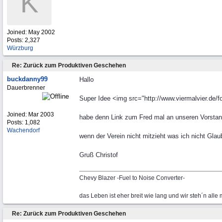
K
Joined:
May 2002
Posts: 2,327
Würzburg
Re: Zurück zum Produktiven Geschehen
buckdanny99
Hallo
Dauerbrenner
Super Idee <img src="http://www.viermalvier.de/
Joined:
Mar 2003
habe denn Link zum Fred mal an unseren Vorstand
Posts: 1,082
Wachendorf
wenn der Verein nicht mitzieht was ich nicht Glaub
Gruß Christof
Chevy Blazer -Fuel to Noise Converter-
das Leben ist eher breit wie lang und wir steh´n alle
Re: Zurück zum Produktiven Geschehen