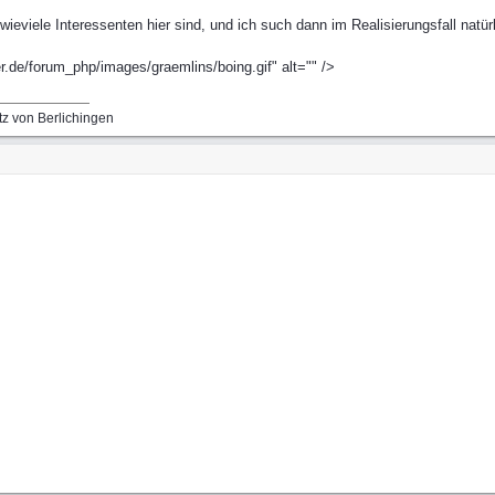
eviele Interessenten hier sind, und ich such dann im Realisierungsfall natürli
.de/forum_php/images/graemlins/boing.gif" alt="" />
tz von Berlichingen