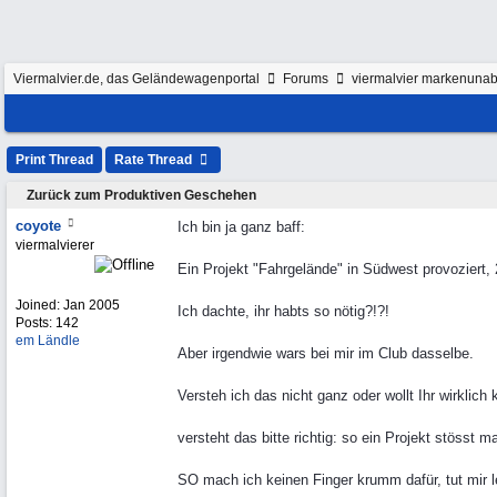
Viermalvier.de, das Geländewagenportal
Forums
viermalvier markenunab
Print Thread
Rate Thread
Zurück zum Produktiven Geschehen
coyote
Ich bin ja ganz baff:
viermalvierer
Ein Projekt "Fahrgelände" in Südwest provoziert, 
Joined:
Jan 2005
Ich dachte, ihr habts so nötig?!?!
Posts: 142
em Ländle
Aber irgendwie wars bei mir im Club dasselbe.
Versteh ich das nicht ganz oder wollt Ihr wirklich
versteht das bitte richtig: so ein Projekt stösst 
SO mach ich keinen Finger krumm dafür, tut mir l