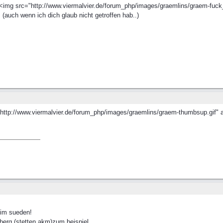
<img src="http://www.viermalvier.de/forum_php/images/graemlins/graem-fuck_y
 (auch wenn ich dich glaub nicht getroffen hab..)
ttp://www.viermalvier.de/forum_php/images/graemlins/graem-thumbsup.gif" a
 im sueden!
berg (stetten akm)zum beispiel...