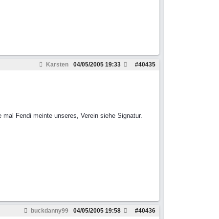
Karsten
04/05/2005
19:33
#
40435
mal Fendi meinte unseres, Verein siehe Signatur.
buckdanny99
04/05/2005
19:58
#
40436