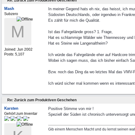
Re: Zurück zum Produktiven Geschehen
Mash
In meiner Gegend hats eh nix, das heisst, ich mus
Subzero
Südosten Deutschlands, oder irgendwo in Frankrei
Es zählt für mich die Qualität.
M
Ist das Fahrgelände gross? 1. Frage,
Hat es schlammige Wälder wie Thiennessey und 
Hat es Steine wie Langenaltheim?
Joined:
Jun 2002
Posts: 5,107
Ich würde das Fahrgelände eher auf Hardcore trim
Wobei ich sagen muss, das ich bisher einfach S
Bzw. noch das Ding da wo letztes Mal das VMV-For
Ich würd sicher mal kommen wenn es interessant a
Re: Zurück zum Produktiven Geschehen
Karsten
Positive Stimme von mir !
Gehört zum Inventar
Speziell der Süden ist chronisch unterversorgt und
Gib einem Menschen Macht und du lernst seinen wa