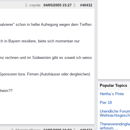
coyote
04/05/2005
15:27
#
40432
rmalvierer" schon in heller Aufregung wegen dem Treffen
h in Bayern residiere, biete sich momentan nur
nz rechnen und im Südwesten gibt es soweit ich weiss
h Sponsoren bzw. Firmen (Autohäuser oder dergleichen)
Popular Topics
nnheim??
Hertha`s Pinte
Pier 18
Unendliche Forum
Weihnachtsgesch
Theneverendingfai
ierforum....