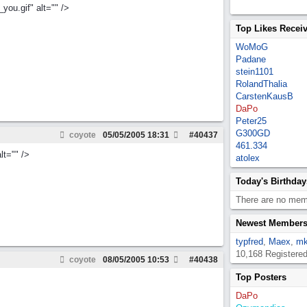
ou.gif" alt="" />
Top Likes Recei
WoMoG
Padane
stein1101
RolandThalia
CarstenKausB
DaPo
Peter25
G300GD
coyote
05/05/2005
18:31
#
40437
461.334
lt="" />
atolex
Today's Birthday
There are no memb
Newest Member
typfred
,
Maex
,
mk
10,168 Registere
coyote
08/05/2005
10:53
#
40438
Top Posters
DaPo