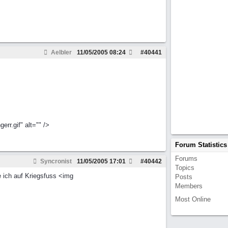
Aelbler
11/05/2005
08:24
#
40441
rr.gif" alt="" />
Forum Statistics
Forums
Syncronist
11/05/2005
17:01
#
40442
Topics
e ich auf Kriegsfuss <img
Posts
Members
Most Online