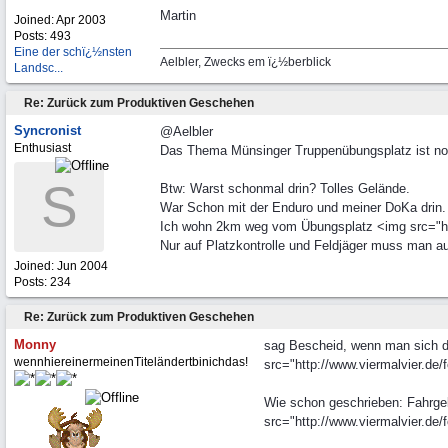
Martin
Joined:
Apr 2003
Posts: 493
Eine der schï¿½nsten
Aelbler, Zwecks em ï¿½berblick
Landsc...
Re: Zurück zum Produktiven Geschehen
Syncronist
@Aelbler
Enthusiast
Das Thema Münsinger Truppenübungsplatz ist noc
S
Btw: Warst schonmal drin? Tolles Gelände.
War Schon mit der Enduro und meiner DoKa drin. 
Ich wohn 2km weg vom Übungsplatz <img src="http
Nur auf Platzkontrolle und Feldjäger muss man au
Joined:
Jun 2004
Posts: 234
Re: Zurück zum Produktiven Geschehen
Monny
sag Bescheid, wenn man sich da 
wennhiereinermeinenTiteländertbinichdas!
src="http://www.viermalvier.de/f
Wie schon geschrieben: Fahrgel
src="http://www.viermalvier.de/