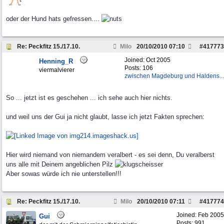
oder der Hund hats gefressen....
Re: Peckfitz 15./17.10.
Milo
20/10/2010
07:10
#
417773
Joined:
Oct 2005
Henning_R
Posts: 106
viermalvierer
zwischen Magdeburg und Haldens...
So ... jetzt ist es geschehen ... ich sehe auch hier nichts.
und weil uns der Gui ja nicht glaubt, lasse ich jetzt Fakten sprechen:
Hier wird niemand von niemandem veralbert - es sei denn, Du veralberst
uns alle mit Deinem angeblichen Pilz
Aber sowas würde ich nie unterstellen!!!
Re: Peckfitz 15./17.10.
Milo
20/10/2010
07:11
#
417774
Joined:
Feb 2005
Gui
Posts: 991