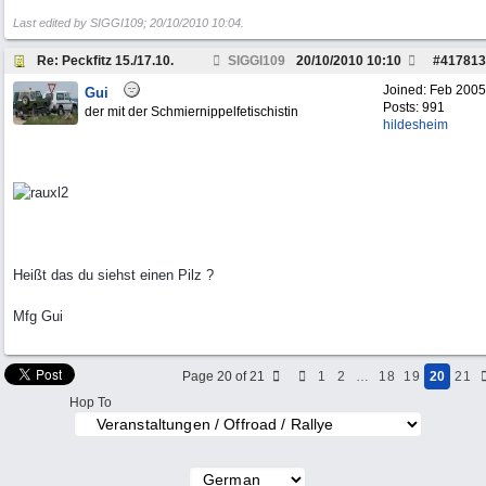
Last edited by SIGGI109;
20/10/2010
10:04
.
Re: Peckfitz 15./17.10.
SIGGI109
20/10/2010
10:10
#
417813
Joined:
Feb 2005
Gui
Posts: 991
der mit der Schmiernippelfetischistin
hildesheim
Heißt das du siehst einen Pilz ?
Mfg Gui
Page 20 of 21
1
2
…
18
19
20
21
Hop To