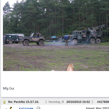
Mfg Gui
Re: Peckfitz 15./17.10.
Henning_R
20/10/2010
10:02
#
417808
Joined:
May 2002