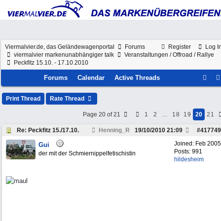
Viermalvier.de, das Geländewagenportal
Forums
Register
Log I
viermalvier markenunabhängiger talk
Veranstaltungen / Offroad / Rallye
Peckfitz 15.10. - 17.10.2010
Forums
Calendar
Active Threads
Print Thread
Rate Thread
Page 20 of 21
1
2
…
18
19
20
21
Re: Peckfitz 15./17.10.
Henning_R
19/10/2010
21:09
#
417749
Joined:
Feb 2005
Gui
Posts: 991
der mit der Schmiernippelfetischistin
hildesheim