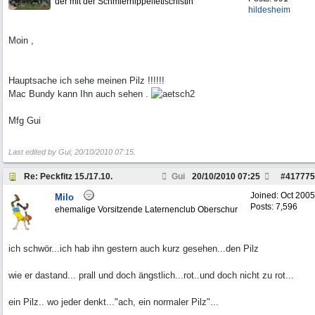
der mit der Schmiernippelfetischistin
hildesheim
Moin ,
Hauptsache ich sehe meinen Pilz !!!!!!
Mac Bundy kann Ihn auch sehen .
Mfg Gui
Last edited by Gui;
20/10/2010
07:15
.
Re: Peckfitz 15./17.10.
Gui
20/10/2010
07:25
#
417775
Joined:
Oct 2005
Milo
Posts: 7,596
ehemalige Vorsitzende Laternenclub Oberschur
ich schwör...ich hab ihn gestern auch kurz gesehen...den Pilz
wie er dastand... prall und doch ängstlich...rot..und doch nicht zu rot...
ein Pilz.. wo jeder denkt..."ach, ein normaler Pilz"...