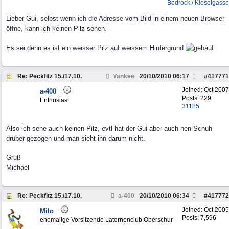
Bedrock / Kieselgasse
Lieber Gui, selbst wenn ich die Adresse vom Bild in einem neuen Browser
öffne, kann ich keinen Pilz sehen.
Es sei denn es ist ein weisser Pilz auf weissem Hintergrund
Re: Peckfitz 15./17.10.
Yankee
20/10/2010
06:17
#
417771
Joined:
Oct 2007
a-400
Posts: 229
Enthusiast
31185
Also ich sehe auch keinen Pilz, evtl hat der Gui aber auch nen Schuh
drüber gezogen und man sieht ihn darum nicht.
Gruß
Michael
Re: Peckfitz 15./17.10.
a-400
20/10/2010
06:34
#
417772
Joined:
Oct 2005
Milo
Posts: 7,596
ehemalige Vorsitzende Laternenclub Oberschur