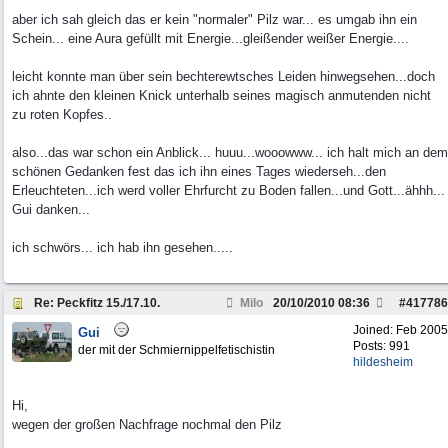
aber ich sah gleich das er kein "normaler" Pilz war... es umgab ihn ein
Schein... eine Aura gefüllt mit Energie...gleißender weißer Energie....
leicht konnte man über sein bechterewtsches Leiden hinwegsehen...doch
ich ahnte den kleinen Knick unterhalb seines magisch anmutenden nicht
zu roten Kopfes..
also...das war schon ein Anblick... huuu...wooowww... ich halt mich an dem
schönen Gedanken fest das ich ihn eines Tages wiederseh...den
Erleuchteten...ich werd voller Ehrfurcht zu Boden fallen...und Gott...ähhh...
Gui danken...
ich schwörs... ich hab ihn gesehen.....
Re: Peckfitz 15./17.10.
Milo
20/10/2010
08:36
#
417786
Joined:
Feb 2005
Gui
Posts: 991
der mit der Schmiernippelfetischistin
hildesheim
Hi,
wegen der großen Nachfrage nochmal den Pilz