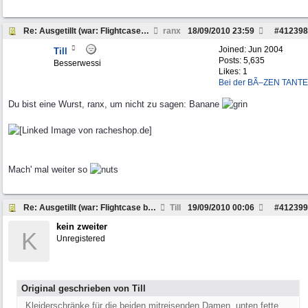
Re: Ausgetillt (war: Flightcase bauen Workshop...
ranx
18/09/2010
23:59
#
412398
Joined:
Jun 2004
Till
Posts: 5,635
Besserwessi
Likes: 1
Bei der BÃ–ZEN TANTE
Du bist eine Wurst, ranx, um nicht zu sagen: Banane
Mach' mal weiter so
Re: Ausgetillt (war: Flightcase bauen Workshop...
Till
19/09/2010
00:06
#
412399
kein zweiter
K
Unregistered
Original geschrieben von Till
Kleiderschränke für die beiden mitreisenden Damen, unten fette