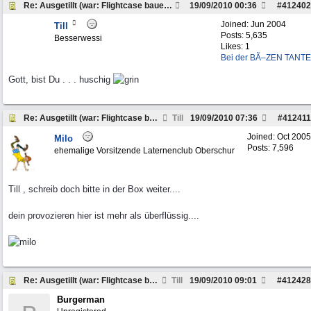
Re: Ausgetillt (war: Flightcase bauen Workshop...
19/09/2010
00:36
#
412402
Joined:
Jun 2004
Till
Posts: 5,635
Besserwessi
Likes: 1
Bei der BÃ–ZEN TANTE
Gott, bist Du . . . huschig
Re: Ausgetillt (war: Flightcase bauen Workshop...
Till
19/09/2010
07:36
#
412411
Joined:
Oct 2005
Milo
Posts: 7,596
ehemalige Vorsitzende Laternenclub Oberschur
Till , schreib doch bitte in der Box weiter....
dein provozieren hier ist mehr als überflüssig....
Re: Ausgetillt (war: Flightcase bauen Workshop...
Till
19/09/2010
09:01
#
412428
Burgerman