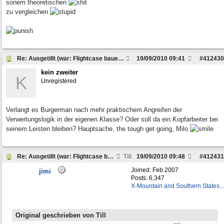
sonem theoretischen
zu vergleichen
Re: Ausgetillt (war: Flightcase bauen Workshop...
19/09/2010
09:41
#
412430
kein zweiter
K
Unregistered
Verlangt es Burgerman nach mehr praktischem Angreifen der
Verwertungslogik in der eigenen Klasse? Oder soll da ein Kopfarbeiter bei
seinem Leisten bleiben? Hauptsache, the tough get going, Milo
Re: Ausgetillt (war: Flightcase bauen Workshop...
Till
19/09/2010
09:48
#
412431
Joined:
Feb 2007
jimi
Posts: 6,347
X-Mountain and Southern States...
Original geschrieben von Till