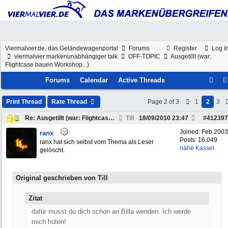
Viermalvier.de, das Geländewagenportal
Forums
Register
Log I
viermalvier markenunabhängiger talk
OFF-TOPIC
Ausgetillt (war:
Flightcase bauen Workshop...)
Forums
Calendar
Active Threads
Print Thread
Rate Thread
Page 2 of 3
1
2
3
Re: Ausgetillt (war: Flightcase bauen Workshop...
Till
18/09/2010
23:47
#
412397
Joined:
Feb 2003
ranx
Posts: 16,049
ranx hat sich selbst vom Thema als Leser
nähe Kassel
gelöscht.
Original geschrieben von Till
Zitat
dafür musst du dich schon an Billa wenden. Ich werde
mich hüten!