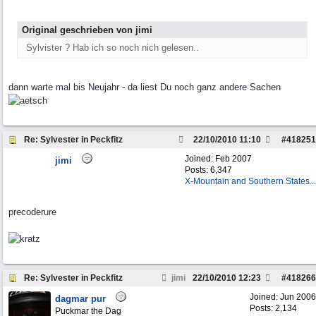
Original geschrieben von jimi
Sylvister ? Hab ich so noch nich gelesen..
dann warte mal bis Neujahr - da liest Du noch ganz andere Sachen
Re: Sylvester in Peckfitz
22/10/2010
11:10
#
418251
Joined:
Feb 2007
jimi
Posts: 6,347
X-Mountain and Southern States...
precoderure
Re: Sylvester in Peckfitz
jimi
22/10/2010
12:23
#
418266
Joined:
Jun 2006
dagmar pur
Posts: 2,134
Puckmar the Dag