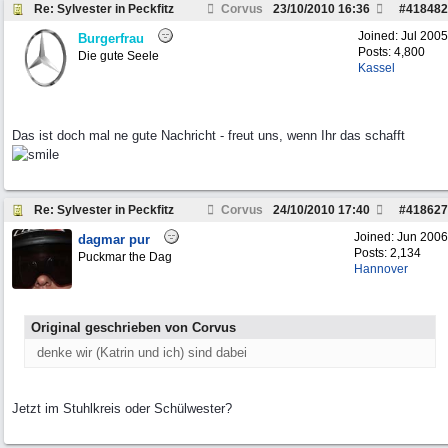
Re: Sylvester in Peckfitz
Corvus
23/10/2010
16:36
#
418482
Joined:
Jul 2005
Burgerfrau
Posts: 4,800
Die gute Seele
Kassel
Das ist doch mal ne gute Nachricht - freut uns, wenn Ihr das schafft
Re: Sylvester in Peckfitz
Corvus
24/10/2010
17:40
#
418627
Joined:
Jun 2006
dagmar pur
Posts: 2,134
Puckmar the Dag
Hannover
Original geschrieben von Corvus
denke wir (Katrin und ich) sind dabei
Jetzt im Stuhlkreis oder Schülwester?