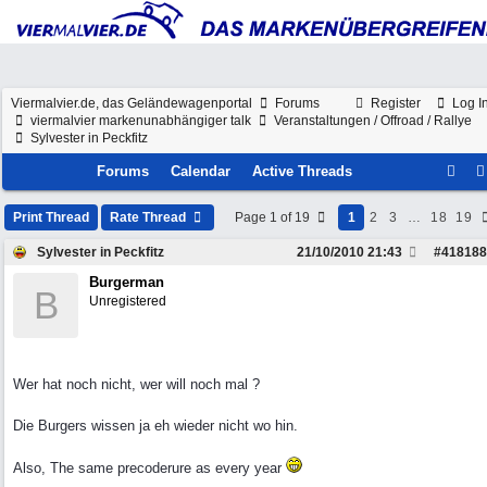
Viermalvier.de, das Geländewagenportal
Forums
Register
Log I
viermalvier markenunabhängiger talk
Veranstaltungen / Offroad / Rallye
Sylvester in Peckfitz
Forums
Calendar
Active Threads
Print Thread
Rate Thread
Page 1 of 19
1
2
3
…
18
19
Sylvester in Peckfitz
21/10/2010
21:43
#
418188
Burgerman
B
Unregistered
Wer hat noch nicht, wer will noch mal ?
Die Burgers wissen ja eh wieder nicht wo hin.
Also, The same precoderure as every year