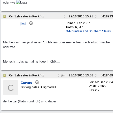
oder wie
Re: Sylvester in Peckfitz
22/10/2010
15:28
#
418293
Joined:
Feb 2007
jimi
Posts: 6,347
X-Mountain and Southern States...
Machen wir hier jetzt einen Stuhlkreis über meine Rechtschreibschwäche
oder wie
Mensch....das ja mal ne Idee ! höhö....
Re: Sylvester in Peckfitz
jimi
23/10/2010
13:53
#
418469
Joined:
Dec 2004
Corvus
C
Posts: 2,365
fast orginales Billigmodell
Likes: 2
denke wir (Katrin und ich) sind dabei