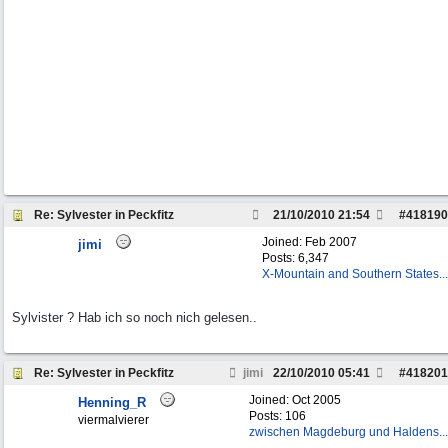
Re: Sylvester in Peckfitz
21/10/2010
21:54
#
418190
Joined:
Feb 2007
jimi
Posts: 6,347
X-Mountain and Southern States...
Sylvister ? Hab ich so noch nich gelesen..
Re: Sylvester in Peckfitz
jimi
22/10/2010
05:41
#
418201
Joined:
Oct 2005
Henning_R
Posts: 106
viermalvierer
zwischen Magdeburg und Haldens...