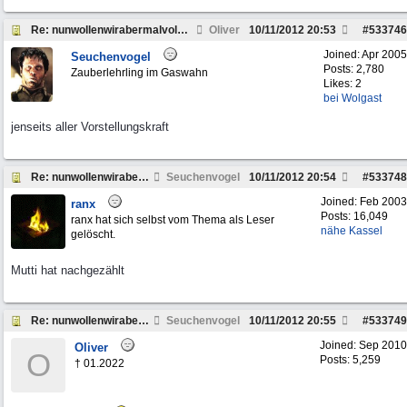
Re: nunwollenwirabermalvolgasrichtungweinachten
Oliver
10/11/2012
20:53
#
533746
Joined:
Apr 2005
Seuchenvogel
Posts: 2,780
Zauberlehrling im Gaswahn
Likes: 2
bei Wolgast
jenseits aller Vorstellungskraft
Re: nunwollenwirabermalvolgasrichtungweinachten
Seuchenvogel
10/11/2012
20:54
#
533748
Joined:
Feb 2003
ranx
Posts: 16,049
ranx hat sich selbst vom Thema als Leser
nähe Kassel
gelöscht.
Mutti hat nachgezählt
Re: nunwollenwirabermalvolgasrichtungweinachten
Seuchenvogel
10/11/2012
20:55
#
533749
Joined:
Sep 2010
Oliver
O
Posts: 5,259
† 01.2022