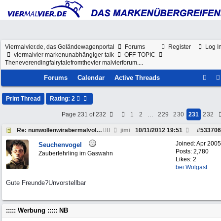
Viermalvier.de, das Geländewagenportal
Forums
Register
Log I
viermalvier markenunabhängiger talk
OFF-TOPIC
Theneverendingfairytalefromthevier malvierforum....
Forums
Calendar
Active Threads
Print Thread
Rating: 2
Page 231 of 232
1
2
…
229
230
231
232
Re: nunwollenwirabermalvolgasrichtungweinachten
jimi
10/11/2012
19:51
#
533706
Joined:
Apr 2005
Seuchenvogel
Posts: 2,780
Zauberlehrling im Gaswahn
Likes: 2
bei Wolgast
Gute Freunde?Unvorstellbar
::::: Werbung ::::: NB