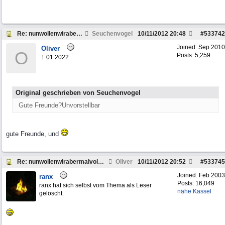
Re: nunwollenwirabermalvolgasrichtungweinachten
Seuchenvogel
10/11/2012
20:48
#
533742
Joined:
Sep 2010
Oliver
O
Posts: 5,259
† 01.2022
Original geschrieben von Seuchenvogel
Gute Freunde?Unvorstellbar
gute Freunde, und
Re: nunwollenwirabermalvolgasrichtungweinachten
Oliver
10/11/2012
20:52
#
533745
Joined:
Feb 2003
ranx
Posts: 16,049
ranx hat sich selbst vom Thema als Leser
nähe Kassel
gelöscht.