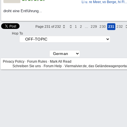
Li u. re Meer, vo Berge, hi Fl...
droht eine Entführung...
Page 231 of 232
1
2
…
229
230
231
232
Hop To
Privacy Policy
·
Forum Rules
·
Mark All Read
Schreiben Sie uns
·
Forum Help
·
Viermalvier.de, das Geländewagenporta