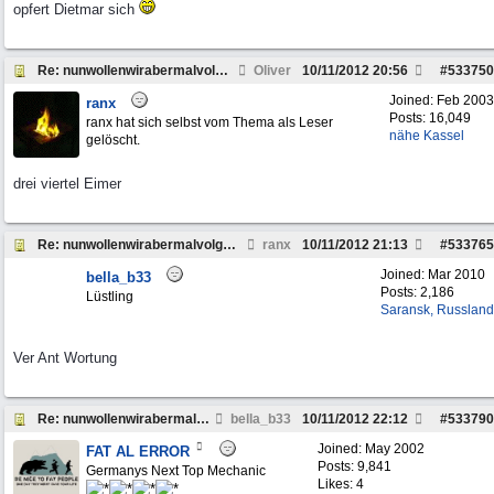
opfert Dietmar sich
Re: nunwollenwirabermalvolgasrichtungweinachten
Oliver
10/11/2012
20:56
#
533750
Joined:
Feb 2003
ranx
Posts: 16,049
ranx hat sich selbst vom Thema als Leser
nähe Kassel
gelöscht.
drei viertel Eimer
Re: nunwollenwirabermalvolgasrichtungweinachten
ranx
10/11/2012
21:13
#
533765
Joined:
Mar 2010
bella_b33
Posts: 2,186
Lüstling
Saransk, Russland
Ver Ant Wortung
Re: nunwollenwirabermalvolgasrichtungweinachten
bella_b33
10/11/2012
22:12
#
533790
Joined:
May 2002
FAT AL ERROR
Posts: 9,841
Germanys Next Top Mechanic
Likes: 4