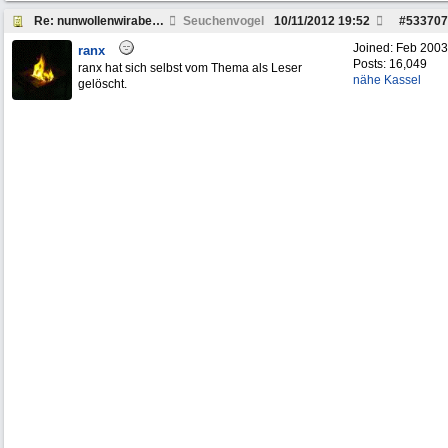
Re: nunwollenwirabermalvolgasrichtungweinachten
Seuchenvogel
10/11/2012
19:52
#
533707
Joined:
Feb 2003
ranx
Posts: 16,049
ranx hat sich selbst vom Thema als Leser
nähe Kassel
gelöscht.