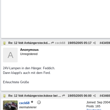
Re: 12 Volt Anhängersteckdose bei 24 V Bordspannung
ceck68
19/05/2005
05:17
#
43459
Anonymous
A
Unregistered
24V-Lampen in den Hänger. Feddich.
Dann klappt's auch mit dem Ferd.
Erleuchtete Grüße
Re: 12 Volt Anhängersteckdose bei 24 V Bordspannung
19/05/2005
06:00
#
43460
Joined:
Sep 2004
ceck68
Posts: 165
viermalvierer