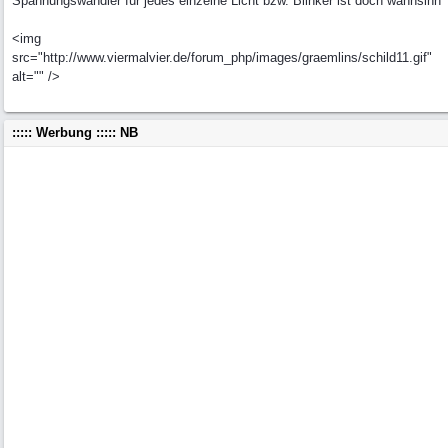
Spannungswandler für jedes einzelne Licht bzw. Blinker ist doch wahnsinn
<img
src="http://www.viermalvier.de/forum_php/images/graemlins/schild11.gif"
alt="" />
::::: Werbung ::::: NB