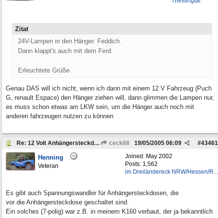
Triestingtal
Zitat
24V-Lampen in den Hänger. Feddich.
Dann klappt's auch mit dem Ferd.
Erleuchtete Grüße
Genau DAS will ich nicht, wenn ich dann mit einem 12 V Fahrzeug (Puch
G, renault Espace) den Hänger ziehen will, dann glimmen die Lampen nur,
es muss schon etwas am LKW sein, um die Hänger auch noch mit
anderen fahrzeugen nutzen zu können
Re: 12 Volt Anhängersteckdose bei 24 V Bordspannung
ceck68
19/05/2005
06:09
#
43461
Joined:
May 2002
Henning
Posts: 1,562
Veteran
im Dreiländereck NRW/Hessen/R...
Es gibt auch Spannungswandler für Anhängersteckdosen, die
vor die Anhängersteckdose geschaltet sind.
Ein solches (7-polig) war z.B. in meinem K160 verbaut, der ja bekanntlich