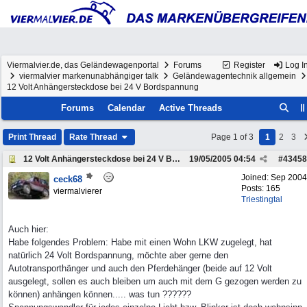
Viermalvier.de, das Geländewagenportal
Forums
Register
Log I
viermalvier markenunabhängiger talk
Geländewagentechnik allgemein
12 Volt Anhängersteckdose bei 24 V Bordspannung
Forums
Calendar
Active Threads
Print Thread
Rate Thread
Page 1 of 3
1
2
3
12 Volt Anhängersteckdose bei 24 V Bordspannung
19/05/2005
04:54
#
43458
Joined:
Sep 2004
ceck68
Posts: 165
viermalvierer
Triestingtal
Auch hier:
Habe folgendes Problem: Habe mit einen Wohn LKW zugelegt, hat
natürlich 24 Volt Bordspannung, möchte aber gerne den
Autotransporthänger und auch den Pferdehänger (beide auf 12 Volt
ausgelegt, sollen es auch bleiben um auch mit dem G gezogen werden zu
können) anhängen können..... was tun ??????