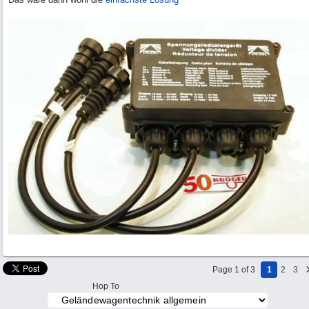
Page 1 of 3
1
2
3
Hop To