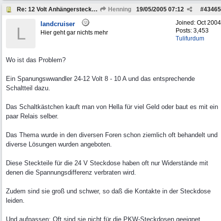
Re: 12 Volt Anhängersteckdose bei 24 V Bordspannung
Henning
19/05/2005
07:12
#
43465
Joined:
Oct 2004
landcruiser
L
Posts: 3,453
Hier geht gar nichts mehr
Tulifurdum
Wo ist das Problem?
Ein Spanungswwandler 24-12 Volt 8 - 10 A und das entsprechende
Schaltteil dazu.
Das Schaltkästchen kauft man von Hella für viel Geld oder baut es mit ein
paar Relais selber.
Das Thema wurde in den diversen Foren schon ziemlich oft behandelt und
diverse Lösungen wurden angeboten.
Diese Steckteile für die 24 V Steckdose haben oft nur Widerstände mit
denen die Spannungsdifferenz verbraten wird.
Zudem sind sie groß und schwer, so daß die Kontakte in der Steckdose
leiden.
Und aufpassen: Oft sind sie nicht für die PKW-Steckdosen geeignet.