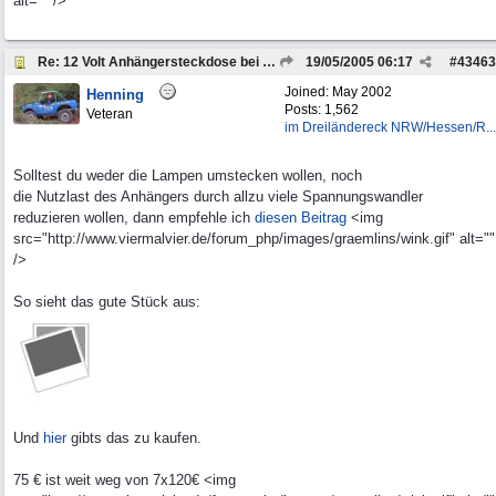
alt="" />
Re: 12 Volt Anhängersteckdose bei 24 V Bordspannung
19/05/2005
06:17
#
43463
Joined:
May 2002
Henning
Posts: 1,562
Veteran
im Dreiländereck NRW/Hessen/R...
Solltest du weder die Lampen umstecken wollen, noch
die Nutzlast des Anhängers durch allzu viele Spannungswandler
reduzieren wollen, dann empfehle ich
diesen Beitrag
<img
src="http://www.viermalvier.de/forum_php/images/graemlins/wink.gif" alt=""
/>
So sieht das gute Stück aus:
Und
hier
gibts das zu kaufen.
75 € ist weit weg von 7x120€ <img