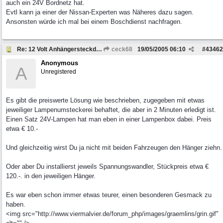
auch ein 24V Bordnetz hat.
Evtl kann ja einer der Nissan-Experten was Näheres dazu sagen.
Ansonsten würde ich mal bei einem Boschdienst nachfragen.
Re: 12 Volt Anhängersteckdose bei 24 V Bordspannung
ceck68
19/05/2005
06:10
#
43462
Anonymous
A
Unregistered
Es gibt die preiswerte Lösung wie beschrieben, zugegeben mit etwas
jeweiliger Lampenumsteckerei behaftet, die aber in 2 Minuten erledigt ist.
Einen Satz 24V-Lampen hat man eben in einer Lampenbox dabei. Preis
etwa € 10.-
Und gleichzeitig wirst Du ja nicht mit beiden Fahrzeugen den Hänger ziehn.
Oder aber Du installierst jeweils Spannungswandler, Stückpreis etwa €
120.-. in den jeweiligen Hänger.
Es war eben schon immer etwas teurer, einen besonderen Gesmack zu
haben.
<img src="http://www.viermalvier.de/forum_php/images/graemlins/grin.gif"