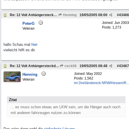
Re: 12 Volt Anhängersteckdose bei 24 V Bordspannun
Henning
19/05/2005
08:00
#
43466
Joined:
Jun 2003
PeterG
Posts: 1,273
Veteran
hallo Schau mal
hier
vieleicht hilft es dir.
Re: 12 Volt Anhängersteckdose bei 24 V Bordspannung
ceck68
19/05/2005
08:48
#
43467
Joined:
May 2002
Henning
Posts: 1,562
Veteran
im Dreiländereck NRW/Hessen/R...
Zitat
... es muss schon etwas am LKW sein, um die Hänger auch noch
mit anderen fahrzeugen nutzen zu können
Das wäre dann wohl die
einfachste Lösung