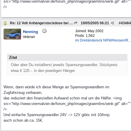
src="http://www.viermalvier.de/forum_php/images/graemlins/wink.gif" alt=""
/>
Re: 12 Volt Anhängersteckdose bei 24 V Bordspannung
19/05/2005
06:21
#
43464
Joined:
May 2002
Henning
Posts: 1,562
Veteran
im Dreiländereck NRW/Hessen/R...
Zitat
Oder aber Du installierst jeweils Spannungswandler, Stückpreis
etwa € 120.-. in den jeweiligen Hänger.
Wenn, dann würde ich diese Menge an Spannungswandlern im
Zugfahrzeug verbauen,
das reduziert den finanziellen Aufwand schon mal um die Hälfte. <img
src="http://www.viermalvier.de/forum_php/images/graemlins/wink.gif" alt=""
/>
Und einfache Spannungswandler 24V --> 12V gibts mit 10Amp.
auch schon ab ca. 15€.