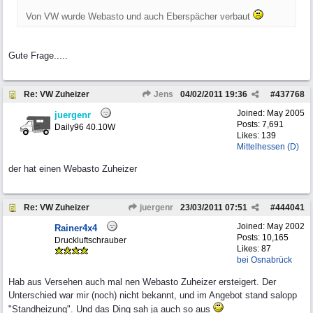
Von VW wurde Webasto und auch Eberspächer verbaut
Gute Frage.....
Re: VW Zuheizer
Jens
04/02/2011
19:36
#
437768
Joined:
May 2005
juergenr
Posts: 7,691
Daily96 40.10W
Likes: 139
Mittelhessen (D)
der hat einen Webasto Zuheizer
Re: VW Zuheizer
juergenr
23/03/2011
07:51
#
444041
Joined:
May 2002
Rainer4x4
Posts: 10,165
Druckluftschrauber
Likes: 87
bei Osnabrück
Hab aus Versehen auch mal nen Webasto Zuheizer ersteigert. Der
Unterschied war mir (noch) nicht bekannt, und im Angebot stand salopp
"Standheizung". Und das Ding sah ja auch so aus