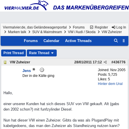
Viermalvier.de, das Geländewagenportal
Forums
Register
Log In
Marken talk
SUV & Mainstream
VW / Audi / Skoda
VW Zuheizer
Forums
Calendar
Active Threads
Print Thread
Rate Thread
VW Zuheizer
28/01/2011
17:12
#
436776
Joined:
Nov 2005
Jens
Posts: 5,725
Der in die Kälte ging
Likes: 5
Hinter dem Ural
Hallo,
einer unserer Kunden hat sich dieses SUV von VW gekauft. Alt (gabs
den 2002 schon?) mit funfzylinder Diesel.
Nun hat dieser VW einen Zuheizer. Gibts da was als PlugandPlay mit
kabelgedoens, das man den Zuheizer als Standheizung nutzen kann?