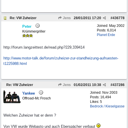
Re: VW Zuheizer
Jens
28/01/2011
17:20
#
436778
Joined:
May 2002
Peter
Posts: 6,014
Krümmergriller
Planet Erde
http://forum.langzeittest.de/read.php?229,339414
http:/
/
www.motor-talk.de/
forum/
zuheizer-zur-standheizung-aufruesten-
t1225988.html
Re: VW Zuheizer
Jens
01/02/2011
10:38
#
437286
Joined:
Nov 2003
Yankee
Posts: 16,494
Offroad-Mc Frosch
Likes: 5
Bedrock / Kieselgasse
Welchen Zuheizer hat er denn ?
Von VW wurde Webasto und auch Eberspächer verbaut