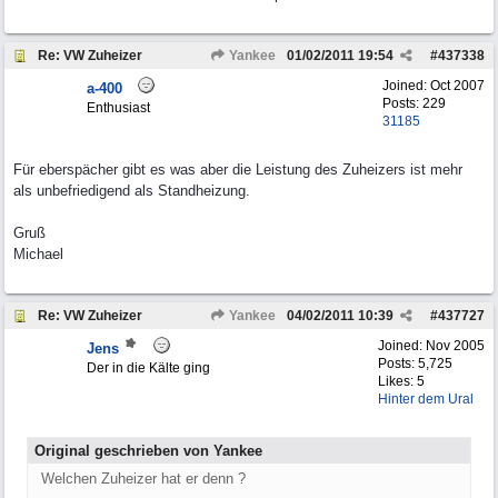
Re: VW Zuheizer
Yankee
01/02/2011
19:54
#
437338
Joined:
Oct 2007
a-400
Posts: 229
Enthusiast
31185
Für eberspächer gibt es was aber die Leistung des Zuheizers ist mehr
als unbefriedigend als Standheizung.
Gruß
Michael
Re: VW Zuheizer
Yankee
04/02/2011
10:39
#
437727
Joined:
Nov 2005
Jens
Posts: 5,725
Der in die Kälte ging
Likes: 5
Hinter dem Ural
Original geschrieben von Yankee
Welchen Zuheizer hat er denn ?