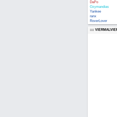
DaPo
Ozymandias
Yankee
ranx
RoverLover
:::: VIERMALVI