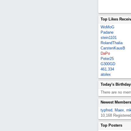
Top Likes Recei
WoMoG
Padane
stein1101
RolandThalia
CarstenKausB
DaPo
Peter25
G300GD
461.334
atolex
Today's Birthday
There are no memb
Newest Member
typfred
,
Maex
,
mk
10,168 Registere
Top Posters