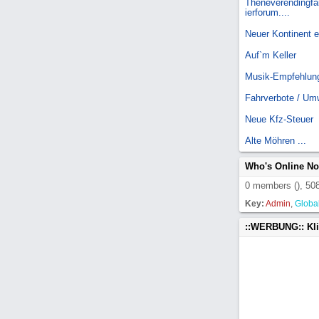
Theneverendingfai
ierforum....
Neuer Kontinent 
Auf`m Keller
Musik-Empfehlun
Fahrverbote / Um
Neue Kfz-Steuer
Alte Möhren ...
Who's Online N
0 members (), 508
Key:
Admin
,
Globa
::WERBUNG:: Kl