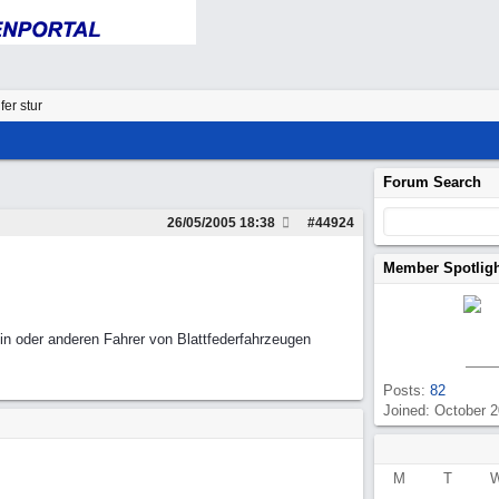
fer stur
Forum Search
26/05/2005
18:38
#
44924
Member Spotlig
ein oder anderen Fahrer von Blattfederfahrzeugen
Posts:
82
Joined: October 
M
T