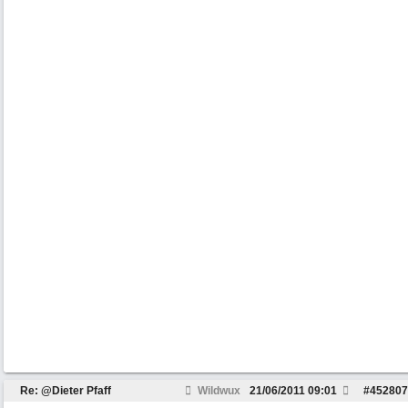
Re: @Dieter Pfaff
Wildwux
21/06/2011
09:01
#
452807