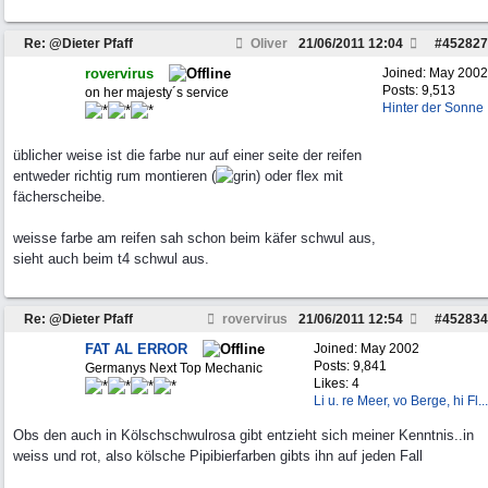
Re: @Dieter Pfaff
Oliver
21/06/2011
12:04
#
452827
rovervirus
Joined:
May 2002
Posts: 9,513
on her majesty´s service
Hinter der Sonne
üblicher weise ist die farbe nur auf einer seite der reifen
entweder richtig rum montieren (
) oder flex mit
fächerscheibe.
weisse farbe am reifen sah schon beim käfer schwul aus,
sieht auch beim t4 schwul aus.
Re: @Dieter Pfaff
rovervirus
21/06/2011
12:54
#
452834
FAT AL ERROR
Joined:
May 2002
Posts: 9,841
Germanys Next Top Mechanic
Likes: 4
Li u. re Meer, vo Berge, hi Fl...
Obs den auch in Kölschschwulrosa gibt entzieht sich meiner Kenntnis..in
weiss und rot, also kölsche Pipibierfarben gibts ihn auf jeden Fall