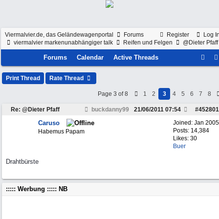
Viermalvier.de, das Geländewagenportal
Forums
Register
Log I
viermalvier markenunabhängiger talk
Reifen und Felgen
@Dieter Pfaff
Forums
Calendar
Active Threads
Print Thread
Rate Thread
Page 3 of 8
1
2
3
4
5
6
7
8
Re: @Dieter Pfaff
buckdanny99
21/06/2011
07:54
#
452801
Caruso
Joined:
Jan 2005
Posts: 14,384
Habemus Papam
Likes: 30
Buer
Drahtbürste
::::: Werbung ::::: NB