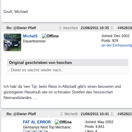
Gruß, Michael
Re: @Dieter Pfaff
hexchen
21/06/2011
10:35
#
452819
MichelS
Joined:
Dec 2002
Posts: 929
Dauerbrenner
an der Einhausung
Original geschrieben von hexchen
Dieter es wächst wieder nach..
Ich hab' da 'nen Tip: beim Reus in Albstadt gibt's einen besseren und
günstigeren Haselnuß wie im schmalen Streifen des hessischen
Niemandslandes ....
Re: @Dieter Pfaff
MichelS
21/06/2011
10:41
#
452821
FAT AL ERROR
Joined:
May 2002
Posts: 9,841
Germanys Next Top Mechanic
Likes: 4