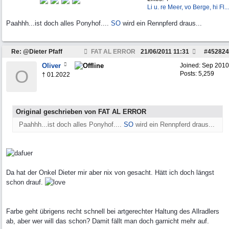
Li u. re Meer, vo Berge, hi Fl...
Paahhh...ist doch alles Ponyhof....
SO
wird ein Rennpferd draus...
Re: @Dieter Pfaff
FAT AL ERROR
21/06/2011
11:31
#
452824
Oliver
Joined:
Sep 2010
O
Posts: 5,259
† 01.2022
Original geschrieben von FAT AL ERROR
Paahhh...ist doch alles Ponyhof....
SO
wird ein Rennpferd draus...
Da hat der Onkel Dieter mir aber nix von gesacht. Hätt ich doch längst
schon drauf.
Farbe geht übrigens recht schnell bei artgerechter Haltung des Allradlers
ab, aber wer will das schon? Damit fällt man doch garnicht mehr auf.