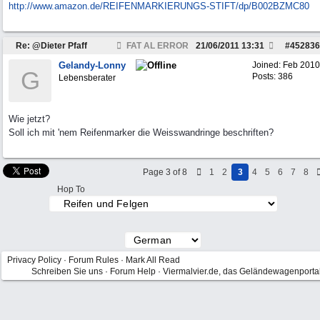
http:/
/
www.amazon.de/
REIFENMARKIERUNGS-STIFT/
dp/
B002BZMC80
Re: @Dieter Pfaff
FAT AL ERROR
21/06/2011
13:31
#
452836
Gelandy-Lonny
Joined:
Feb 2010
G
Posts: 386
Lebensberater
Wie jetzt?
Soll ich mit 'nem Reifenmarker die Weisswandringe beschriften?
Page 3 of 8
1
2
3
4
5
6
7
8
Hop To
Privacy Policy
·
Forum Rules
·
Mark All Read
Schreiben Sie uns
·
Forum Help
·
Viermalvier.de, das Geländewagenporta