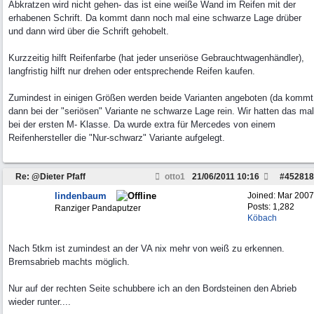
Abkratzen wird nicht gehen- das ist eine weiße Wand im Reifen mit der
erhabenen Schrift. Da kommt dann noch mal eine schwarze Lage drüber
und dann wird über die Schrift gehobelt.
Kurzzeitig hilft Reifenfarbe (hat jeder unseriöse Gebrauchtwagenhändler),
langfristig hilft nur drehen oder entsprechende Reifen kaufen.
Zumindest in einigen Größen werden beide Varianten angeboten (da kommt
dann bei der "seriösen" Variante ne schwarze Lage rein. Wir hatten das mal
bei der ersten M- Klasse. Da wurde extra für Mercedes von einem
Reifenhersteller die "Nur-schwarz" Variante aufgelegt.
Re: @Dieter Pfaff
otto1
21/06/2011
10:16
#
452818
lindenbaum
Joined:
Mar 2007
Posts: 1,282
Ranziger Pandaputzer
Köbach
Nach 5tkm ist zumindest an der VA nix mehr von weiß zu erkennen.
Bremsabrieb machts möglich.
Nur auf der rechten Seite schubbere ich an den Bordsteinen den Abrieb
wieder runter....