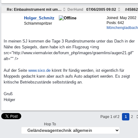
Re: Einbauinstrument mit umschaltbarer Anzeige
DerHund
07/06/2005
09:02
#
45862
Holger_Schmitz
Joined:
May 2002
Posts: 642
Schlammspritzer
Mönchengladbach
In meinen SJ kommen die Tage 3 Rundinstrumente unter das Dach in der
Nähe des Spiegels, dann habe ich ein Flugzeug <img
src="http://www.viermalvier.de/forum_php/images/graemlins/augen21.gif"
alt="" />
Auf der Seite
www.sixo.de
könnt Ihr fündig werden, ist eigentlich für
Moppeds gedacht kann aber auch aufs Auto adaptiert werden. Es zeigt
kritische Betriebszustände selbstständig an.
Gruß
Holger
Page 1 of 2
1
2
Hop To