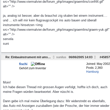
src="http://www.viermalvier.de/forum_php/images/graemlins/conf44.gif"
alt="" />
ja, analog ist besser, aber du brauchst zig skalen bei einem instrument....
und ... ich will mir kein flugzeugcockpit ins auto bauen und überall
instrumente hinsetzen <img
src="http://www.viermalvier.de/forum_php/images/graemlins/graem-yuk.gif"
alt="" />
servela
suni
Re: Einbauinstrument mit umschaltbarer Anzeige
sunilus
06/06/2005
14:03
#
45857
fischi
Joined:
May 2002
Posts: 2,360
Gehört zum Inventar
Hamburg
Moin!
Ich habe diesen Thread mit grossen Augen verfolgt, hoffte ich doch, auch
meine Fragen würden beantwortet. Aber nüscht is.
Dann gebe ich mal meine Überlegung dazu: Mir widerstrebt es ebenfalls,
das Auto mit Anzeigen zuzuballern (wie der Prosche, der hier immer wieder