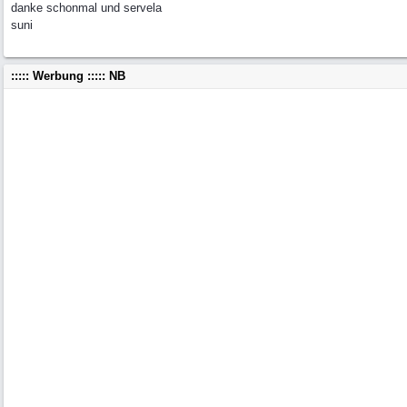
danke schonmal und servela
suni
::::: Werbung ::::: NB