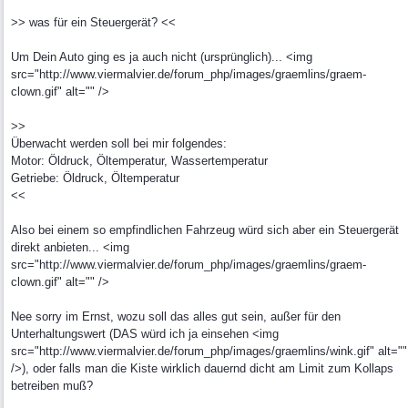
>> was für ein Steuergerät? <<
Um Dein Auto ging es ja auch nicht (ursprünglich)... <img
src="http://www.viermalvier.de/forum_php/images/graemlins/graem-
clown.gif" alt="" />
>>
Überwacht werden soll bei mir folgendes:
Motor: Öldruck, Öltemperatur, Wassertemperatur
Getriebe: Öldruck, Öltemperatur
<<
Also bei einem so empfindlichen Fahrzeug würd sich aber ein Steuergerät
direkt anbieten... <img
src="http://www.viermalvier.de/forum_php/images/graemlins/graem-
clown.gif" alt="" />
Nee sorry im Ernst, wozu soll das alles gut sein, außer für den
Unterhaltungswert (DAS würd ich ja einsehen <img
src="http://www.viermalvier.de/forum_php/images/graemlins/wink.gif" alt=""
/>), oder falls man die Kiste wirklich dauernd dicht am Limit zum Kollaps
betreiben muß?