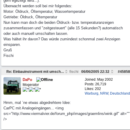
gern egezeigt wird...).
Überwacht werden soll bei mir folgendes:
Motor: Öldruck, Öltemperatur, Wassertemperatur
Getriebe: Öldruck, Öltemperatur
Nun kann man doch die beiden Öldruck- bzw. temperaturanzeigen
zusammenfassen und "zeitgesteuert" (alle 15 Sekunden?) automatisch
oder auch manuell umschalten lassen.
Was hältet ihr davon? Das würde zumindest schonmal zwei Anzeigen
einsparen.
Gruß
Fischi
Re: Einbauinstrument mit umschaltbarer Anzeige
fischi
06/06/2005
22:32
#
45858
DaPo
Joined:
May 2002
Posts: 26,719
Mogerator
Likes: 202
Warburg, NRW, Deutschland
Hmm, mal ´ne etwas abgedrehtere Idee:
CarPC mit Analogeingängen... <img
src="http://www.viermalvier.de/forum_php/images/graemlins/wink.gif" alt=""
/>