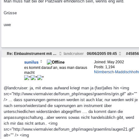
Man muss halt bei der Platzwahl erfinderisch sein, wenns eng wird.
Grüsse
uwe
Re: Einbauinstrument mit umschaltbarer Anzeige
landcruiser
06/06/2005
09:45
#
45856
sunilus
Joined:
May 2002
Posts: 1,194
es kommt darauf an, was man daraus
Nörnbersch-Maddischhofn
macht
@landcruiser: ja, mit etwas aufwand kriegt man ja (fast)alles hin <img
src="http://www.viermalvier.de/forum_php/images/graemlins/grin.gif" alt=""
/> ... dass spannungen gemessen werden ist auch klar, nur werden wohl je
nach sensor/widerstand die sapnnungen am instrument über
unterschiedlichen widerständen abgegriffen .... da kommt dann die
anpassungsschaltung...aber wenns sowas nicht handelsüblich gibt, werd
ich mir das nicht antun.. <img
src="http://www.viermalvier.de/forum_php/images/graemlins/augen21.gif"
alt="" /> <img