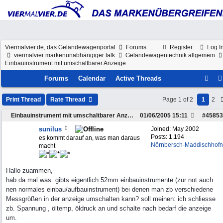
Viermalvier.de, das Geländewagenportal
Forums
Register
Log I
viermalvier markenunabhängiger talk
Geländewagentechnik allgemein
Einbauinstrument mit umschaltbarer Anzeige
Forums
Calendar
Active Threads
Print Thread
Rate Thread
Page 1 of 2
1
2
Einbauinstrument mit umschaltbarer Anzeige
01/06/2005
15:11
#
45853
sunilus
Joined:
May 2002
Posts: 1,194
es kommt darauf an, was man daraus
Nörnbersch-Maddischhofn
macht
Hallo zuammen,
hab da mal was. gibts eigentlich 52mm einbauinstrumente (zur not auch
nen normales einbau/aufbauinstrument) bei denen man zb verschiedene
Messgrößen in der anzeige umschalten kann? soll meinen: ich schliesse
zb. Spannung , öltemp, öldruck an und schalte nach bedarf die anzeige
um.