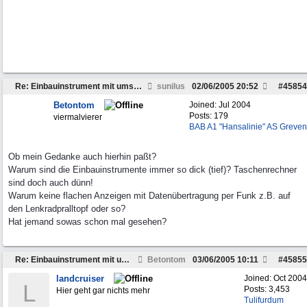
Re: Einbauinstrument mit umschaltbarer Anzeige
sunilus
02/06/2005
20:52
#
45854
Betontom
Joined:
Jul 2004
Posts: 179
viermalvierer
BAB A1 "Hansalinie" AS Greven
Ob mein Gedanke auch hierhin paßt?
Warum sind die Einbauinstrumente immer so dick (tief)? Taschenrechner
sind doch auch dünn!
Warum keine flachen Anzeigen mit Datenübertragung per Funk z.B. auf
den Lenkradpralltopf oder so?
Hat jemand sowas schon mal gesehen?
Re: Einbauinstrument mit umschaltbarer Anzeige
Betontom
03/06/2005
10:11
#
45855
landcruiser
Joined:
Oct 2004
L
Posts: 3,453
Hier geht gar nichts mehr
Tulifurdum