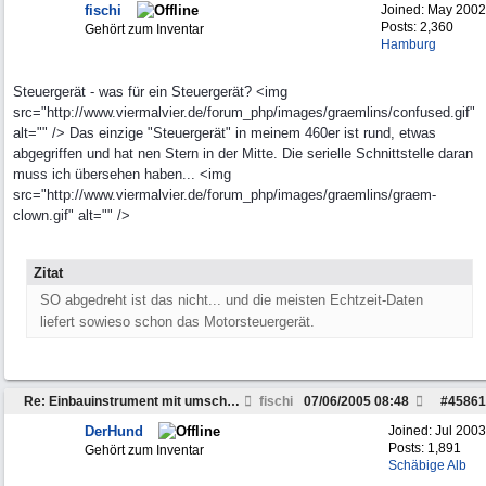
fischi
Joined:
May 2002
Posts: 2,360
Gehört zum Inventar
Hamburg
Steuergerät - was für ein Steuergerät? <img
src="http://www.viermalvier.de/forum_php/images/graemlins/confused.gif"
alt="" /> Das einzige "Steuergerät" in meinem 460er ist rund, etwas
abgegriffen und hat nen Stern in der Mitte. Die serielle Schnittstelle daran
muss ich übersehen haben... <img
src="http://www.viermalvier.de/forum_php/images/graemlins/graem-
clown.gif" alt="" />
Zitat
SO abgedreht ist das nicht... und die meisten Echtzeit-Daten
liefert sowieso schon das Motorsteuergerät.
Re: Einbauinstrument mit umschaltbarer Anzeige
fischi
07/06/2005
08:48
#
45861
DerHund
Joined:
Jul 2003
Posts: 1,891
Gehört zum Inventar
Schäbige Alb