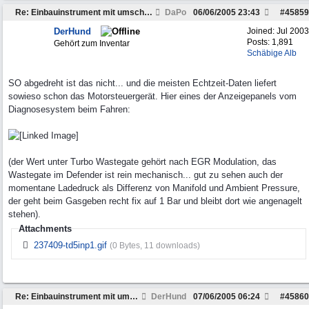
Re: Einbauinstrument mit umschaltbarer Anzeige
DaPo
06/06/2005
23:43
#
45859
DerHund
Joined:
Jul 2003
Posts: 1,891
Gehört zum Inventar
Schäbige Alb
SO abgedreht ist das nicht... und die meisten Echtzeit-Daten liefert
sowieso schon das Motorsteuergerät. Hier eines der Anzeigepanels vom
Diagnosesystem beim Fahren:
(der Wert unter Turbo Wastegate gehört nach EGR Modulation, das
Wastegate im Defender ist rein mechanisch... gut zu sehen auch der
momentane Ladedruck als Differenz von Manifold und Ambient Pressure,
der geht beim Gasgeben recht fix auf 1 Bar und bleibt dort wie angenagelt
stehen).
Attachments
237409-td5inp1.gif
(0 Bytes, 11 downloads)
Re: Einbauinstrument mit umschaltbarer Anzeige
DerHund
07/06/2005
06:24
#
45860