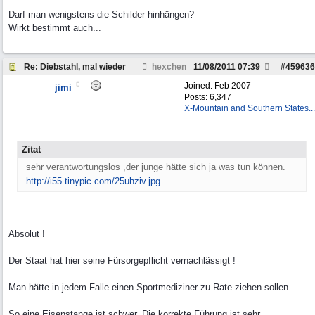
Darf man wenigstens die Schilder hinhängen?
Wirkt bestimmt auch...
Re: Diebstahl, mal wieder
hexchen
11/08/2011
07:39
#
459636
Joined:
Feb 2007
jimi
Posts: 6,347
X-Mountain and Southern States...
Zitat
sehr verantwortungslos ,der junge hätte sich ja was tun können.
http://i55.tinypic.com/25uhziv.jpg
Absolut !
Der Staat hat hier seine Fürsorgepflicht vernachlässigt !
Man hätte in jedem Falle einen Sportmediziner zu Rate ziehen sollen.
So eine Eisenstange ist schwer. Die korrekte Führung ist sehr