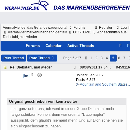
Viermalvier.de, das Geländewagenportal
Forums
Register
Log I
viermalvier markenunabhängiger talk
OFF-TOPIC
Abgeschnitten aus:
Diebstahl, mal wieder
Forums
Calendar
Active Threads
Print Thread
Rate Thread
Page 5 of 7
1
2
3
4
5
6
7
Re: Diebstahl, mal wieder
08/08/2011
17:34
#
459116
Joined:
Feb 2007
jimi
Posts: 6,347
X-Mountain and Southern States...
Original geschrieben von kein zweiter
jimi, ganz unter uns, ich werd in dieser Grube Dich nicht mehr
lange schützen können, denn wer dreimal "Bauernopfer"
ausspricht, dem glaubt's niemand mehr. Und auf Dich scheinen sie
sich eingeschossen zu haben.