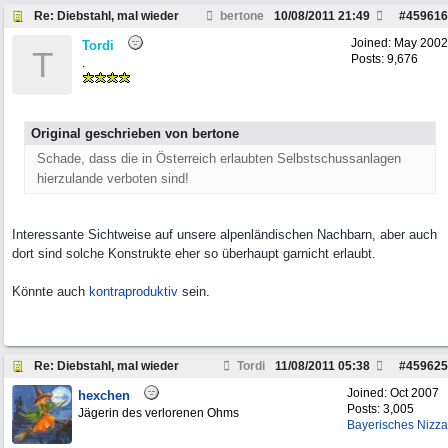
Re: Diebstahl, mal wieder
bertone
10/08/2011
21:49
#
459616
Joined:
May 2002
Tordi
T
Posts: 9,676
.
Original geschrieben von bertone
Schade, dass die in Österreich erlaubten Selbstschussanlagen
hierzulande verboten sind!
Interessante Sichtweise auf unsere alpenländischen Nachbarn, aber auch
dort sind solche Konstrukte eher so überhaupt garnicht erlaubt.
Könnte auch
kontraproduktiv
sein.
Re: Diebstahl, mal wieder
Tordi
11/08/2011
05:38
#
459625
Joined:
Oct 2007
hexchen
Posts: 3,005
Jägerin des verlorenen Ohms
Bayerisches Nizza