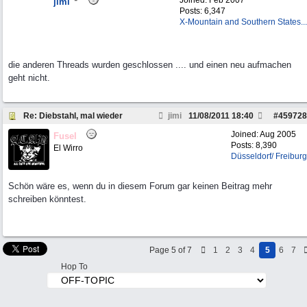
Joined:
Feb 2007
jimi
Posts: 6,347
X-Mountain and Southern States...
die anderen Threads wurden geschlossen .... und einen neu aufmachen
geht nicht.
Re: Diebstahl, mal wieder
jimi
11/08/2011
18:40
#
459728
Joined:
Aug 2005
Fusel
Posts: 8,390
El Wirro
Düsseldorf/ Freiburg
Schön wäre es, wenn du in diesem Forum gar keinen Beitrag mehr
schreiben könntest.
Page 5 of 7
1
2
3
4
5
6
7
Hop To