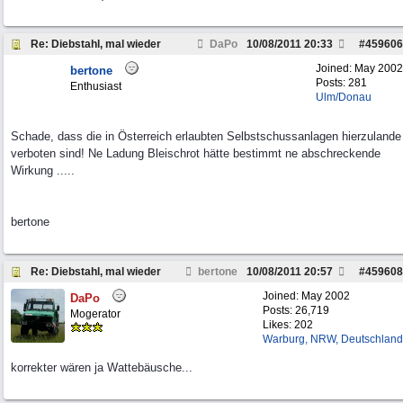
Re: Diebstahl, mal wieder
DaPo
10/08/2011
20:33
#
459606
Joined:
May 2002
bertone
Posts: 281
Enthusiast
Ulm/Donau
Schade, dass die in Österreich erlaubten Selbstschussanlagen hierzulande
verboten sind! Ne Ladung Bleischrot hätte bestimmt ne abschreckende
Wirkung .....
bertone
Re: Diebstahl, mal wieder
bertone
10/08/2011
20:57
#
459608
Joined:
May 2002
DaPo
Posts: 26,719
Mogerator
Likes: 202
Warburg, NRW, Deutschland
korrekter wären ja Wattebäusche...