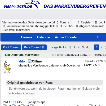
Viermalvier.de, das Geländewagenportal
Forums
Register
Log I
viermalvier markenunabhängiger talk
OFF-TOPIC
Abgeschnitten aus:
Diebstahl, mal wieder
Forums
Calendar
Active Threads
Print Thread
Rate Thread
Page 6 of 7
1
2
3
4
5
6
7
Re: Diebstahl, mal wieder
Fusel
11/08/2011
18:52
#
459731
Milo
Joined:
Oct 2005
Posts: 7,596
ehemalige Vorsitzende Laternenclub Oberschur
Original geschrieben von Fusel
Schön wäre es, wenn du in diesem Forum gar keinen Beitrag mehr
schreiben könntest.
PRUUUUUUST.....japsjapsjaps....