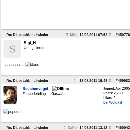
Re: Diebstahl, mal wieder
Milo
12/08/2011
07:52
#
459778
Sigi_H
S
Unregistered
hahahaha ...
Re: Diebstahl, mal wieder
13/08/2011
19:48
#
459983
Seuchenvogel
Joined:
Apr 2005
Posts: 2,780
Zauberlehrling im Gaswahn
Likes: 2
bei Wolgast
Re: Diebstahl, mal wieder
DaPo
14/08/2011
13:12
#
460042