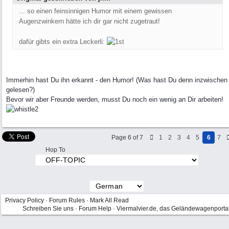
... so einen feinsinnigen Humor mit einem gewissen
Augenzwinkern hätte ich dir gar nicht zugetraut!
dafür gibts ein extra Leckerli:
Immerhin hast Du ihn erkannt - den Humor! (Was hast Du denn inzwischen
gelesen?)
Bevor wir aber Freunde werden, musst Du noch ein wenig an Dir arbeiten!
Page 6 of 7
1
2
3
4
5
6
7
Hop To
Privacy Policy
·
Forum Rules
·
Mark All Read
Schreiben Sie uns
·
Forum Help
·
Viermalvier.de, das Geländewagenporta