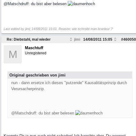
@Matschdruff: du bist aber belesen
Last edited by jimi;
14/08/2011
15:01
. Reason: wie schreibt man branleur ?
Re: Diebstahl, mal wieder
jimi
14/08/2011
15:05
#
460050
Maschtuff
M
Unregistered
Original geschrieben von jimi
nun - dann ersetze ich dieses "putzende" Kausalitätsprinzip durch
Verursacherprinzip.
@Matschdruff: du bist aber belesen
Koennte Dir ja nun auch nicht schaden! Ich fuerchte aber, Du waerest