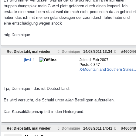
Es wird immer verruckter. was ist der unterschied: ich fahre auf einen
truppenubungsplaz mein G wird platt gefahren durch einen leopard. Ich
erstatte eine neue beim staat weil die mich nicht personlich da an gehindert
haben das ich mit meinen gelandewagen der zaun durch fahre habe und
eine entschädigung wegen shock
mfg Dominique
Re: Diebstahl, mal wieder
Dominique
14/08/2011
13:34
#
460044
jimi
Joined:
Feb 2007
Posts: 6,347
X-Mountain and Southern States...
Tja, Dominique - das ist Deutschland.
Es wird versucht, die Schuld unter
allen
Beteiligten aufzuteilen.
Das Kausalitätsprinzip tritt in den Hintergrund.
Re: Diebstahl, mal wieder
Dominique
14/08/2011
14:41
#
460048