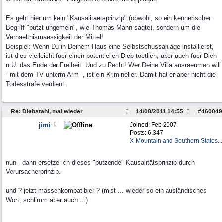
Es geht hier um kein "Kausalitaetsprinzip" (obwohl, so ein kennerischer
Begriff "putzt ungemein", wie Thomas Mann sagte), sondern um die
Verhaeltnismaessigkeit der Mittel!
Beispiel: Wenn Du in Deinem Haus eine Selbstschussanlage installierst,
ist dies vielleicht fuer einen potentiellen Dieb toetlich, aber auch fuer Dich
u.U. das Ende der Freiheit. Und zu Recht! Wer Deine Villa ausraeumen will
- mit dem TV unterm Arm -, ist ein Krimineller. Damit hat er aber nicht die
Todesstrafe verdient.
Re: Diebstahl, mal wieder
14/08/2011
14:55
#
460049
jimi
Joined:
Feb 2007
Posts: 6,347
X-Mountain and Southern States...
nun - dann ersetze ich dieses "putzende" Kausalitätsprinzip durch
Verursacherprinzip.
und ? jetzt massenkompatibler ? (mist ... wieder so ein ausländisches
Wort, schlimm aber auch ...)