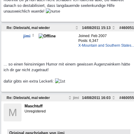
danach so destabilisiert, dass langdauernde seelenkundige Hilfe
unausweichlich wuerde!
Re: Diebstahl, mal wieder
14/08/2011
15:13
#
460051
jimi
Joined:
Feb 2007
Posts: 6,347
X-Mountain and Southern States...
... so einen feinsinnigen Humor mit einem gewissen Augenzwinkern hätte
ich dir gar nicht zugetraut!
dafür gibts ein extra Leckerli:
Re: Diebstahl, mal wieder
jimi
14/08/2011
16:03
#
460055
Maschtuff
M
Unregistered
Original geschrieben von jimi