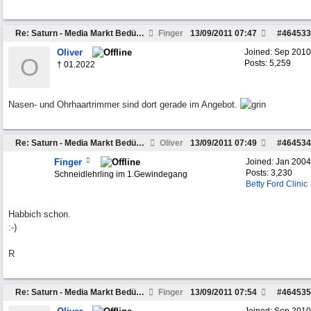
Re: Saturn - Media Markt Bedürfnisse wecken. Hilfe.
Finger
13/09/2011
07:47
#
464533
Oliver
Joined:
Sep 2010
O
Posts: 5,259
† 01.2022
Nasen- und Ohrhaartrimmer sind dort gerade im Angebot.
Re: Saturn - Media Markt Bedürfnisse wecken. Hilfe.
Oliver
13/09/2011
07:49
#
464534
Finger
Joined:
Jan 2004
Posts: 3,230
Schneidlehrling im 1.Gewindegang
Betty Ford Clinic
Habbich schon.
:-)
R
Re: Saturn - Media Markt Bedürfnisse wecken. Hilfe.
Finger
13/09/2011
07:54
#
464535