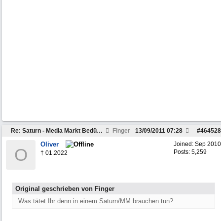
Re: Saturn - Media Markt Bedürfnisse wecken. Hilfe.
Finger
13/09/2011
07:28
#
464528
Oliver
Joined:
Sep 2010
O
Posts: 5,259
† 01.2022
Original geschrieben von Finger
Was tätet Ihr denn in einem Saturn/MM brauchen tun?