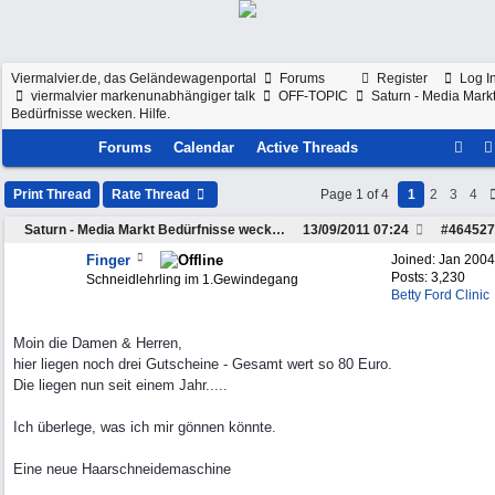
Viermalvier.de, das Geländewagenportal
Forums
Register
Log I
viermalvier markenunabhängiger talk
OFF-TOPIC
Saturn - Media Mark
Bedürfnisse wecken. Hilfe.
Forums
Calendar
Active Threads
Print Thread
Rate Thread
Page 1 of 4
1
2
3
4
Saturn - Media Markt Bedürfnisse wecken. Hilfe.
13/09/2011
07:24
#
464527
Finger
Joined:
Jan 2004
Posts: 3,230
Schneidlehrling im 1.Gewindegang
Betty Ford Clinic
Moin die Damen & Herren,
hier liegen noch drei Gutscheine - Gesamt wert so 80 Euro.
Die liegen nun seit einem Jahr.....
Ich überlege, was ich mir gönnen könnte.
Eine neue Haarschneidemaschine