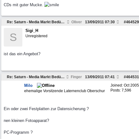
CDs mit guter Mucke.
Re: Saturn - Media Markt Bedürfnisse wecken. Hilfe.
Oliver
13/09/2011
07:30
#
464529
Sigi_H
S
Unregistered
ist das ein Angebot?
Re: Saturn - Media Markt Bedürfnisse wecken. Hilfe.
Finger
13/09/2011
07:41
#
464531
Milo
Joined:
Oct 2005
Posts: 7,596
ehemalige Vorsitzende Laternenclub Oberschur
Ein oder zwei Festplatten zur Datensicherung ?
nen kleinen Fotoapparat?
PC-Programm ?