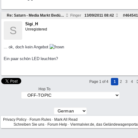
Re: Saturn - Media Markt Bedürfnisse wecken. Hilfe.
Finger
13/09/2011
08:42
#
464541
Sigi_H
S
Unregistered
... ok, doch kein Angebot
Ein paar schön LED leuchten?
Page 1 of 4
1
2
3
4
Hop To
Privacy Policy
·
Forum Rules
·
Mark All Read
Schreiben Sie uns
·
Forum Help
·
Viermalvier.de, das Geländewagenporta