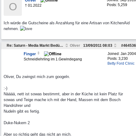
Oliver
Joined:
Sep 2010
O
Posts: 5,259
† 01.2022
Ich würde die Gutscheine als Anzahlung für eine Artisan von KitchenAid
nehmen.
Re: Saturn - Media Markt Bedürfnisse wecken. Hilfe.
Oliver
13/09/2011
08:03
#
464536
Finger
Joined:
Jan 2004
Posts: 3,230
Schneidlehrling im 1.Gewindegang
Betty Ford Clinic
Oliver, Du zwingst mich zum googeln.
:-)
Nääää, nett ist sowas bestimmt, aber in der Küche ist kein Platz für
sowas und Teige mache ich mit der Hand, Massen mit dem Bosch
Handrührer und
Nudeln gibt es fertig.
Duke-Nukem 2
Aber so richtig geht das nicht an mich.