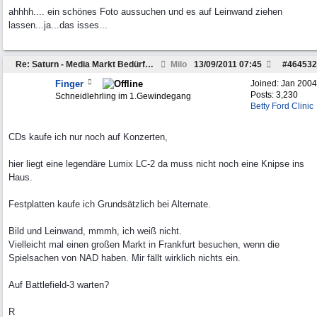
ahhhh.... ein schönes Foto aussuchen und es auf Leinwand ziehen
lassen...ja...das isses...
Re: Saturn - Media Markt Bedürfnisse wecken. Hilfe.
Milo
13/09/2011
07:45
#
464532
Finger
Joined:
Jan 2004
Posts: 3,230
Schneidlehrling im 1.Gewindegang
Betty Ford Clinic
CDs kaufe ich nur noch auf Konzerten,
hier liegt eine legendäre Lumix LC-2 da muss nicht noch eine Knipse ins
Haus.
Festplatten kaufe ich Grundsätzlich bei Alternate.
Bild und Leinwand, mmmh, ich weiß nicht.
Vielleicht mal einen großen Markt in Frankfurt besuchen, wenn die
Spielsachen von NAD haben. Mir fällt wirklich nichts ein.
Auf Battlefield-3 warten?
R