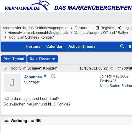
Viermalvier.de, das Geländewagenportal
Forums
Register
Log I
viermalvier markenunabhängiger talk
Veranstaltungen / Offroad / Rallye
Trophy im Schnee? Könige?
Forums
Calendar
Active Threads
Print Thread
Rate Thread
Trophy im Schnee? Könige?
16/10/2011
08:27
#
470048
Joined:
May 2002
Johannes
J
Posts: 435
Süchtiger
Nähe Baden-Baden
Hätte da mal jemand Lust drauf?
So zwischen Neujahr und hl. 3 Könige?
::::: Werbung ::::: NB