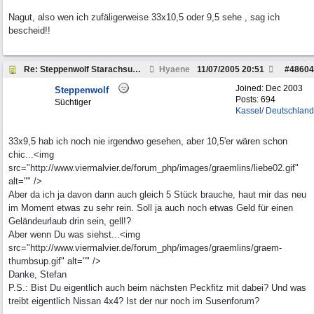
Nagut, also wen ich zufäligerweise 33x10,5 oder 9,5 sehe , sag ich
bescheid!!
Re: Steppenwolf Starachsumbau
Hyaene
11/07/2005
20:51
#
48604
Joined:
Dec 2003
Steppenwolf
Posts: 694
Süchtiger
Kassel/ Deutschland
33x9,5 hab ich noch nie irgendwo gesehen, aber 10,5'er wären schon
chic...<img
src="http://www.viermalvier.de/forum_php/images/graemlins/liebe02.gif"
alt="" />
Aber da ich ja davon dann auch gleich 5 Stück brauche, haut mir das neu
im Moment etwas zu sehr rein. Soll ja auch noch etwas Geld für einen
Geländeurlaub drin sein, gell!?
Aber wenn Du was siehst...<img
src="http://www.viermalvier.de/forum_php/images/graemlins/graem-
thumbsup.gif" alt="" />
Danke, Stefan
P.S.: Bist Du eigentlich auch beim nächsten Peckfitz mit dabei? Und was
treibt eigentlich Nissan 4x4? Ist der nur noch im Susenforum?