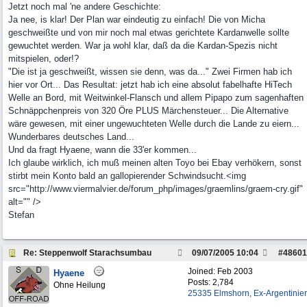
Jetzt noch mal 'ne andere Geschichte:
Ja nee, is klar! Der Plan war eindeutig zu einfach! Die von Micha
geschweißte und von mir noch mal etwas gerichtete Kardanwelle sollte
gewuchtet werden. War ja wohl klar, daß da die Kardan-Spezis nicht
mitspielen, oder!?
"Die ist ja geschweißt, wissen sie denn, was da..." Zwei Firmen hab ich
hier vor Ort... Das Resultat: jetzt hab ich eine absolut fabelhafte HiTech
Welle an Bord, mit Weitwinkel-Flansch und allem Pipapo zum sagenhaften
Schnäppchenpreis von 320 Öre PLUS Märchensteuer... Die Alternative
wäre gewesen, mit einer ungewuchteten Welle durch die Lande zu eiern...
Wunderbares deutsches Land...
Und da fragt Hyaene, wann die 33'er kommen...
Ich glaube wirklich, ich muß meinen alten Toyo bei Ebay verhökern, sonst
stirbt mein Konto bald an gallopierender Schwindsucht.<img
src="http://www.viermalvier.de/forum_php/images/graemlins/graem-cry.gif"
alt="" />
Stefan
Re: Steppenwolf Starachsumbau
09/07/2005
10:04
#
48601
Joined:
Feb 2003
Hyaene
Posts: 2,784
Ohne Heilung
25335 Elmshorn, Ex-Argentinier