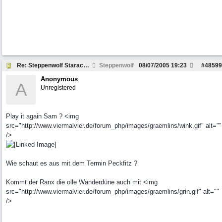
Re: Steppenwolf Starachsumbau
Steppenwolf
08/07/2005
19:23
#
48599
Anonymous
A
Unregistered
Play it again Sam ? <img
src="http://www.viermalvier.de/forum_php/images/graemlins/wink.gif" alt=""
/>
Wie schaut es aus mit dem Termin Peckfitz ?
Kommt der Ranx die olle Wanderdüne auch mit <img
src="http://www.viermalvier.de/forum_php/images/graemlins/grin.gif" alt=""
/>