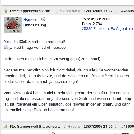
Re: Steppenwolf Starachsumbau
Steppenwolf
12/07/2005
13:27
#
48605
Joined:
Feb 2003
Hyaene
Posts: 2,784
Ohne Heilung
25335 Elmshorn, Ex-Argentinier
Also die 33x9,5 hatte ich mal drauf!
hatten nach meinen fahrstiel zu wenig gripp( zu schmal)
Negstes mal peckfitz binn ich nicht dabei, da ich alle julie wochenenden
arbeiten darf, bis aufs letzte, und da ziehe ich um! Aber in Sept. binn ich
eieder dabei, da mach ich ja auch die orga!
Vom Nissan 4x4 hab ich nicht mehr viel gehört, der schuftet den ganzen
tag, und abens restaurirt er ja die suse von Stefi, und wenn er damit fertig
ist, ist irgentwei ein Operl senator , ode rsowas in der art drann, und dann
sol endlich seine Pick-up höherkommen!
Re: Steppenwolf Starachsumbau
Hyaene
13/07/2005
23:00
#
48606