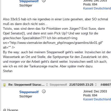
Joined:
Dec 2003
Steppenwolf
Posts: 694
Süchtiger
Kassel/ Deutschland
Also 33x9,5 hab ich nie irgendwo in einer Liste gesehen, aber SO schmal
muß es dann doch nicht sein...
Tststs, was sind denn das für Prioritäten vom Jürgen? Erst Suse, dann
Opel Senator(!), und dann erst sein Pick Up? Und wer sorgt für die
griechischen Spezialitäten??? Ich bin entsetzt!<img
src="http://www.viermalvier.de/forum_php/images/graemlins/div01.gif"
alt="" />
By the way: auch bei meinem Steppenwolf geht's weiter. Inzwischen ist der
Wassertank an Ort und Stelle, die Spritpumpe für den Zusatztank ist drin,
und morgen vor der Arbeit geht's damit weiter. Inzwischen weiß ich auch,
wie ich es mit der Tankanzeige mache. Aber später mehr dazu.
Stefan
Re: Steppenwolf Starachsumbau
Steppenwolf
21/07/2005
23:25
#
48607
Joined:
Dec 2003
Steppenwolf
Posts: 694
Süchtiger
Kassel/ Deutschland
@ Hyaene.