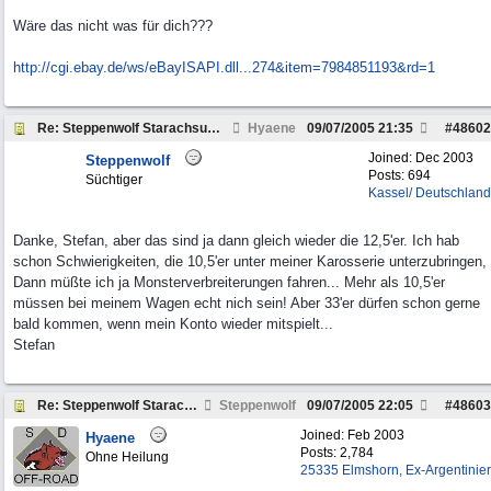
Wäre das nicht was für dich???
http://cgi.ebay.de/ws/eBayISAPI.dll...
274&item=7984851193&rd=1
Re: Steppenwolf Starachsumbau
Hyaene
09/07/2005
21:35
#
48602
Joined:
Dec 2003
Steppenwolf
Posts: 694
Süchtiger
Kassel/ Deutschland
Danke, Stefan, aber das sind ja dann gleich wieder die 12,5'er. Ich hab
schon Schwierigkeiten, die 10,5'er unter meiner Karosserie unterzubringen,
Dann müßte ich ja Monsterverbreiterungen fahren... Mehr als 10,5'er
müssen bei meinem Wagen echt nich sein! Aber 33'er dürfen schon gerne
bald kommen, wenn mein Konto wieder mitspielt...
Stefan
Re: Steppenwolf Starachsumbau
Steppenwolf
09/07/2005
22:05
#
48603
Joined:
Feb 2003
Hyaene
Posts: 2,784
Ohne Heilung
25335 Elmshorn, Ex-Argentinier