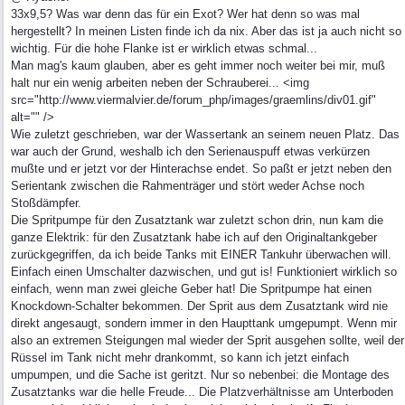
33x9,5? Was war denn das für ein Exot? Wer hat denn so was mal
hergestellt? In meinen Listen finde ich da nix. Aber das ist ja auch nicht so
wichtig. Für die hohe Flanke ist er wirklich etwas schmal...
Man mag's kaum glauben, aber es geht immer noch weiter bei mir, muß
halt nur ein wenig arbeiten neben der Schrauberei... <img
src="http://www.viermalvier.de/forum_php/images/graemlins/div01.gif"
alt="" />
Wie zuletzt geschrieben, war der Wassertank an seinem neuen Platz. Das
war auch der Grund, weshalb ich den Serienauspuff etwas verkürzen
mußte und er jetzt vor der Hinterachse endet. So paßt er jetzt neben den
Serientank zwischen die Rahmenträger und stört weder Achse noch
Stoßdämpfer.
Die Spritpumpe für den Zusatztank war zuletzt schon drin, nun kam die
ganze Elektrik: für den Zusatztank habe ich auf den Originaltankgeber
zurückgegriffen, da ich beide Tanks mit EINER Tankuhr überwachen will.
Einfach einen Umschalter dazwischen, und gut is! Funktioniert wirklich so
einfach, wenn man zwei gleiche Geber hat! Die Spritpumpe hat einen
Knockdown-Schalter bekommen. Der Sprit aus dem Zusatztank wird nie
direkt angesaugt, sondern immer in den Haupttank umgepumpt. Wenn mir
also an extremen Steigungen mal wieder der Sprit ausgehen sollte, weil der
Rüssel im Tank nicht mehr drankommt, so kann ich jetzt einfach
umpumpen, und die Sache ist geritzt. Nur so nebenbei: die Montage des
Zusatztanks war die helle Freude... Die Platzverhältnisse am Unterboden