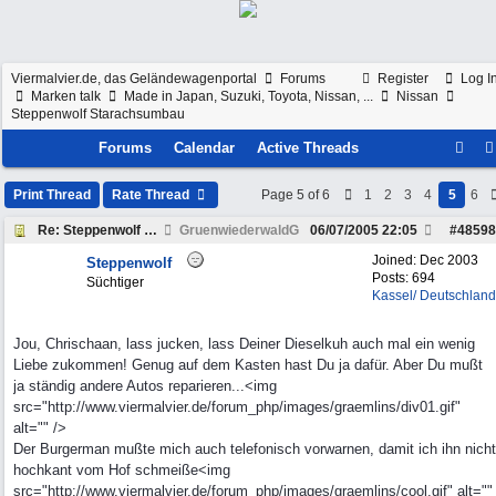
Viermalvier.de, das Geländewagenportal
Forums
Register
Log I
Marken talk
Made in Japan, Suzuki, Toyota, Nissan, ...
Nissan
Steppenwolf Starachsumbau
Forums
Calendar
Active Threads
Print Thread
Rate Thread
Page 5 of 6
1
2
3
4
5
6
Re: Steppenwolf Starachsumbau
GruenwiederwaldG
06/07/2005
22:05
#
48598
Joined:
Dec 2003
Steppenwolf
Posts: 694
Süchtiger
Kassel/ Deutschland
Jou, Chrischaan, lass jucken, lass Deiner Dieselkuh auch mal ein wenig
Liebe zukommen! Genug auf dem Kasten hast Du ja dafür. Aber Du mußt
ja ständig andere Autos reparieren...<img
src="http://www.viermalvier.de/forum_php/images/graemlins/div01.gif"
alt="" />
Der Burgerman mußte mich auch telefonisch vorwarnen, damit ich ihn nicht
hochkant vom Hof schmeiße<img
src="http://www.viermalvier.de/forum_php/images/graemlins/cool.gif" alt=""