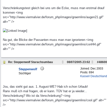
Verschränkungstest gleich bei uns um die Ecke, muss man erstmal drauf
kommen <img
src="http://www.viermalvier.de/forum_php/images/graemlins/augen21.gif"
alt="" />
Na gut, die Blicke der Passanten muss man man ignorieren <img
src="http://www.viermalvier.de/forum_php/images/graemlins/conf44.gif"
alt="" />
Re: Steppenwolf Starachsumbau
08/07/2005
23:02
#
48600
Joined:
Dec 2003
Steppenwolf
Posts: 694
Süchtiger
Kassel/ Deutschland
Jou, das sieht gut aus. 1. August-WE? Hab ich schon Urlaub!
Ranx muß ich mal fragen, ob er kann. TÜV hat er ja wieder...
Verschränkung? Wo ist da Verschränkung? <img
src="http://www.viermalvier.de/forum_php/images/graemlins/cool.gif" alt=""
/>