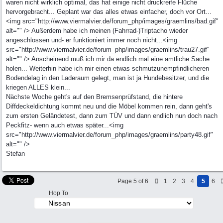
waren nicht wirklich optimal, das hat einige nicht druckreife Flüche
hervorgebracht... Geplant war das alles etwas einfacher, doch vor Ort...
<img src="http://www.viermalvier.de/forum_php/images/graemlins/bad.gif"
alt="" /> Außerdem habe ich meinen (Fahrrad-)Triptacho wieder
angeschlossen und- er funktioniert immer noch nicht...<img
src="http://www.viermalvier.de/forum_php/images/graemlins/trau27.gif"
alt="" /> Anscheinend muß ich mir da endlich mal eine amtliche Sache
holen... Weiterhin habe ich mir einen etwas schmutzunempfindlicheren
Bodendelag in den Laderaum gelegt, man ist ja Hundebesitzer, und die
kriegen ALLES klein...
Nächste Woche geht's auf den Bremsenprüfstand, die hintere
Diffdeckeldichtung kommt neu und die Möbel kommen rein, dann geht's
zum ersten Geländetest, dann zum TÜV und dann endlich nun doch nach
Peckfitz- wenn auch etwas später...<img
src="http://www.viermalvier.de/forum_php/images/graemlins/party48.gif"
alt="" />
Stefan
Page 5 of 6
1
2
3
4
5
6
Hop To