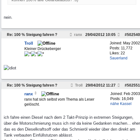
nein.
Re: 100 % Steigung fahren ?
ranx
29/04/2012
10:05
#
502540
Troll
Joined:
May 2002
Posts: 11,772
Kleiner Drückeberger
Likes: 22
Sauerland
Re: 100 % Steigung fahren ?
Troll
29/04/2012
11:27
#
502551
ranx
Joined:
Feb 2003
Posts: 16,049
ranx hat sich selbst vom Thema als Leser
nähe Kassel
gelöscht.
ich fahre einen Diesel nach dem 2 Takt-Prinzip in extremen Steigungen,
über die Motorschmierung muss ich mir da keine Gedanken machen... eher
das es den Dieselkraftsoff oder das Schmieröl wieder über den direkt am
Tank verbauten Einfüllstutzen ablässt.