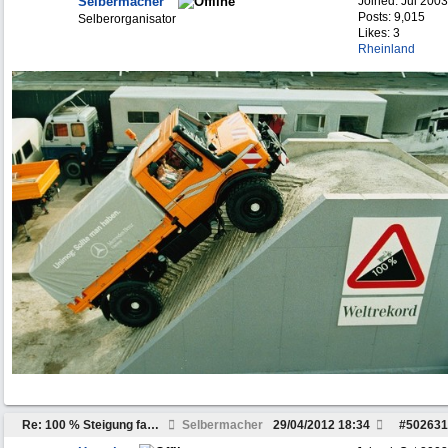
Selbermacher
Joined:
Jul 2003
Posts: 9,015
Selberorganisator
Likes: 3
Rheinland
Re: 100 % Steigung fahren ?
Selbermacher
29/04/2012
18:34
#
502631