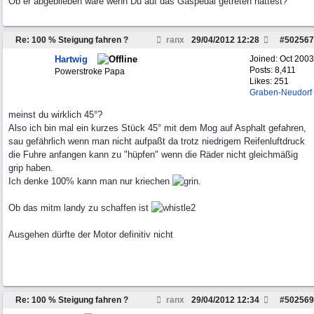
Ob er abgeblieben wäre wenn Du auf das Gaspedal getreten hättest?
Re: 100 % Steigung fahren ?
ranx
29/04/2012
12:28
#
502567
Hartwig
Joined:
Oct 2003
Posts: 8,411
Powerstroke Papa
Likes: 251
Graben-Neudorf
meinst du wirklich 45°?
Also ich bin mal ein kurzes Stück 45° mit dem Mog auf Asphalt gefahren,
sau gefährlich wenn man nicht aufpaßt da trotz niedrigem Reifenluftdruck
die Fuhre anfangen kann zu "hüpfen" wenn die Räder nicht gleichmäßig
grip haben.
Ich denke 100% kann man nur kriechen
.
Ob das mitm landy zu schaffen ist
Ausgehen dürfte der Motor definitiv nicht
Re: 100 % Steigung fahren ?
ranx
29/04/2012
12:34
#
502569