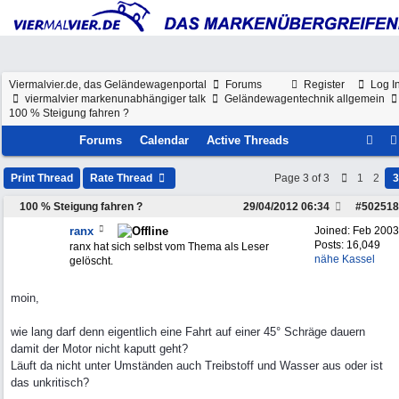
Viermalvier.de, das Geländewagenportal
Forums
Register
Log I
viermalvier markenunabhängiger talk
Geländewagentechnik allgemein
100 % Steigung fahren ?
Forums
Calendar
Active Threads
Print Thread
Rate Thread
Page 3 of 3
1
2
3
100 % Steigung fahren ?
29/04/2012
06:34
#
502518
ranx
Joined:
Feb 2003
Posts: 16,049
ranx hat sich selbst vom Thema als Leser
nähe Kassel
gelöscht.
moin,
wie lang darf denn eigentlich eine Fahrt auf einer 45° Schräge dauern
damit der Motor nicht kaputt geht?
Läuft da nicht unter Umständen auch Treibstoff und Wasser aus oder ist
das unkritisch?