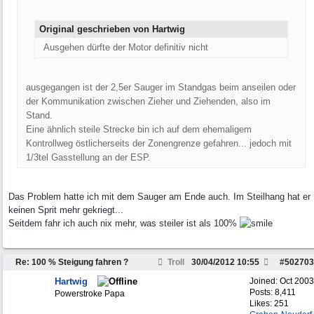
Original geschrieben von Hartwig
Ausgehen dürfte der Motor definitiv nicht
ausgegangen ist der 2,5er Sauger im Standgas beim anseilen oder
der Kommunikation zwischen Zieher und Ziehenden, also im
Stand.
Eine ähnlich steile Strecke bin ich auf dem ehemaligem
Kontrollweg östlicherseits der Zonengrenze gefahren... jedoch mit
1/3tel Gasstellung an der ESP.
Das Problem hatte ich mit dem Sauger am Ende auch. Im Steilhang hat er
keinen Sprit mehr gekriegt...
Seitdem fahr ich auch nix mehr, was steiler ist als 100%
Re: 100 % Steigung fahren ?
Troll
30/04/2012
10:55
#
502703
Hartwig
Joined:
Oct 2003
Posts: 8,411
Powerstroke Papa
Likes: 251