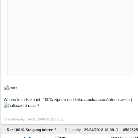
Wenns kein Fake ist, 100% Sperre und linke ̶s̶̶t̶̶e̶̶c̶̶k̶̶a̶̶c̶̶h̶̶s̶̶e̶ Antriebswelle (
azeh) raus ?
Last edited by l_andy;
29/04/2012
15:52
.
Re: 100 % Steigung fahren ?
l_andy
29/04/2012
18:08
#
502625