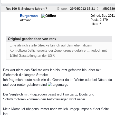
Re: 100 % Steigung fahren ?
ranx
29/04/2012
15:31
#
502589
Burgerman
Joined:
Sep 2011
Posts: 2,479
Altmann
Likes: 6
Original geschrieben von ranx
Eine ähnlich steile Strecke bin ich auf dem ehemaligem
Kontrollweg östlicherseits der Zonengrenze gefahren... jedoch mit
1/3tel Gasstellung an der ESP.
Das war nicht das Steilste was ich bis jetzt gefahren bin, aber mit
Sicherheit die längste Strecke.
Ich frag mich heute noch wie die Grenzer da im Winter oder bei Nässe da
rauf oder runter gefahren sind
Der Vergleich mit Flugzeugen passt nicht so ganz, Boots und
Schiffsmotoren kommen den Anforderungen wohl näher.
Mein Motor lief übrigens immer noch wo ich umgeplumpst auf der Seite
lag.