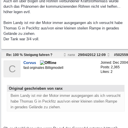
Auch ein über Bögen und Röhren verbundener Kraftstoffeinlass würde
durch das Phänomen der kommunizierenden Röhren nicht viel helfen...
höher legen evtl.
Beim Landy ist mir der Motor immer ausgegangen als ich versucht habe
Thomas G in Peckfitz aus/von einer kleinen steilen Rampe in gerades
Gelände zu ziehen.
Der Tank war 3/4 voll.
Re: 100 % Steigung fahren ?
ranx
29/04/2012
12:09
#
502559
Corvus
Joined:
Dec 2004
C
Posts: 2,365
fast orginales Billigmodell
Likes: 2
Original geschrieben von ranx
Beim Landy ist mir der Motor immer ausgegangen als ich versucht
habe Thomas G in Peckfitz aus/von einer kleinen steilen Rampe
in gerades Gelände zu ziehen.