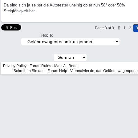
Da sind sich ja selbst die Autotester uneinig ob er nun 58° oder 58%
Steigfähigkeit hat
Page 3 of 3
1
2
3
Hop To
Privacy Policy
·
Forum Rules
·
Mark All Read
Schreiben Sie uns
·
Forum Help
·
Viermalvier.de, das Geländewagenporta