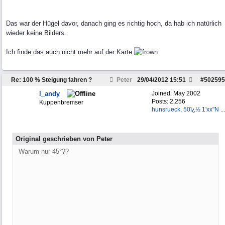
Das war der Hügel davor, danach ging es richtig hoch, da hab ich natürlich
wieder keine Bilders.
Ich finde das auch nicht mehr auf der Karte
Re: 100 % Steigung fahren ?
Peter
29/04/2012
15:51
#
502595
l_andy
Joined:
May 2002
Posts: 2,256
Kuppenbremser
hunsrueck, 50ï¿½ 1'xx"N ...
Original geschrieben von Peter
Warum nur 45°??