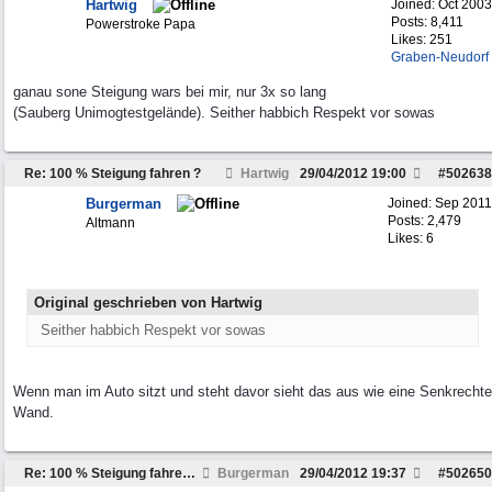
Hartwig
Joined:
Oct 2003
Posts: 8,411
Powerstroke Papa
Likes: 251
Graben-Neudorf
ganau sone Steigung wars bei mir, nur 3x so lang
(Sauberg Unimogtestgelände). Seither habbich Respekt vor sowas
Re: 100 % Steigung fahren ?
Hartwig
29/04/2012
19:00
#
502638
Burgerman
Joined:
Sep 2011
Posts: 2,479
Altmann
Likes: 6
Original geschrieben von Hartwig
Seither habbich Respekt vor sowas
Wenn man im Auto sitzt und steht davor sieht das aus wie eine Senkrechte
Wand.
Re: 100 % Steigung fahren ?
Burgerman
29/04/2012
19:37
#
502650