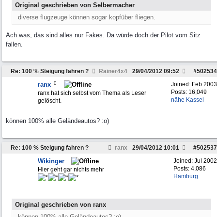
Original geschrieben von Selbermacher
diverse flugzeuge können sogar kopfüber fliegen.
Ach was, das sind alles nur Fakes. Da würde doch der Pilot vom Sitz
fallen.
Re: 100 % Steigung fahren ?
Rainer4x4
29/04/2012
09:52
#
502534
ranx
Joined:
Feb 2003
Posts: 16,049
ranx hat sich selbst vom Thema als Leser
nähe Kassel
gelöscht.
können 100% alle Geländeautos? :o)
Re: 100 % Steigung fahren ?
ranx
29/04/2012
10:01
#
502537
Wikinger
Joined:
Jul 2002
Posts: 4,086
Hier geht gar nichts mehr
Hamburg
Original geschrieben von ranx
können 100% alle Geländeautos? :o)