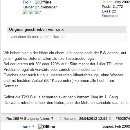
Troll
Joined:
May 2002
Posts: 11,772
Kleiner Drückeberger
Likes: 22
Sauerland
Original geschrieben von ranx
von einer kleinen steilen Rampe
Wir haben hier in der Nähe ein ehem. Übungsgelände der BW gehabt, auf
jenem gabt es Betonstraßen als fixe Teststrecke, egal.
Bei der letzten mit 50° oder 120% auf ~50m macht der 110er TDI keine
Probleme, egal ob vorwärts oder zurück den Huckel auffi.
Gleiches aber auch für alle unserer roten Allradfahrzeuge, ohne Wasser
und mit leichtem Anlauf (90° Kurve unten) kommen alle hoch ...im
Sommer.
Selbst die T2/3 Bulli´s scharrten zwar nach kurzem Weg im 1. Gang
rückwärts rutschend über den Beton, aber die Motoren schadete das nicht.
Re: 100 % Steigung fahren ?
Hartwig
29/04/2012
12:54
#
502574
ranx
Joined:
Feb 2003