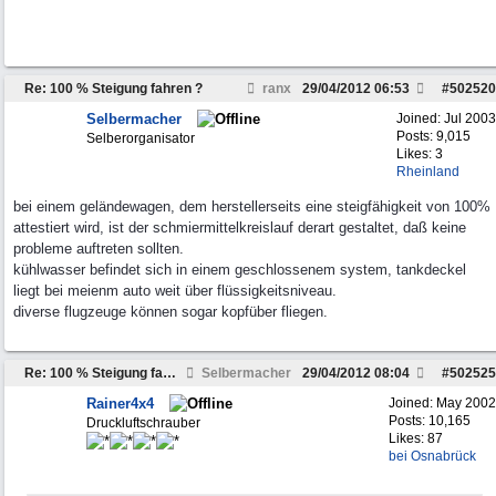
Re: 100 % Steigung fahren ?
ranx
29/04/2012
06:53
#
502520
Selbermacher
Joined:
Jul 2003
Posts: 9,015
Selberorganisator
Likes: 3
Rheinland
bei einem geländewagen, dem herstellerseits eine steigfähigkeit von 100%
attestiert wird, ist der schmiermittelkreislauf derart gestaltet, daß keine
probleme auftreten sollten.
kühlwasser befindet sich in einem geschlossenem system, tankdeckel
liegt bei meienm auto weit über flüssigkeitsniveau.
diverse flugzeuge können sogar kopfüber fliegen.
Re: 100 % Steigung fahren ?
Selbermacher
29/04/2012
08:04
#
502525
Rainer4x4
Joined:
May 2002
Posts: 10,165
Druckluftschrauber
Likes: 87
bei Osnabrück