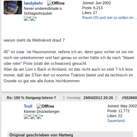
landybehr
Joined:
Jun 2002
Posts: 6,213
Never underestimate a
Likes: 27
Schlagschrauber
Raum OS und viel zu selten im ...
warum steht da Weltrekord drauf ?
45° ist zwar ´ne Hausnummer, nehme ich an, denn ganz sicher ist sie mir
noch nie unterkommen und fast genau so sicher hätte ich da nach "blauer
oder roter" Piste (statt der schwarzen) gesucht.
Aber da am Lion´s Back in Amiland, ist das nicht auch so steil ? Ich lese
immer, daß der STein dort so enorme Traktion bietet und da technisch im
Grunde so gut wie alle Autos hochkommen.
Re: 100 % Steigung fahren ?
Hartwig
29/04/2012
20:26
#
502660
Troll
Joined:
May 2002
Posts: 11,772
Kleiner Drückeberger
Likes: 22
Sauerland
Original geschrieben von Hartwig