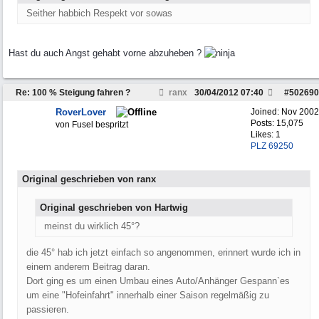
Seither habbich Respekt vor sowas
Hast du auch Angst gehabt vorne abzuheben ?
Re: 100 % Steigung fahren ?
ranx
30/04/2012
07:40
#
502690
RoverLover
Joined:
Nov 2002
Posts: 15,075
von Fusel bespritzt
Likes: 1
PLZ 69250
Original geschrieben von ranx
Original geschrieben von Hartwig
meinst du wirklich 45°?
die 45° hab ich jetzt einfach so angenommen, erinnert wurde ich in
einem anderem Beitrag daran.
Dort ging es um einen Umbau eines Auto/Anhänger Gespann`es
um eine "Hofeinfahrt" innerhalb einer Saison regelmäßig zu
passieren.