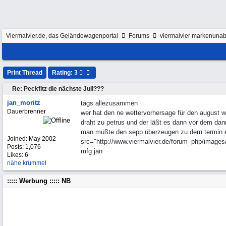
Viermalvier.de, das Geländewagenportal
Forums
viermalvier markenunab
Print Thread
Rating: 3
Re: Peckfitz die nächste Juli???
jan_moritz
tags allezusammen
Dauerbrenner
wer hat den ne wettervorhersage für den august 
draht zu petrus und der läßt es dann vor dem dan
man müßte den sepp überzeugen zu dem termin eini
Joined:
May 2002
src="http://www.viermalvier.de/forum_php/images/g
Posts: 1,076
mfg jan
Likes: 6
nähe krümmel
::::: Werbung ::::: NB