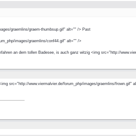
mages/graemlins/graem-thumbsup.gif" alt="" /> Past
um_php/images/graemlins/conf44.gif" alt="" />
hren an dem tollen Badesee, is auch ganz witzig <img src="http://www.vierm
 <img src="http://www.viermalvier.de/forum_php/images/graemlins/frown.gif" al