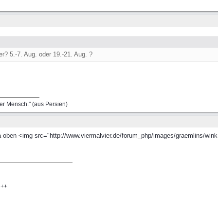
? 5.-7. Aug. oder 19.-21. Aug. ?
er Mensch." (aus Persien)
 oben <img src="http://www.viermalvier.de/forum_php/images/graemlins/wink.g
 ++