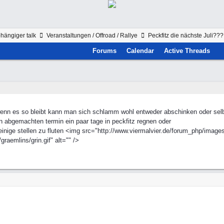
hängiger talk
Veranstaltungen / Offroad / Rallye
Peckfitz die nächste Juli???
Forums
Calendar
Active Threads
wenn es so bleibt kann man sich schlamm wohl entweder abschinken oder selbs
n abgemachten termin ein paar tage in peckfitz regnen oder
ge stellen zu fluten <img src="http://www.viermalvier.de/forum_php/images/
raemlins/grin.gif" alt="" />