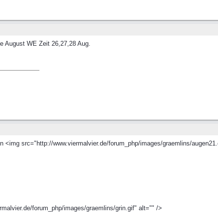
zte August WE Zeit 26,27,28 Aug.
n <img src="http://www.viermalvier.de/forum_php/images/graemlins/augen21.g
malvier.de/forum_php/images/graemlins/grin.gif" alt="" />