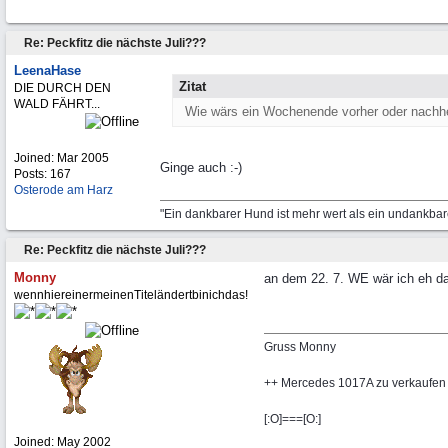
Re: Peckfitz die nächste Juli???
LeenaHase
Zitat
DIE DURCH DEN
WALD FÄHRT...
Wie wärs ein Wochenende vorher oder nachher
Joined:
Mar 2005
Ginge auch :-)
Posts: 167
Osterode am Harz
"Ein dankbarer Hund ist mehr wert als ein undankbar
Re: Peckfitz die nächste Juli???
Monny
an dem 22. 7. WE wär ich eh da
wennhiereinermeinenTiteländertbinichdas!
Gruss Monny
++ Mercedes 1017A zu verkaufen
[:O]===[O:]
Joined:
May 2002