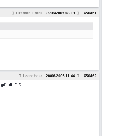
Fireman_Frank
28/06/2005
08:19
#
50461
LeenaHase
28/06/2005
11:44
#
50462
if" alt="" />