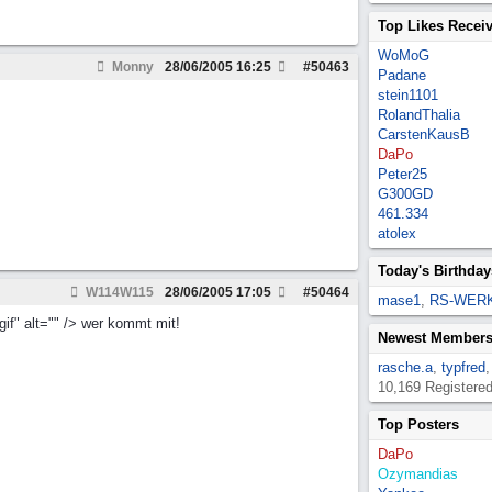
Top Likes Recei
WoMoG
Monny
28/06/2005
16:25
#
50463
Padane
stein1101
RolandThalia
CarstenKausB
DaPo
Peter25
G300GD
461.334
atolex
Today's Birthday
W114W115
28/06/2005
17:05
#
50464
mase1
,
RS-WER
if" alt="" /> wer kommt mit!
Newest Member
rasche.a
,
typfred
10,169 Registere
Top Posters
DaPo
Ozymandias