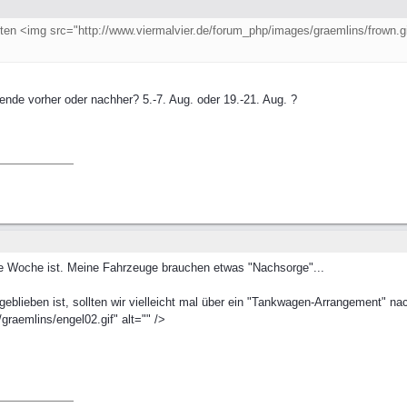
iten <img src="http://www.viermalvier.de/forum_php/images/graemlins/frown.gif
nde vorher oder nachher? 5.-7. Aug. oder 19.-21. Aug. ?
hste Woche ist. Meine Fahrzeuge brauchen etwas "Nachsorge"...
geblieben ist, sollten wir vielleicht mal über ein "Tankwagen-Arrangement" n
raemlins/engel02.gif" alt="" />