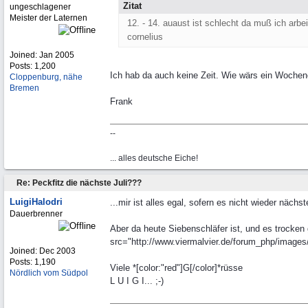
Zitat
ungeschlagener
Meister der Laternen
12. - 14. auaust ist schlecht da muß ich arbe
cornelius
Joined:
Jan 2005
Posts: 1,200
Ich hab da auch keine Zeit. Wie wärs ein Wochene
Cloppenburg, nähe
Bremen
Frank
--
... alles deutsche Eiche!
Re: Peckfitz die nächste Juli???
LuigiHalodri
...mir ist alles egal, sofern es nicht wieder näc
Dauerbrenner
Aber da heute Siebenschläfer ist, und es trocken 
src="http://www.viermalvier.de/forum_php/images/g
Joined:
Dec 2003
Posts: 1,190
Viele *[color:"red"]G[/color]*rüsse
Nördlich vom Südpol
L U I G I... ;-)