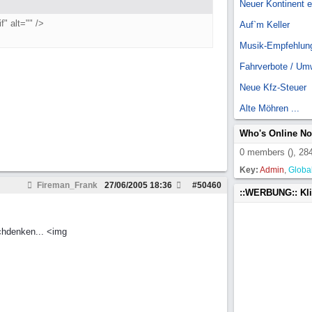
Neuer Kontinent 
" alt="" />
Auf`m Keller
Musik-Empfehlun
Fahrverbote / Um
Neue Kfz-Steuer
Alte Möhren ...
Who's Online N
0 members (), 284
Key:
Admin
,
Globa
Fireman_Frank
27/06/2005
18:36
#
50460
::WERBUNG:: Kl
achdenken... <img