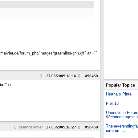
alvier.de/forum_php/images/graemlins/grin.gif" alt=""
27/06/2005
18:16
#
50458
t="" />
Popular Topics
Hertha`s Pinte
Pier 18
Unendliche Forum
Weihnachtsgesch
Theneverendingfai
defenderlover
27/06/2005
18:27
#
50459
ierforum....