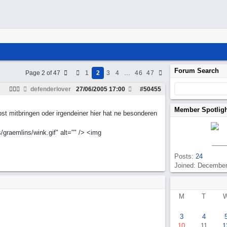
Forum Search
Page 2 of 47
1
2
3
4
…
46
47
defenderlover
27/06/2005
17:00
#
50455
Member Spotlig
t mitbringen oder irgendeiner hier hat ne besonderen
graemlins/wink.gif" alt="" /> <img
Posts:
24
Joined: Decembe
M
T
3
4
10
11
1