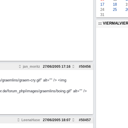
17
18
1
24
25
2
31
::: VIERMALVIER
jan_moritz
27/06/2005
17:16
#
50456
/graemlins/graem-cry.gif" alt="" /> <img
r.de/forum_php/images/graemlins/boing.gif" alt="" />
LeenaHase
27/06/2005
18:07
#
50457