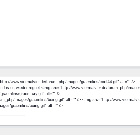
ttp://www.viermalvier.de/forum_php/images/graemlins/conf44.gif" alt="" />
en das es wieder regnet <img src="http://www.viermalvier.de/forum_php/images
graemlins/graem-cry.gif" alt="" />
um_php/images/graemlins/boing.gif" alt="" /> <img src="http://www.viermalvie
ages/graemlins/boing.gif" alt="" />