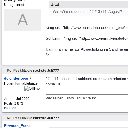
Zitat
Unregistered
Wie wäre es denn mit 12./13./14. August?
A
<img src="http://www.viermalvier.de/forum_php/i
Schlamm <img src="http://www.viermalvier.de/for
Kann man ja mal zur Abwechslung im Sand herumfa
/>
Re: Peckfitz die nächste Juli???
defenderlover
12. - 14. auaust ist schlecht da muß ich arbeiten
Hotter Turntabletänzer
cornelius
Wer seinen Landy liebt schraubt
Joined:
Jul 2003
Posts: 2,873
Bremen
Re: Peckfitz die nächste Juli???
Fireman_Frank