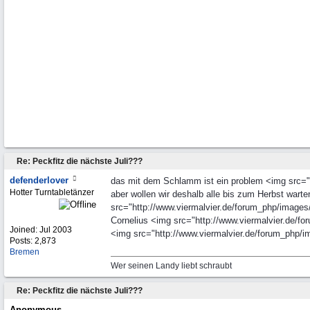
Re: Peckfitz die nächste Juli???
defenderlover
das mit dem Schlamm ist ein problem <img src="h
Hotter Turntabletänzer
aber wollen wir deshalb alle bis zum Herbst wart
src="http://www.viermalvier.de/forum_php/images/
Cornelius <img src="http://www.viermalvier.de/for
Joined:
Jul 2003
<img src="http://www.viermalvier.de/forum_php/im
Posts: 2,873
Bremen
Wer seinen Landy liebt schraubt
Re: Peckfitz die nächste Juli???
Anonymous