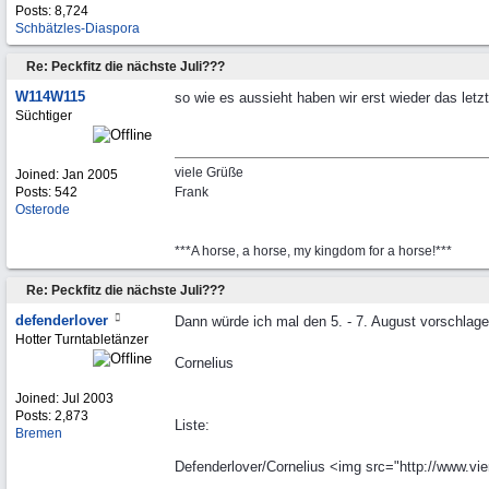
Posts: 8,724
Schbätzles-Diaspora
Re: Peckfitz die nächste Juli???
W114W115
so wie es aussieht haben wir erst wieder das let
Süchtiger
viele Grüße
Joined:
Jan 2005
Posts: 542
Frank
Osterode
***A horse, a horse, my kingdom for a horse!***
Re: Peckfitz die nächste Juli???
defenderlover
Dann würde ich mal den 5. - 7. August vorschlage
Hotter Turntabletänzer
Cornelius
Joined:
Jul 2003
Posts: 2,873
Liste:
Bremen
Defenderlover/Cornelius <img src="http://www.vier