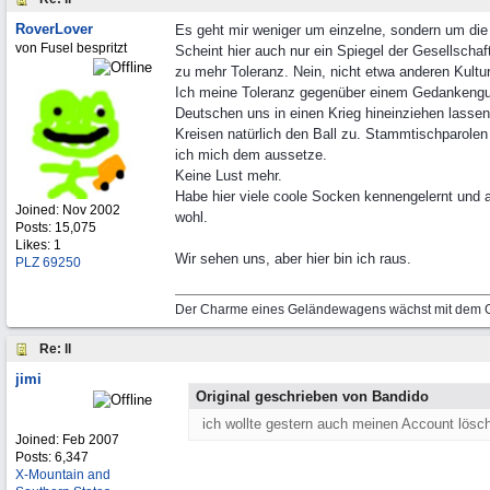
RoverLover
Es geht mir weniger um einzelne, sondern um die
von Fusel bespritzt
Scheint hier auch nur ein Spiegel der Gesellscha
zu mehr Toleranz. Nein, nicht etwa anderen Kultu
Ich meine Toleranz gegenüber einem Gedankengut, 
Deutschen uns in einen Krieg hineinziehen lassen
Kreisen natürlich den Ball zu. Stammtischparolen
ich mich dem aussetze.
Keine Lust mehr.
Habe hier viele coole Socken kennengelernt und 
Joined:
Nov 2002
wohl.
Posts: 15,075
Likes: 1
Wir sehen uns, aber hier bin ich raus.
PLZ 69250
Der Charme eines Geländewagens wächst mit dem G
Re: ll
jimi
Original geschrieben von Bandido
ich wollte gestern auch meinen Account lösch
Joined:
Feb 2007
Posts: 6,347
X-Mountain and