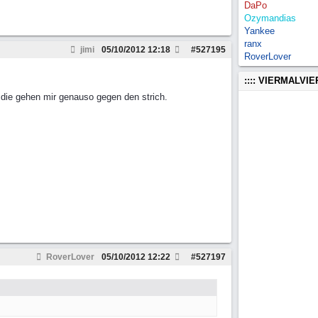
DaPo
Ozymandias
Yankee
ranx
jimi
05/10/2012
12:18
#
527195
RoverLover
:::: VIERMALVI
.die gehen mir genauso gegen den strich.
RoverLover
05/10/2012
12:22
#
527197