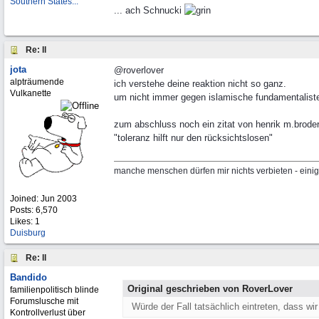
Southern States...
... ach Schnucki
Re: ll
jota
@roverlover
alpträumende
ich verstehe deine reaktion nicht so ganz.
Vulkanette
um nicht immer gegen islamische fundamentalisten
zum abschluss noch ein zitat von henrik m.brode
"toleranz hilft nur den rücksichtslosen"
manche menschen dürfen mir nichts verbieten - einig
Joined:
Jun 2003
Posts: 6,570
Likes: 1
Duisburg
Re: ll
Bandido
Original geschrieben von RoverLover
familienpolitisch blinde
Forumslusche mit
Würde der Fall tatsächlich eintreten, dass wi
Kontrollverlust über