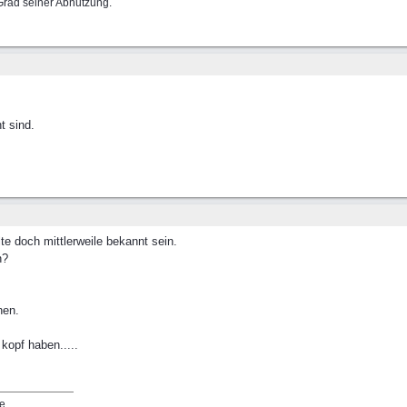
rad seiner Abnutzung.
t sind.
lte doch mittlerweile bekannt sein.
n?
hen.
 kopf haben.....
e.