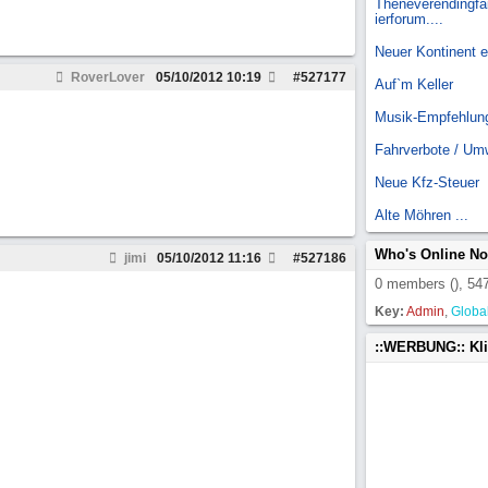
Theneverendingfai
ierforum....
Neuer Kontinent 
RoverLover
05/10/2012
10:19
#
527177
Auf`m Keller
Musik-Empfehlun
Fahrverbote / Um
Neue Kfz-Steuer
Alte Möhren ...
Who's Online N
jimi
05/10/2012
11:16
#
527186
0 members (), 547
Key:
Admin
,
Globa
::WERBUNG:: Kl