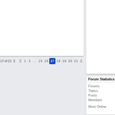
17 of 21
1
2
…
15
16
17
18
19
20
21
Forum Statistics
Forums
Topics
Posts
Members
Most Online