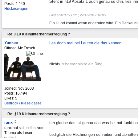
Steht in §19 Absatz 1 auch genau so drin, lies ih
Posts: 4,440
Hückeswagen
Last edited by HPF;
22/12/2012
16:05
.
Ein Hund kommt wenn er gerufen wird. Ein Dackel ni
Re: §19 Kleinunternehmerreglung ?
Yankee
Les doch mal bei Leuten die das kennen
Offroad-Mc Frosch
Nichts ist besser als so ein Ding
Joined:
Nov 2003
Posts: 16,494
Likes: 5
Bedrock / Kieselgasse
Re: §19 Kleinunternehmerreglung ?
ranx
Ich glaube das ist genau das was bei mit funktioni
ranx hat sich selbst vom
Thema als Leser
Lediglich die Rechnungen schreiben und abheft
gelöscht.