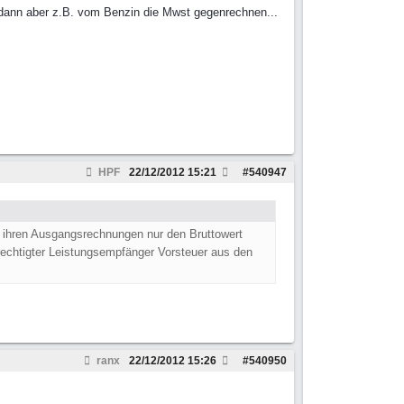
dann aber z.B. vom Benzin die Mwst gegenrechnen...
HPF
22/12/2012
15:21
#
540947
in ihren Ausgangsrechnungen nur den Bruttowert
echtigter Leistungsempfänger Vorsteuer aus den
ranx
22/12/2012
15:26
#
540950