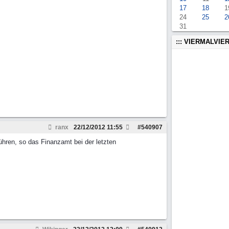
17
18
1
24
25
2
31
::: VIERMALVIER
ranx
22/12/2012
11:55
#
540907
hren, so das Finanzamt bei der letzten