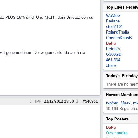
Top Likes Recei
WoMoG
Umsatz PLUS 19% sind! Und NICHT dein Umsatz den du
Padane
stein1101
RolandThalia
CarstenKausB
DaPo
Peter25
Mwst gegenrechnen. Deswegen darfst du auch nix
G300GD
461.334
atolex
Today's Birthday
There are no memb
Newest Member
HPF
22/12/2012
15:30
#
540951
typfred
,
Maex
,
mk
10,168 Registere
Top Posters
DaPo
Ozymandias