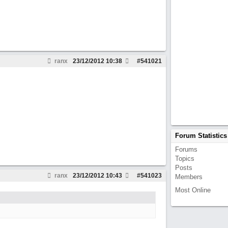
ranx
23/12/2012
10:38
#
541021
Forum Statistics
Forums
Topics
Posts
ranx
23/12/2012
10:43
#
541023
Members
Most Online