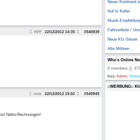
Neuer Kontinent 
Auf`m Keller
Musik-Empfehlun
Fahrverbote / Um
HPF
22/12/2012
14:35
#
540939
Neue Kfz-Steuer
Alte Möhren ...
Who's Online N
0 members (), 479
Key:
Admin
,
Globa
::WERBUNG:: Kl
ranx
22/12/2012
15:02
#
540945
bst Netto-Rechnungen!