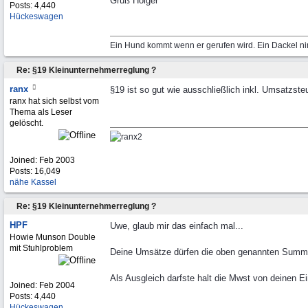
Gruß Holger
Posts: 4,440
Hückeswagen
Ein Hund kommt wenn er gerufen wird. Ein Dackel ni
Re: §19 Kleinunternehmerreglung ?
ranx
§19 ist so gut wie ausschließlich inkl. Umsatzste
ranx hat sich selbst vom
Thema als Leser
gelöscht.
Joined:
Feb 2003
Posts: 16,049
nähe Kassel
Re: §19 Kleinunternehmerreglung ?
HPF
Uwe, glaub mir das einfach mal...
Howie Munson Double
mit Stuhlproblem
Deine Umsätze dürfen die oben genannten Summe
Als Ausgleich darfste halt die Mwst von deinen E
Joined:
Feb 2004
Posts: 4,440
Hückeswagen