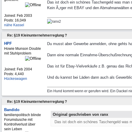
Das ist doch ein schönes Taschengeld was man s
Kein Ã„rger mit EBAY und den Abmahnanwälten e
Joined:
Feb 2003
Posts: 16,049
nähe Kassel
Re: §19 Kleinunternehmerreglung ?
HPF
Du musst aber Gewerbe anmelden, ohne gehts hal
Howie Munson Double
mit Stuhlproblem
Dann eine normale Einnahme-Überschußrechnung 
Das ist für Ebay-Vielverkäufe z.B. genau das Rich
Joined:
Feb 2004
Posts: 4,440
Und du kannst bei Läden dann auch als Gewerblic
Hückeswagen
Ein Hund kommt wenn er gerufen wird. Ein Dackel ni
Re: §19 Kleinunternehmerreglung ?
Bandido
Original geschrieben von ranx
familienpolitisch blinde
Forumslusche mit
Das ist doch ein schönes Taschengeld was m
Kontrollverlust über
sein Leben