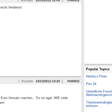
Wikinger
22/12/2012
12:09
#
540912
nicht Verdienst
Popular Topics
Hertha`s Pinte
Bandido
22/12/2012
14:25
#
540932
Pier 18
Unendliche Forum
Weihnachtsgesch
 Euro Umsatz machen... Es ist egal, WIE viele
Theneverendingfai
en!
ierforum....