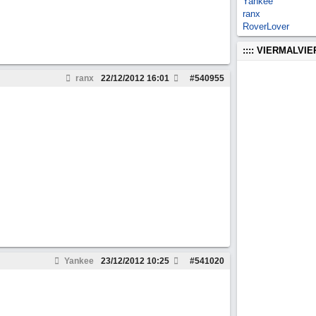
Yankee
ranx
RoverLover
:::: VIERMALVI
ranx
22/12/2012
16:01
#
540955
Yankee
23/12/2012
10:25
#
541020