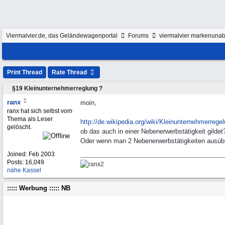
Viermalvier.de, das Geländewagenportal
Forums
viermalvier markenunab
Print Thread
Rate Thread
§19 Kleinunternehmerreglung ?
ranx
moin,
ranx hat sich selbst vom
Thema als Leser
http:/
/
de.wikipedia.org/
wiki/
Kleinunternehmerrege
gelöscht.
ob das auch in einer Nebenerwerbstätigkeit gildet
Oder wenn man 2 Nebenerwerbstätigkeiten ausüb
Joined:
Feb 2003
Posts: 16,049
nähe Kassel
::::: Werbung ::::: NB