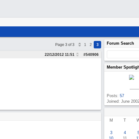
Forum Search
Page 3 of 3
1
2
3
22/12/2012
11:51
#
540906
Member Spotlig
Posts:
57
Joined: June 200
M
T
3
4
10
11
1