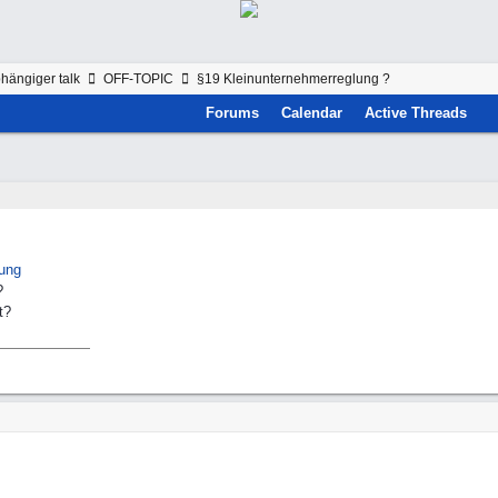
hängiger talk
OFF-TOPIC
§19 Kleinunternehmerreglung ?
Forums
Calendar
Active Threads
lung
?
t?