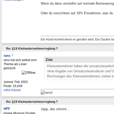
Wenn du dann umstellst auf normale Besteuerung
Oder du verzichtest auf 19% Einnahmen, was du di
Ein Hund kommt wenn er gerufen wird. Ein Dackel ni
Re: §19 Kleinunternehmerreglung ?
ranx
Zitat
ranx hat sich selbst vom
Thema als Leser
Kleinunternehmer haben die umsatzsteuerliche
gelöscht.
ohne Angabe von Umsatzsteuersätzen und Ums
Rechnungen des Kleinunternehmers ziehen k
Joined:
Feb 2003
Posts: 16,049
nähe Kassel
Re: §19 Kleinunternehmerreglung ?
HPF
Jepp, das stimmt...
Howie Munson Double