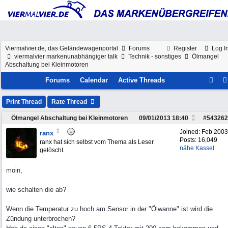
Viermalvier.de, das Geländewagenportal
Forums
Register
Log I
viermalvier markenunabhängiger talk
Technik - sonstiges
Ölmangel
Abschaltung bei Kleinmotoren
Forums
Calendar
Active Threads
Print Thread
Rate Thread
Ölmangel Abschaltung bei Kleinmotoren
09/01/2013
18:40
#
543262
Joined:
Feb 2003
ranx
Posts: 16,049
ranx hat sich selbst vom Thema als Leser
nähe Kassel
gelöscht.
moin,
wie schalten die ab?
Wenn die Temperatur zu hoch am Sensor in der "Ölwanne" ist wird die
Zündung unterbrochen?