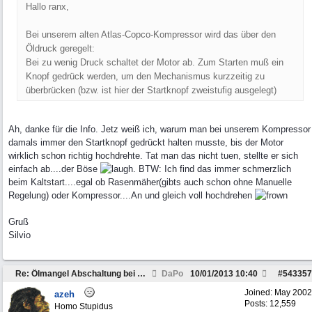
Hallo ranx,
Bei unserem alten Atlas-Copco-Kompressor wird das über den
Öldruck geregelt:
Bei zu wenig Druck schaltet der Motor ab. Zum Starten muß ein
Knopf gedrück werden, um den Mechanismus kurzzeitig zu
überbrücken (bzw. ist hier der Startknopf zweistufig ausgelegt)
Ah, danke für die Info. Jetz weiß ich, warum man bei unserem Kompressor
damals immer den Startknopf gedrückt halten musste, bis der Motor
wirklich schon richtig hochdrehte. Tat man das nicht tuen, stellte er sich
einfach ab....der Böse
. BTW: Ich find das immer schmerzlich
beim Kaltstart....egal ob Rasenmäher(gibts auch schon ohne Manuelle
Regelung) oder Kompressor....An und gleich voll hochdrehen
Gruß
Silvio
Re: Ölmangel Abschaltung bei Kleinmotoren
DaPo
10/01/2013
10:40
#
543357
Joined:
May 2002
azeh
Posts: 12,559
Homo Stupidus