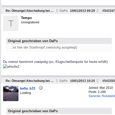
Re: Ölmangel Abschaltung bei Kleinmotoren
DaPo
10/01/2013
09:29
#
543347
Tempo
T
Unregistered
Original geschrieben von DaPo
...ist hier der Startknopf zweistufig ausgelegt)
Du meinst bestimmt zweipolig (so, Klugscheißerquote für heute erfüllt)
Re: Ölmangel Abschaltung bei Kleinmotoren
DaPo
10/01/2013
10:25
#
543355
Joined:
Mar 2010
bella_b33
Posts: 2,186
Lüstling
Saransk, Russland
Original geschrieben von DaPo