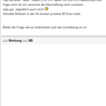
Hab da einen "alten" neuen 6,5PS 4 Takter mit 200 ccm bekommen und
frage mich ob ich versuche die Abschaltung nach zurüsten ...
naja gut, eigentlich auch nicht
Aktuelle Motoren in der Art kosten ja keine 80 Euro mehr...
Bleibt die Frage wie es funktioniert und wie zuverlässig es ist.
::::: Werbung ::::: NB