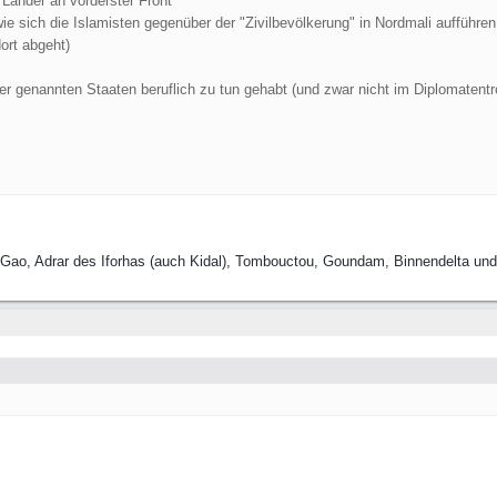
 Länder an vorderster Front
wie sich die Islamisten gegenüber der "Zivilbevölkerung" in Nordmali aufführe
dort abgeht)
r genannten Staaten beruflich zu tun gehabt (und zwar nicht im Diplomatentr
, Gao, Adrar des Iforhas (auch Kidal), Tombouctou, Goundam, Binnendelta und 