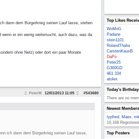
Top Likes Recei
 ich dann dem Bürgerkrieg seinen Lauf lasse, stehen
WoMoG
Padane
nd wenn er ein wenig weitersucht, auch dazu, was da
stein1101
RolandThalia
CarstenKausB
sondern ohne Netz) oder dort ein paar Monate
DaPo
Peter25
G300GD
461.334
atolex
Today's Birthday
PeterM
12/01/2013
11:05
#
543680
There are no memb
Newest Member
typfred
,
Maex
,
mk
10,168 Registere
wenn ich dann dem Bürgerkrieg seinen Lauf lasse,
Top Posters