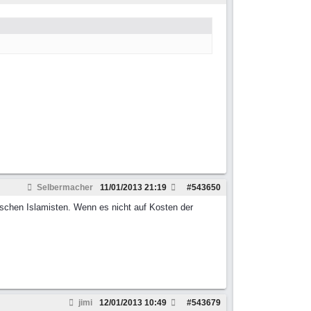
Selbermacher
11/01/2013
21:19
#
543650
ischen Islamisten. Wenn es nicht auf Kosten der
jimi
12/01/2013
10:49
#
543679