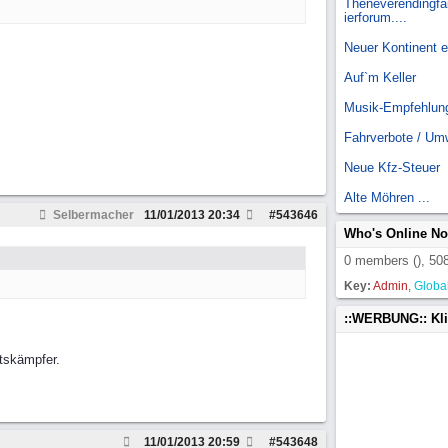
Theneverendingfai
ierforum....
Neuer Kontinent 
Auf`m Keller
Musik-Empfehlun
Fahrverbote / Um
Neue Kfz-Steuer
Alte Möhren ...
Selbermacher
11/01/2013
20:34
#
543646
Who's Online N
0 members (), 508
Key:
Admin
,
Globa
::WERBUNG:: Kl
itskämpfer.
11/01/2013
20:59
#
543648