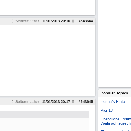
Selbermacher
11/01/2013
20:10
#
543644
Popular Topics
Hertha`s Pinte
Selbermacher
11/01/2013
20:17
#
543645
Pier 18
Unendliche Forum
Weihnachtsgesch