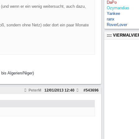
DaPo
n (und wenn er ein wenig weitersucht, auch dazu,
Ozymandias
Yankee
ranx
RoverLover
oß, sondern ohne Netz) oder dort ein paar Monate
:::: VIERMALVI
bis Algerien/Niger)
PeterM
12/01/2013
12:40
#
543696