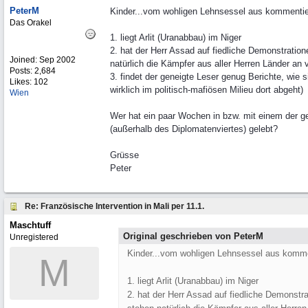
PeterM
Kinder...vom wohligen Lehnsessel aus kommentiert 
Das Orakel
1. liegt Arlit (Uranabbau) im Niger
2. hat der Herr Assad auf fiedliche Demonstratio
Joined:
Sep 2002
natürlich die Kämpfer aus aller Herren Länder an 
Posts: 2,684
3. findet der geneigte Leser genug Berichte, wie 
Likes: 102
wirklich im politisch-mafiösen Milieu dort abgeht)
Wien
Wer hat ein paar Wochen in bzw. mit einem der ge
(außerhalb des Diplomatenviertes) gelebt?
Grüsse
Peter
Re: Französische Intervention in Mali per 11.1.
Maschtuff
Original geschrieben von PeterM
Unregistered
Kinder...vom wohligen Lehnsessel aus komment
M
1. liegt Arlit (Uranabbau) im Niger
2. hat der Herr Assad auf fiedliche Demonstr