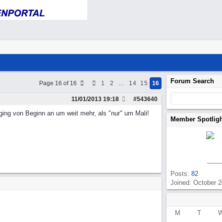
Forum Search
Page 16 of 16
1
2
…
14
15
16
11/01/2013
19:18
#
543640
s ging von Beginn an um weit mehr, als "nur" um Mali!
Member Spotlig
Posts:
82
Joined: October 
M
T