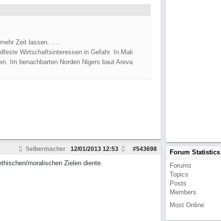
ehr Zeit lassen. .....
dfeste Wirtschaftsinteressen in Gefahr. In Mali
hmen. Im benachbarten Norden Nigers baut Areva
Selbermacher
12/01/2013
12:53
#
543698
Forum Statistics
ethischen/moralischen Zielen diente.
Forums
Topics
Posts
Members
Most Online