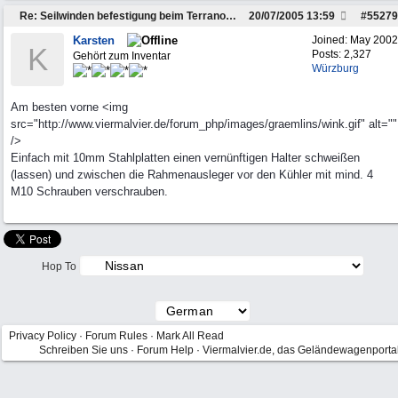
Re: Seilwinden befestigung beim Terrano???
20/07/2005
13:59
#
55279
Karsten
Joined:
May 2002
K
Posts: 2,327
Gehört zum Inventar
Würzburg
Am besten vorne <img
src="http://www.viermalvier.de/forum_php/images/graemlins/wink.gif" alt=""
/>
Einfach mit 10mm Stahlplatten einen vernünftigen Halter schweißen
(lassen) und zwischen die Rahmenausleger vor den Kühler mit mind. 4
M10 Schrauben verschrauben.
Hop To
Privacy Policy
·
Forum Rules
·
Mark All Read
Schreiben Sie uns
·
Forum Help
·
Viermalvier.de, das Geländewagenporta