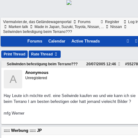
Viermalvier.de, das Geländewagenportal
Forums
Register
Log I
Marken talk
Made in Japan, Suzuki, Toyota, Nissan, ...
Nissan
Seilwinden befestigung beim Terrano???
Forums
Calendar
Active Threads
Print Thread
Rate Thread
Seilwinden befestigung beim Terrano???
20/07/2005
12:46
#
55278
Anonymous
A
Unregistered
Hay Leute ich möchte evtl. eine Seilwinde kaufen wo und wie kann ich sie
beim Terrano I am besten befestigen oder hatt jemand vieleicht Bilder ?
mfg Werner
::::: Werbung ::::: JP