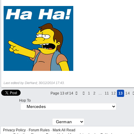
Last edited by DieHard;
30/12/2014
17:43
.
Page 13 of 14
1
2
…
11
12
13
14
Hop To
Privacy Policy
·
Forum Rules
·
Mark All Read