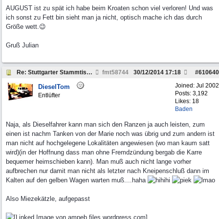
AUGUST ist zu spät ich habe beim Kroaten schon viel verloren! Und was
ich sonst zu Fett bin sieht man ja nicht, optisch mache ich das durch
Größe wett.😉
Gruß Julian
Re: Stuttgarter Stammtisch: Termine 2014
fmt58744
30/12/2014
17:18
#
610640
Joined:
Jul 2002
DieselTom
Posts: 3,192
Entlüfter
Likes: 18
Baden
Naja, als Dieselfahrer kann man sich den Ranzen ja auch leisten, zum
einen ist nachm Tanken von der Marie noch was übrig und zum andern ist
man nicht auf hochgelegene Lokalitäten angewiesen (wo man kaum satt
wird)(in der Hoffnung dass man ohne Fremdzündung bergab die Karre
bequemer heimschieben kann). Man muß auch nicht lange vorher
aufbrechen nur damit man nicht als letzter nach Kneipenschluß dann im
Kalten auf den gelben Wagen warten muß....haha
Also Miezekätzle, aufgepasst