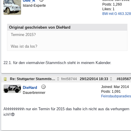
Uwe_R
Posts: 1,260
Island-Experte
Likes: 1
BW mit G 463.328
Original geschrieben von DieHard
Termine 2015?
Was ist da los?
22.1. für den viermalvier-Stammtisch steht in meinem Kalender.
Re: Stuttgarter Stammtisch: Termine 2014
fmt58744
29/12/2014
18:33
#
610567
Joined:
Mar 2014
DieHard
Posts: 1,091
Dauerbrenner
Feinstaubparadies
Ahhhhhhhhh nur ein Termin für 2015 das halte ich nicht aus da verhungern
ich!!😨