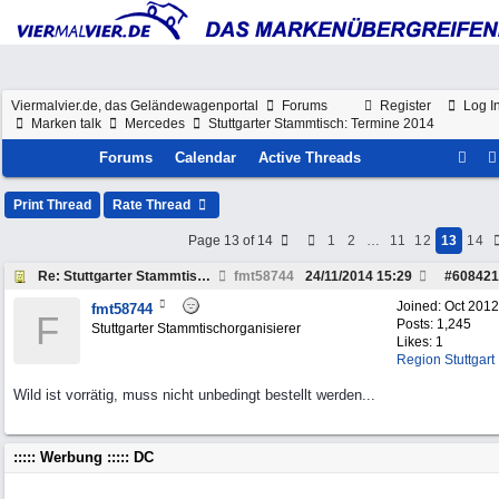
Viermalvier.de, das Geländewagenportal
Forums
Register
Log I
Marken talk
Mercedes
Stuttgarter Stammtisch: Termine 2014
Forums
Calendar
Active Threads
Print Thread
Rate Thread
Page 13 of 14
1
2
…
11
12
13
14
Re: Stuttgarter Stammtisch: Termine 2014
fmt58744
24/11/2014
15:29
#
608421
Joined:
Oct 2012
fmt58744
F
Posts: 1,245
Stuttgarter Stammtischorganisierer
Likes: 1
Region Stuttgart
Wild ist vorrätig, muss nicht unbedingt bestellt werden...
::::: Werbung ::::: DC