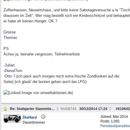
Zuffenhausen, Neuwirtshaus, und bitte keine Sabotageversuche a la "Tisch
draussen im Zelt". Wer mag bestellt sich ein Kinderschnitzel und behauptet
er habe eh keinen Hunger. OK ?
Grüsse
Thomas
PS
Achso ja, beinahe vergessen, Teilnehmerliste
-Julian
-DieselTom
-Otto ? (ich pack auch morgen noch extra frische Zündfunken auf die
Seite) (ich glaub' die bunten gehen auch bei LPG)
Re: Stuttgarter Stammtisch: Termine 2014
fmt58744
30/12/2014
17:24
#
610642
Joined:
Mar 2014
DieHard
Posts: 1,091
Dauerbrenner
Feinstaubparadies