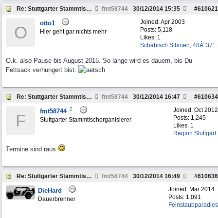
Re: Stuttgarter Stammtisch: Termine 2014
fmt58744
30/12/2014
15:35
#
610621
Joined:
Apr 2003
otto1
O
Posts: 5,118
Hier geht gar nichts mehr
Likes: 1
Schäbisch Sibirien, 48Â°37'...
O.k. also Pause bis August 2015. So lange wird es dauern, bis Du
Fettsack verhungert bist.
Re: Stuttgarter Stammtisch: Termine 2014
fmt58744
30/12/2014
16:47
#
610634
Joined:
Oct 2012
fmt58744
F
Posts: 1,245
Stuttgarter Stammtischorganisierer
Likes: 1
Region Stuttgart
Termine sind raus
Re: Stuttgarter Stammtisch: Termine 2014
fmt58744
30/12/2014
16:49
#
610636
Joined:
Mar 2014
DieHard
Posts: 1,091
Dauerbrenner
Feinstaubparadies