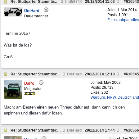
Re: Stuttgarter Stammtisch: Termine 2014
fmt58744
29/12/2014
11:03
#
610543
Joined:
Mar 2014
DieHard
Posts: 1,091
Dauerbrenner
Feinstaubparadies
Termine 2015?
Was ist da los?
Gruß
Re: Stuttgarter Stammtisch: Termine 2014
DieHard
29/12/2014
12:19
#
610545
Joined:
May 2002
DaPo
Posts: 26,719
Mogerator
Likes: 202
Warburg, NRW, Deutschland
Macht am Besten einen neuen Thread dafür auf, dann kann ich den
anpinnen und diesen dafür lösen.
Re: Stuttgarter Stammtisch: Termine 2014
DieHard
29/12/2014
17:44
#
610566
Joined:
Jun 2002