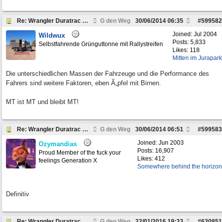
Re: Wrangler Duratrac Rezension
G den Weg
30/06/2014
06:35
#
599582
Joined:
Jul 2004
Wildwux
Posts: 5,833
Selbstfahrende Grünguttonne mit Rallystreifen
Likes: 118
Mitten im Jurapark
Die unterschiedlichen Massen der Fahrzeuge und die Performance des
Fahrers sind weitere Faktoren, eben Ã„pfel mit Birnen.
MT ist MT und bleibt MT!
Re: Wrangler Duratrac Rezension
G den Weg
30/06/2014
06:51
#
599583
Joined:
Jun 2003
Ozymandias
Posts: 16,907
Proud Member of the fuck your
Likes: 412
feelings Generation X
Somewhere behind the horizon
Definitiv
Re: Wrangler Duratrac Rezension
G den Weg
22/01/2016
19:33
#
630851