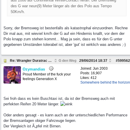
aus 2008 auf Contintental WinterContact heran. Der Bremsweg
des G war neun(9) Meter länger als der des Polo aus Tempo
50Km/h.
Sorry, der Bremsweg ist bestenfalls als katastrophal einzuordnen. Rechne
Dir mal aus, mit wieviel km/h der G auf ein Hindernis knallt, vor dem der
Polo knapp zum stehen kommt... Mag ja sein, dass es für den G unter
gegebenen Umständen tolerabel ist, aber 'gut' ist wirklich was anderes ;-)
Re: Wrangler Duratrac Rezension
G den Weg
29/06/2014
18:37
#
599562
Joined:
Jun 2003
Ozymandias
Posts: 16,907
Proud Member of the fuck your
Likes: 412
feelings Generation X
Somewhere behind the horizon
Sei froh dass es kein Buschtaxi ist, da ist der Bremsweg auch mit
perfekten Reifen 20 Meter länger.
Oder anders gesagt - es kann auch an der unterschiedlichen Performance
der Bremsanlagen obiger Fahrzeuge liegen.
Der Vergleich ist Ã„pfel mit Birnen.