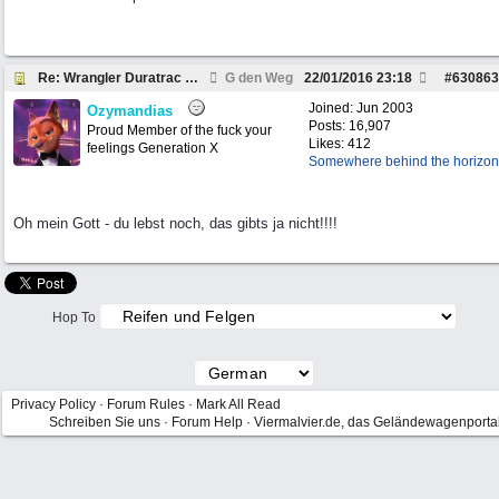
Re: Wrangler Duratrac Rezension
G den Weg
22/01/2016
23:18
#
630863
Joined:
Jun 2003
Ozymandias
Posts: 16,907
Proud Member of the fuck your
Likes: 412
feelings Generation X
Somewhere behind the horizon
Oh mein Gott - du lebst noch, das gibts ja nicht!!!!
Hop To
Privacy Policy
·
Forum Rules
·
Mark All Read
Schreiben Sie uns
·
Forum Help
·
Viermalvier.de, das Geländewagenporta