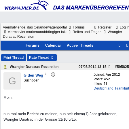
Viermalvier.de, das Geländewagenportal
Forums
Register
Log I
viermalvier markenunabhängiger talk
Reifen und Felgen
Wrangler
Duratrac Rezension
Forums
Calendar
Active Threads
Print Thread
Rate Thread
Wrangler Duratrac Rezension
07/05/2014
13:15
#
595825
Joined:
Apr 2012
G den Weg
G
Posts: 452
Süchtiger
Likes: 11
Deutschland, Frankfurt
Moin,
nun mal mein Bericht zu meinen, nun seit einem(1) Jahr gefahrenen,
Wrangler Duratrac in der Grösse 31/10,5/15.