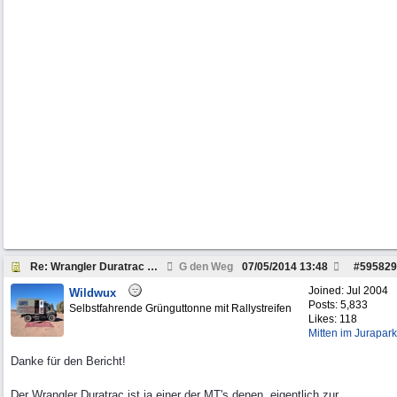
Re: Wrangler Duratrac Rezension
G den Weg
07/05/2014
13:48
#
595829
Joined:
Jul 2004
Wildwux
Posts: 5,833
Selbstfahrende Grünguttonne mit Rallystreifen
Likes: 118
Mitten im Jurapark
Danke für den Bericht!
Der Wrangler Duratrac ist ja einer der MT's denen, eigentlich zur