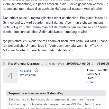
Geräuschminderung, ein paar Lamellen in die Blöcke gegossen werden. Es
ist anzunehmen, dass dies auch die Haftung auf nassem Asphalt erhöht.
Das erhöht seine Alltagstauglichkeit nicht unerheblich. Ein guter Reifen für
Schnee und Eis wird trotzdem nicht daraus. Aber man steht wenigstens
nicht völlig im Schilf, wenn man auf der winterlichen Heimreise von Süden
durch mitteleuropäisches Schmuddelwetter empfangen wird.
@Spritverbrauch: Weder beim Landrover noch jetzt beim BREMACH habe
ich wesentliche Unterschiede im Verbrauch bemerkt wenn ich AT's <->
MT's wechselte. Ich mach dies mehrmals jährlich.
Re: Wrangler Duratrac Rezension
G den Weg
29/06/2014
09:06
#
599505
Joined:
Jun 2011
461.334
4
Posts: 531
Professional
Likes: 9
NRW
Original geschrieben von G den Weg
Dennoch ist zu berichten, der Bremsweg ist auch auf nasser
Fahrbahn gut. Ich ziehe als Vergleich einen VW Polo, fünf(5)Türer