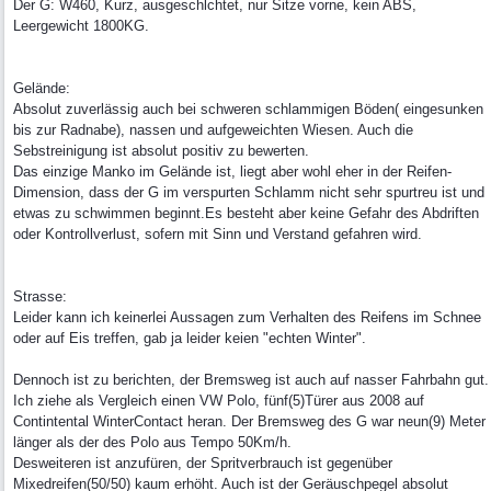
Der G: W460, Kurz, ausgeschlchtet, nur Sitze vorne, kein ABS,
Leergewicht 1800KG.
Gelände:
Absolut zuverlässig auch bei schweren schlammigen Böden( eingesunken
bis zur Radnabe), nassen und aufgeweichten Wiesen. Auch die
Sebstreinigung ist absolut positiv zu bewerten.
Das einzige Manko im Gelände ist, liegt aber wohl eher in der Reifen-
Dimension, dass der G im verspurten Schlamm nicht sehr spurtreu ist und
etwas zu schwimmen beginnt.Es besteht aber keine Gefahr des Abdriften
oder Kontrollverlust, sofern mit Sinn und Verstand gefahren wird.
Strasse:
Leider kann ich keinerlei Aussagen zum Verhalten des Reifens im Schnee
oder auf Eis treffen, gab ja leider keien "echten Winter".
Dennoch ist zu berichten, der Bremsweg ist auch auf nasser Fahrbahn gut.
Ich ziehe als Vergleich einen VW Polo, fünf(5)Türer aus 2008 auf
Contintental WinterContact heran. Der Bremsweg des G war neun(9) Meter
länger als der des Polo aus Tempo 50Km/h.
Desweiteren ist anzufüren, der Spritverbrauch ist gegenüber
Mixedreifen(50/50) kaum erhöht. Auch ist der Geräuschpegel absolut