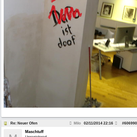
Re: Neuer Ofen
Milo
02/11/2014
22:16
#
606990
Maschtuff