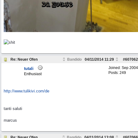
Re: Neuer Ofen
Bandido
04/11/2014
11:29
#
607062
Joined:
Sep 2004
tutali
Posts: 249
Enthusiast
http://www.tulikivi.com/de
tanti saluti
marcus
Re: Neuer Ofen
Bandido
04/11/2014
13:08
#
607066