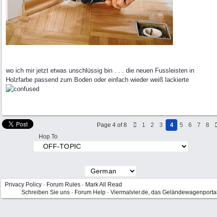
wo ich mir jetzt etwas unschlüssig bin . . . die neuen Fussleisten in
Holzfarbe passend zum Boden oder einfach wieder weiß lackierte
Page 4 of 8
1
2
3
4
5
6
7
8
Hop To
Privacy Policy
·
Forum Rules
·
Mark All Read
Schreiben Sie uns
·
Forum Help
·
Viermalvier.de, das Geländewagenporta