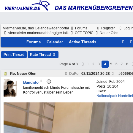
Viermalvier.de, das Geländewagenportal
Forums
Register
Log I
viermalvier markenunabhängiger talk
OFF-TOPIC
Neuer Ofen
Forums
Calendar
Active Threads
Print Thread
Rate Thread
Page 4 of 8
1
2
3
4
5
6
7
8
Re: Neuer Ofen
DaPo
02/11/2014
20:28
#
606984
Joined:
Feb 2004
Bandido
Posts: 10,204
familienpolitisch blinde Forumslusche mit
Likes: 1
Kontrollverlust über sein Leben
Nationalpark Nordeifel