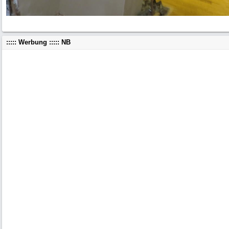
::::: Werbung ::::: NB