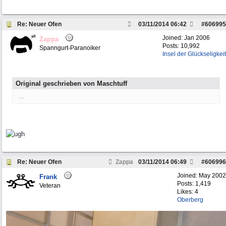
Re: Neuer Ofen
03/11/2014
06:42
#
606995
Joined:
Jan 2006
Zappa
Posts: 10,992
Spanngurt-Paranoiker
Insel der Glückseligkeit
Original geschrieben von Maschtuff
...
Re: Neuer Ofen
Zappa
03/11/2014
06:49
#
606996
Joined:
May 2002
Frank
Posts: 1,419
Veteran
Likes: 4
Oberberg