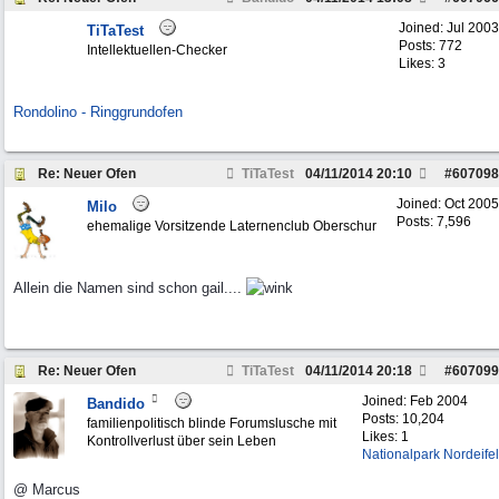
Joined:
Jul 2003
TiTaTest
Posts: 772
Intellektuellen-Checker
Likes: 3
Rondolino - Ringgrundofen
Re: Neuer Ofen
TiTaTest
04/11/2014
20:10
#
607098
Joined:
Oct 2005
Milo
Posts: 7,596
ehemalige Vorsitzende Laternenclub Oberschur
Allein die Namen sind schon gail....
Re: Neuer Ofen
TiTaTest
04/11/2014
20:18
#
607099
Joined:
Feb 2004
Bandido
Posts: 10,204
familienpolitisch blinde Forumslusche mit
Likes: 1
Kontrollverlust über sein Leben
Nationalpark Nordeifel
@ Marcus