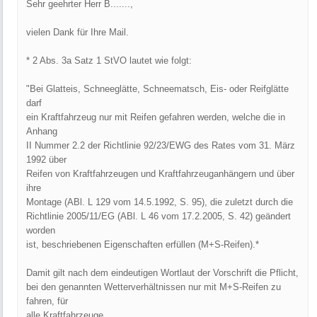
Sehr geehrter Herr B.......,
vielen Dank für Ihre Mail.
* 2 Abs. 3a Satz 1 StVO lautet wie folgt:
"Bei Glatteis, Schneeglätte, Schneematsch, Eis- oder Reifglätte
darf
ein Kraftfahrzeug nur mit Reifen gefahren werden, welche die in
Anhang
II Nummer 2.2 der Richtlinie 92/23/EWG des Rates vom 31. März
1992 über
Reifen von Kraftfahrzeugen und Kraftfahrzeuganhängern und über
ihre
Montage (ABl. L 129 vom 14.5.1992, S. 95), die zuletzt durch die
Richtlinie 2005/11/EG (ABl. L 46 vom 17.2.2005, S. 42) geändert
worden
ist, beschriebenen Eigenschaften erfüllen (M+S-Reifen).*
Damit gilt nach dem eindeutigen Wortlaut der Vorschrift die Pflicht,
bei den genannten Wetterverhältnissen nur mit M+S-Reifen zu
fahren, für
alle Kraftfahrzeuge.