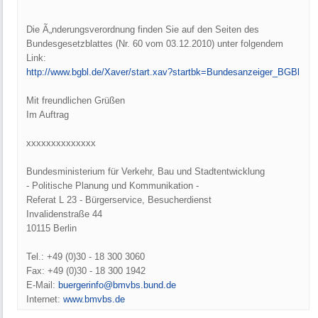
Die Ã„nderungsverordnung finden Sie auf den Seiten des
Bundesgesetzblattes (Nr. 60 vom 03.12.2010) unter folgendem
Link:
http:/
/
www.bgbl.de/
Xaver/
start.xav?startbk=Bundesanzeiger_BGBl
Mit freundlichen Grüßen
Im Auftrag
xxxxxxxxxxxxxx
Bundesministerium für Verkehr, Bau und Stadtentwicklung
- Politische Planung und Kommunikation -
Referat L 23 - Bürgerservice, Besucherdienst
Invalidenstraße 44
10115 Berlin
Tel.: +49 (0)30 - 18 300 3060
Fax: +49 (0)30 - 18 300 1942
E-Mail:
buergerinfo@bmvbs.bund.de
Internet:
www.bmvbs.de