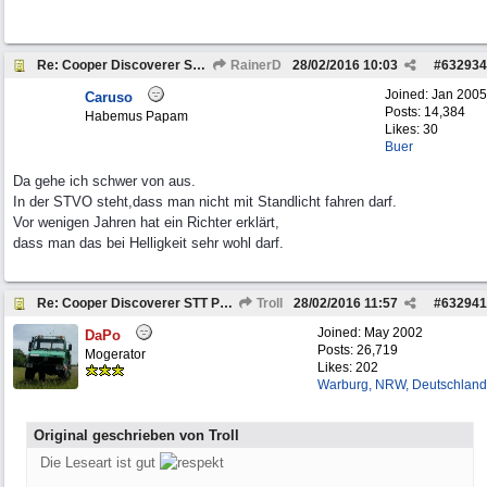
Re: Cooper Discoverer STT PRO und STT
RainerD
28/02/2016
10:03
#
632934
Joined:
Jan 2005
Caruso
Posts: 14,384
Habemus Papam
Likes: 30
Buer
Da gehe ich schwer von aus.
In der STVO steht,dass man nicht mit Standlicht fahren darf.
Vor wenigen Jahren hat ein Richter erklärt,
dass man das bei Helligkeit sehr wohl darf.
Re: Cooper Discoverer STT PRO und STT
Troll
28/02/2016
11:57
#
632941
Joined:
May 2002
DaPo
Posts: 26,719
Mogerator
Likes: 202
Warburg, NRW, Deutschland
Original geschrieben von Troll
Die Leseart ist gut