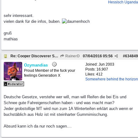
Hessisch Uganda
sehr interessant.
vielen dank für die infos, buben.
gruß
mathias
Re: Cooper Discoverer STT PRO und STT
RainerD
07/04/2016
05:56
#
634849
Joined:
Jun 2003
Ozymandias
Posts: 16,907
Proud Member of the fuck your
Likes: 412
feelings Generation X
Somewhere behind the horizon
Deutsche Gesetze, verstehe wer will, man will Reifen die bei Eis und
Schnee gute Fahreigenschaften haben - und was macht man?
Jeder grobstollige MT wird nun zum 1A Winterteifen erklärt auch wenn er
buchstäblich aus Holz ist mit steinharter Gummimischung.
Absurd kann ich da nur noch sagen....