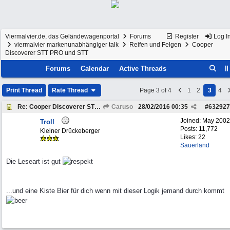
Viermalvier.de, das Geländewagenportal
Forums
Register
Log I
viermalvier markenunabhängiger talk
Reifen und Felgen
Cooper
Discoverer STT PRO und STT
Forums
Calendar
Active Threads
Print Thread
Rate Thread
Page 3 of 4
1
2
3
4
Re: Cooper Discoverer STT PRO und STT
Caruso
28/02/2016
00:35
#
632927
Joined:
May 2002
Troll
Posts: 11,772
Kleiner Drückeberger
Likes: 22
Sauerland
Die Leseart ist gut
...und eine Kiste Bier für dich wenn mit dieser Logik jemand durch kommt