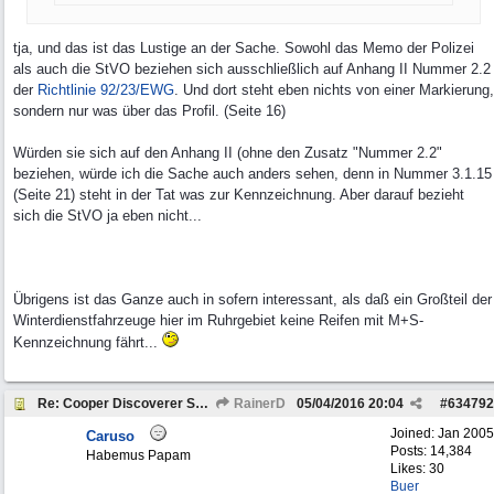
tja, und das ist das Lustige an der Sache. Sowohl das Memo der Polizei
als auch die StVO beziehen sich ausschließlich auf Anhang II Nummer 2.2
der
Richtlinie 92/23/EWG
. Und dort steht eben nichts von einer Markierung,
sondern nur was über das Profil. (Seite 16)
Würden sie sich auf den Anhang II (ohne den Zusatz "Nummer 2.2"
beziehen, würde ich die Sache auch anders sehen, denn in Nummer 3.1.15
(Seite 21) steht in der Tat was zur Kennzeichnung. Aber darauf bezieht
sich die StVO ja eben nicht...
Übrigens ist das Ganze auch in sofern interessant, als daß ein Großteil der
Winterdienstfahrzeuge hier im Ruhrgebiet keine Reifen mit M+S-
Kennzeichnung fährt...
Re: Cooper Discoverer STT PRO und STT
RainerD
05/04/2016
20:04
#
634792
Joined:
Jan 2005
Caruso
Posts: 14,384
Habemus Papam
Likes: 30
Buer