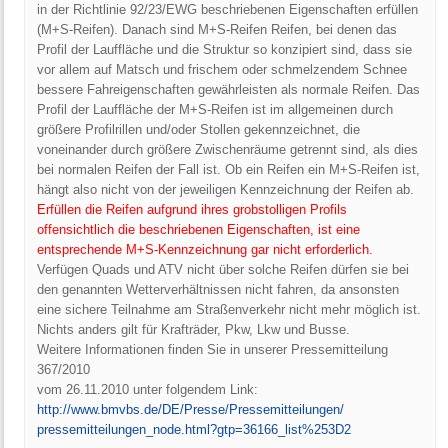
in der Richtlinie 92/23/EWG beschriebenen Eigenschaften erfüllen
(M+S-Reifen). Danach sind M+S-Reifen Reifen, bei denen das
Profil der Lauffläche und die Struktur so konzipiert sind, dass sie
vor allem auf Matsch und frischem oder schmelzendem Schnee
bessere Fahreigenschaften gewährleisten als normale Reifen. Das
Profil der Lauffläche der M+S-Reifen ist im allgemeinen durch
größere Profilrillen und/oder Stollen gekennzeichnet, die
voneinander durch größere Zwischenräume getrennt sind, als dies
bei normalen Reifen der Fall ist. Ob ein Reifen ein M+S-Reifen ist,
hängt also nicht von der jeweiligen Kennzeichnung der Reifen ab.
Erfüllen die Reifen aufgrund ihres grobstolligen Profils
offensichtlich die beschriebenen Eigenschaften, ist eine
entsprechende M+S-Kennzeichnung gar nicht erforderlich.
Verfügen Quads und ATV nicht über solche Reifen dürfen sie bei
den genannten Wetterverhältnissen nicht fahren, da ansonsten
eine sichere Teilnahme am Straßenverkehr nicht mehr möglich ist.
Nichts anders gilt für Krafträder, Pkw, Lkw und Busse.
Weitere Informationen finden Sie in unserer Pressemitteilung
367/2010
vom 26.11.2010 unter folgendem Link:
http:/
/
www.bmvbs.de/
DE/
Presse/
Pressemitteilungen/
pressemitteilungen_node.html?gtp=36166_list%253D2