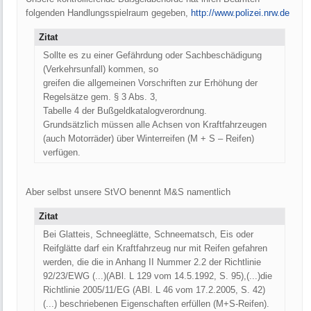
folgenden Handlungsspielraum gegeben,
http://www.polizei.nrw.de
Zitat
Sollte es zu einer Gefährdung oder Sachbeschädigung
(Verkehrsunfall) kommen, so
greifen die allgemeinen Vorschriften zur Erhöhung der
Regelsätze gem. § 3 Abs. 3,
Tabelle 4 der Bußgeldkatalogverordnung.
Grundsätzlich müssen alle Achsen von Kraftfahrzeugen
(auch Motorräder) über Winterreifen (M + S – Reifen)
verfügen.
Aber selbst unsere StVO benennt M&S namentlich
Zitat
Bei Glatteis, Schneeglätte, Schneematsch, Eis oder
Reifglätte darf ein Kraftfahrzeug nur mit Reifen gefahren
werden, die die in Anhang II Nummer 2.2 der Richtlinie
92/23/EWG (...)(ABl. L 129 vom 14.5.1992, S. 95),(...)die
Richtlinie 2005/11/EG (ABl. L 46 vom 17.2.2005, S. 42)
(...) beschriebenen Eigenschaften erfüllen (M+S-Reifen).