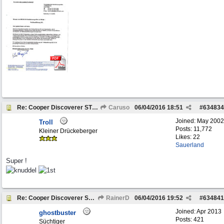
Re: Cooper Discoverer STT PRO und STT
Caruso
06/04/2016
18:51
#
634834
Joined:
May 2002
Troll
Posts: 11,772
Kleiner Drückeberger
Likes: 22
Sauerland
Super !
Re: Cooper Discoverer STT PRO und STT
RainerD
06/04/2016
19:52
#
634841
Joined:
Apr 2013
ghostbuster
Posts: 421
Süchtiger