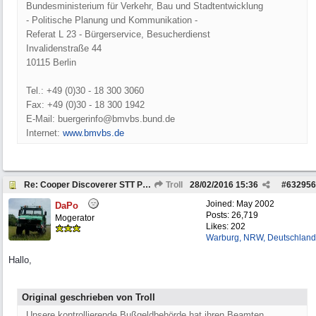
Bundesministerium für Verkehr, Bau und Stadtentwicklung
- Politische Planung und Kommunikation -
Referat L 23 - Bürgerservice, Besucherdienst
Invalidenstraße 44
10115 Berlin
Tel.: +49 (0)30 - 18 300 3060
Fax: +49 (0)30 - 18 300 1942
E-Mail: buergerinfo@bmvbs.bund.de
Internet:
www.bmvbs.de
Re: Cooper Discoverer STT PRO und STT
Troll
28/02/2016
15:36
#
632956
Joined:
May 2002
DaPo
Posts: 26,719
Mogerator
Likes: 202
Warburg, NRW, Deutschland
Hallo,
Original geschrieben von Troll
Unsere kontrollierende Bußgeldbehörde hat ihren Beamten