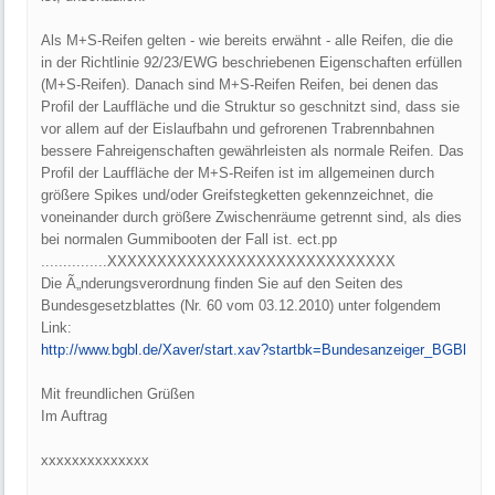
Als M+S-Reifen gelten - wie bereits erwähnt - alle Reifen, die die
in der Richtlinie 92/23/EWG beschriebenen Eigenschaften erfüllen
(M+S-Reifen). Danach sind M+S-Reifen Reifen, bei denen das
Profil der Lauffläche und die Struktur so geschnitzt sind, dass sie
vor allem auf der Eislaufbahn und gefrorenen Trabrennbahnen
bessere Fahreigenschaften gewährleisten als normale Reifen. Das
Profil der Lauffläche der M+S-Reifen ist im allgemeinen durch
größere Spikes und/oder Greifstegketten gekennzeichnet, die
voneinander durch größere Zwischenräume getrennt sind, als dies
bei normalen Gummibooten der Fall ist. ect.pp
...............XXXXXXXXXXXXXXXXXXXXXXXXXXXXX
Die Ã„nderungsverordnung finden Sie auf den Seiten des
Bundesgesetzblattes (Nr. 60 vom 03.12.2010) unter folgendem
Link:
http:/
/
www.bgbl.de/
Xaver/
start.xav?startbk=Bundesanzeiger_BGBl
Mit freundlichen Grüßen
Im Auftrag
xxxxxxxxxxxxxx