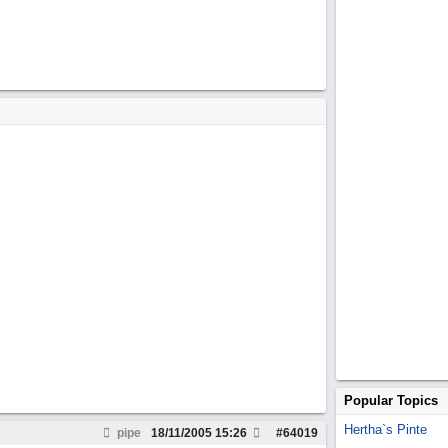
Popular Topics
Hertha`s Pinte
pipe
18/11/2005
15:26
#
64019