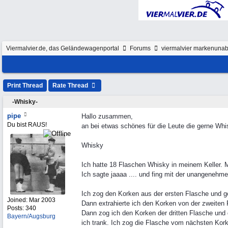
Viermalvier.de, das Geländewagenportal
Forums
viermalvier markenunab
Print Thread
Rate Thread
-Whisky-
pipe
Hallo zusammen,
Du bist RAUS!
an bei etwas schönes für die Leute die gerne Whi
Whisky
Ich hatte 18 Flaschen Whisky in meinem Keller. Me
Ich sagte jaaaa .... und fing mit der unangenehme
Ich zog den Korken aus der ersten Flasche und g
Joined:
Mar 2003
Dann extrahierte ich den Korken von der zweiten 
Posts: 340
Dann zog ich den Korken der dritten Flasche und
Bayern/Augsburg
ich trank. Ich zog die Flasche vom nächsten Kor