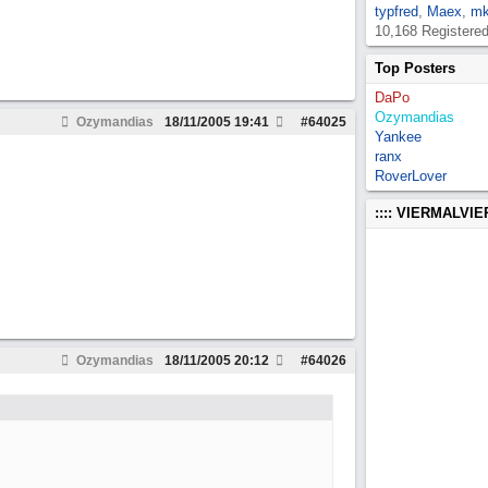
typfred
,
Maex
,
mk
10,168 Registere
Top Posters
DaPo
Ozymandias
Ozymandias
18/11/2005
19:41
#
64025
Yankee
ranx
RoverLover
:::: VIERMALVI
Ozymandias
18/11/2005
20:12
#
64026