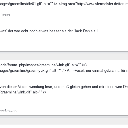
ages/graemlins/div01.gif" alt="" /> <img src="http://www.viermalvier.de/forum
tehen...
was' der war echt noch etwas besser als der Jack Daniels!!
.de/forum_php/images/graemlins/wink.gif" alt="" />)
ges/graemlins/graem-yuk.gif" alt="" /> Ami-Fusel, nur einmal gebrannt, für me
h von dieser Verschwendung lese, und muß gleich gehen und mir einen wee 
raemlins/wink.gif" alt="" />
s and morons.