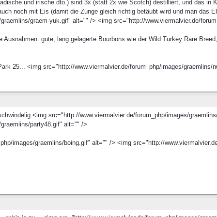
adische und irische dto.) sind 3x (statt 2x wie Scotch) destilliert, und das i
t auch noch mit Eis (damit die Zunge gleich richtig betäubt wird und man das 
graemlins/graem-yuk.gif" alt="" /> <img src="http://www.viermalvier.de/forum
bare Ausnahmen: gute, lang gelagerte Bourbons wie der Wild Turkey Rare Bre
Park 25... <img src="http://www.viermalvier.de/forum_php/images/graemlins/nut
chwindelig <img src="http://www.viermalvier.de/forum_php/images/graemlins/p
raemlins/party48.gif" alt="" />
php/images/graemlins/boing.gif" alt="" /> <img src="http://www.viermalvier.d