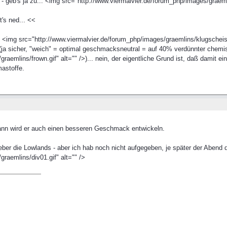
- geb's ja zu... <img src="http://www.viermalvier.de/forum_php/images/graemlin
t's ned... <<
<img src="http://www.viermalvier.de/forum_php/images/graemlins/klugscheiss.
ja sicher, "weich" = optimal geschmacksneutral = auf 40% verdünnter chemis
aemlins/frown.gif" alt="" />)... nein, der eigentliche Grund ist, daß damit ei
mastoffe.
ndwann wird er auch einen besseren Geschmack entwickeln.
ieber die Lowlands - aber ich hab noch nicht aufgegeben, je später der Abend
raemlins/div01.gif" alt="" />