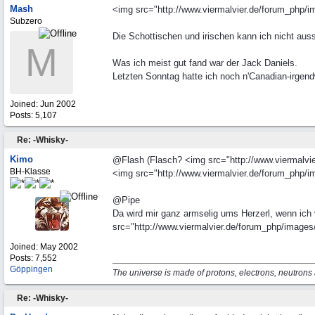
Mash
<img src="http://www.viermalvier.de/forum_php/im
Subzero
Die Schottischen und irischen kann ich nicht auss
M
Was ich meist gut fand war der Jack Daniels.
Letzten Sonntag hatte ich noch n'Canadian-irgend
Joined:
Jun 2002
Posts: 5,107
Re: -Whisky-
Kimo
@Flash (Flasch? <img src="http://www.viermalvier
BH-Klasse
<img src="http://www.viermalvier.de/forum_php/ima
@Pipe
Da wird mir ganz armselig ums Herzerl, wenn ic
src="http://www.viermalvier.de/forum_php/images/g
Joined:
May 2002
Posts: 7,552
Göppingen
The universe is made of protons, electrons, neutron
Re: -Whisky-