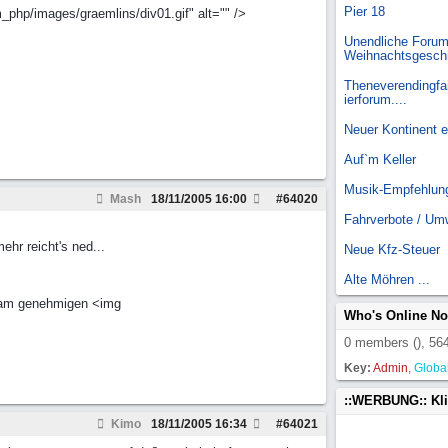
Pier 18
_php/images/graemlins/div01.gif" alt="" />
Unendliche Forum
Weihnachtsgesch
Theneverendingfai
ierforum....
Neuer Kontinent 
Auf`m Keller
Musik-Empfehlun
Mash
18/11/2005
16:00
#
64020
Fahrverbote / Um
hr reicht's ned...
Neue Kfz-Steuer
Alte Möhren ...
Dram genehmigen <img
Who's Online N
0 members (), 564
Key:
Admin
,
Globa
::WERBUNG:: Kl
Kimo
18/11/2005
16:34
#
64021