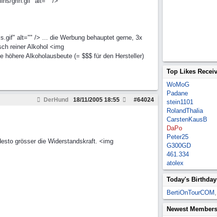
s/grin.gif" alt="" />
gif" alt="" /> ... die Werbung behauptet gerne, 3x
ch reiner Alkohol <img
ne höhere Alkoholausbeute (= $$$ für den Hersteller)
Top Likes Recei
WoMoG
Padane
DerHund
18/11/2005
18:55
#
64024
stein1101
RolandThalia
CarstenKausB
DaPo
Peter25
 desto grösser die Widerstandskraft. <img
G300GD
461.334
atolex
Today's Birthday
BertiOnTourCOM
Newest Member