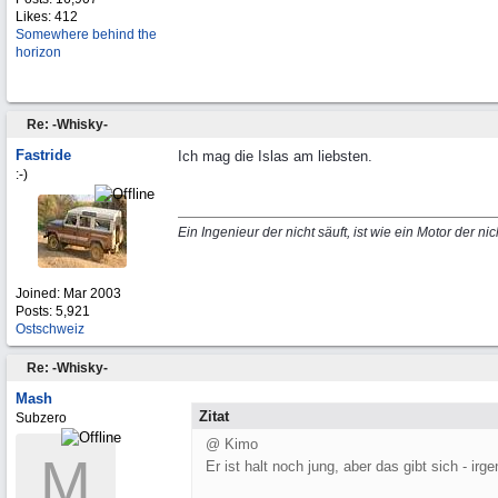
Likes: 412
Somewhere behind the
horizon
Re: -Whisky-
Fastride
Ich mag die Islas am liebsten.
:-)
Ein Ingenieur der nicht säuft, ist wie ein Motor der nich
Joined:
Mar 2003
Posts: 5,921
Ostschweiz
Re: -Whisky-
Mash
Zitat
Subzero
@ Kimo
M
Er ist halt noch jung, aber das gibt sich - 