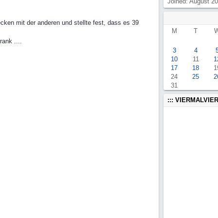
Joined: August 2
ecken mit der anderen und stellte fest, dass es 39
M
T
ank ....
3
4
10
11
1
17
18
1
24
25
2
31
::: VIERMALVIER