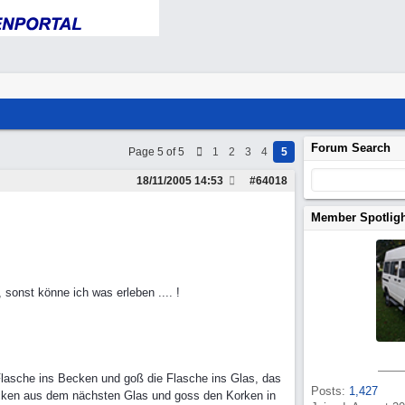
Forum Search
Page 5 of 5
1
2
3
4
5
18/11/2005
14:53
#
64018
Member Spotlig
 sonst könne ich was erleben .... !
Flasche ins Becken und goß die Flasche ins Glas, das
Posts:
1,427
ecken aus dem nächsten Glas und goss den Korken in