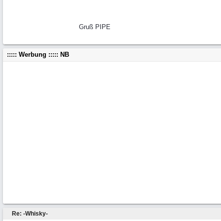
Gruß PIPE
::::: Werbung ::::: NB
Re: -Whisky-