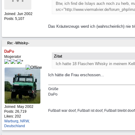
Btw, ich find die Islays auch noch zu herb, m
src="http://www.viermalvier.de/forum_php/ima
Joined:
Jun 2002
Posts: 5,107
Das Kräuterzeugs werd ich (wahrscheinlich) nie tr
Re: -Whisky-
DaPo
Zitat
Mogerator
Ich hatte 18 Flaschen Whisky in meinem Keller
Ich hätte die Frau erschossen...
Grüße
DaPo
Joined:
May 2002
Fußball war doof, Fußball ist doof, Fußball bleibt doof
Posts: 26,719
Likes: 202
Warburg, NRW,
Deutschland