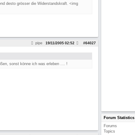
bend desto grösser die Widerstandskraft. <img
pipe
19/11/2005
02:52
#
64027
ßen, sonst könne ich was erleben .... !
Forum Statistics
Forums
Topics