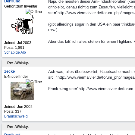
DerHund
Naja, die meisten dieser Ami-Industriebrühen (kan
Gehört zum Inventar
drinbleibt, genau richtig zum Zusaufen, vielleich
src="http://www.viermalvier.de/forum_php/images/
(gibt allerdings sogar in den USA ein paar trink
usw.)
Aber das laß' ich alles stehen für einen Highland 
Joined:
Jul 2003
Posts: 1,891
Schäbige Alb
Re: -Whisky-
zecke
Ach was, alles überbewertet, Hauptsache macht s
E-Nippelfinder
src="http://www.viermalvier.de/forum_php/images/g
Frank <img src="http://www.viermalvier.de/forum_
Joined:
Jun 2002
Posts: 337
Braunschweig
Re: -Whisky-