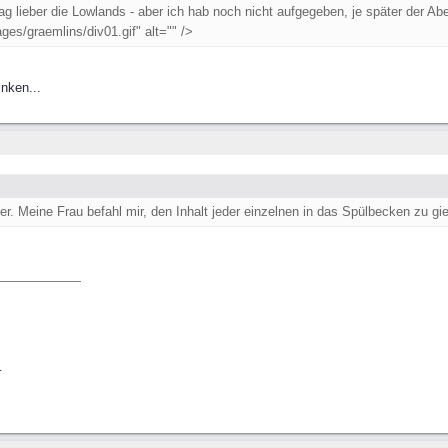
ag lieber die Lowlands - aber ich hab noch nicht aufgegeben, je später der A
ges/graemlins/div01.gif" alt="" />
inken...
. Meine Frau befahl mir, den Inhalt jeder einzelnen in das Spülbecken zu gie
.