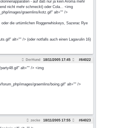
n Kolonnenapparaten - auf daß nur ja kein Aroma mehr
Elend nicht mehr schmeckt) oder Cola... <img
_php/images/graemlins/kotz.gif" alt="" />
ed, oder die urtümlichen Roggenwhiskeys, Sazerac Rye
s.gif" alt="" /> (oder notfalls auch einen Lagavulin 16)
DerHund
18/11/2005
17:45
#
64022
arty48.gif" alt="" /> <img
e/forum_php/images/graemlins/boing.gif" alt="" />
zecke
18/11/2005
17:55
#
64023