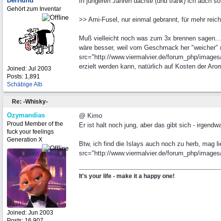
DerHund
In jüngeren Jahren dachte (und trank) ich auch so 
Gehört zum Inventar
>> Ami-Fusel, nur einmal gebrannt, für mehr reich
Muß vielleicht noch was zum 3x brennen sagen... 
wäre besser, weil vom Geschmack her "weicher" (
src="http://www.viermalvier.de/forum_php/images/gr
erzielt werden kann, natürlich auf Kosten der Aro
Joined:
Jul 2003
Posts: 1,891
Schäbige Alb
Re: -Whisky-
Ozymandias
@ Kimo
Proud Member of the
Er ist halt noch jung, aber das gibt sich - irge
fuck your feelings
Generation X
Btw, ich find die Islays auch noch zu herb, mag l
src="http://www.viermalvier.de/forum_php/images/g
It's your life - make it a happy one!
Joined:
Jun 2003
Posts: 16,907